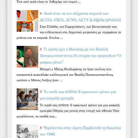
Ένα από αυτά είναι το Λιθοχώρι του νομού ...
Αυτά είναι τα πιο αξέχαστα παγωτά των
ΔΕΛΤΑ, ΕΒΓΑ, ΑΓΝΟ, ΑΣΤΥ & Algida (photos)
Στην Ελλάδα, του Ευρωμπάσκετ, των βιντεοταινιών και
του ενδεικτικού στο Δημοτικό μετρούσες με περηφάνια τα
μπάνια και τα παγωτά. Εκείνα ...
Τι σχέση έχει ο Θανάσης με τον Βασίλη
Παπακωνσταντίνου; Η ιστορία του τραγουδιού “Ο
μαύρος γάτος”.
Μπορεί ο Μίκης Θεοδωράκης να ήταν εκείνος που
ουσιαστικά ανακάλυψε καλλιτεχνικά τον Βασίλη Παπακωνσταντίνου,
ωστόσο ο Μάνος Λοΐζος ήταν ...
Το παιδί σας online: 6 πρακτικοί τρόποι για
μια ασφαλή εμπειρία
Το παιδί σας online: 6 πρακτικοί τρόποι για μια ασφαλή
εμπειρία Οδηγός για γονείς στην εποχή των οθονών Όσο
μεγαλώνουν, τα παιδιά περ...
Ψαρεύοντας στην λίμνη Παμβώτιδα τη δεκαετία
του 1940