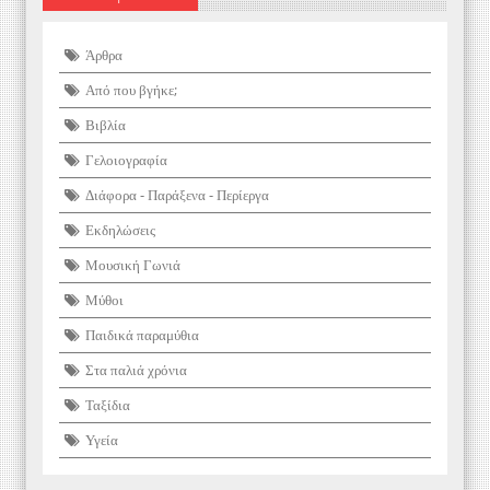
Άρθρα
Από που βγήκε;
Βιβλία
Γελοιογραφία
Διάφορα - Παράξενα - Περίεργα
Εκδηλώσεις
Μουσική Γωνιά
Μύθοι
Παιδικά παραμύθια
Στα παλιά χρόνια
Ταξίδια
Υγεία