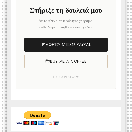
Στήριξε τη δουλειά μου
Αν το υλικό σου φάνηκε χρήσιμο,
κάθε δωρεά βοηθά να συνεχιστεί.
ΔΩΡΕΆ ΜΈΣΩ PAYPAL
BUY ME A COFFEE
ΕΥΧΑΡΙΣΤΏ ❤