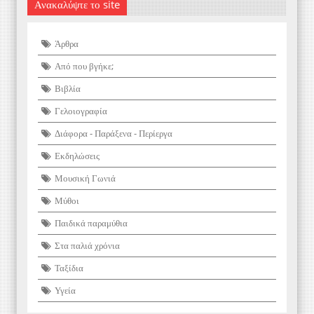
Ανακαλύψτε το site
Άρθρα
Από που βγήκε;
Βιβλία
Γελοιογραφία
Διάφορα - Παράξενα - Περίεργα
Εκδηλώσεις
Μουσική Γωνιά
Μύθοι
Παιδικά παραμύθια
Στα παλιά χρόνια
Ταξίδια
Υγεία