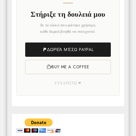
Στήριξε τη δουλειά μου
Αν το υλικό σου φάνηκε χρήσιμο,
κάθε δωρεά βοηθά να συνεχιστεί.
ΔΩΡΕΆ ΜΈΣΩ PAYPAL
BUY ME A COFFEE
ΕΥΧΑΡΙΣΤΏ ❤