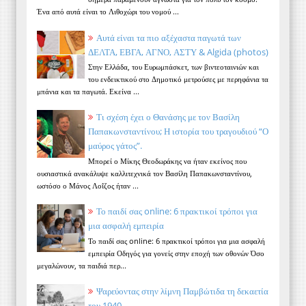
Ένα από αυτά είναι το Λιθοχώρι του νομού ...
Αυτά είναι τα πιο αξέχαστα παγωτά των
ΔΕΛΤΑ, ΕΒΓΑ, ΑΓΝΟ, ΑΣΤΥ & Algida (photos)
Στην Ελλάδα, του Ευρωμπάσκετ, των βιντεοταινιών και
του ενδεικτικού στο Δημοτικό μετρούσες με περηφάνια τα
μπάνια και τα παγωτά. Εκείνα ...
Τι σχέση έχει ο Θανάσης με τον Βασίλη
Παπακωνσταντίνου; Η ιστορία του τραγουδιού “Ο
μαύρος γάτος”.
Μπορεί ο Μίκης Θεοδωράκης να ήταν εκείνος που
ουσιαστικά ανακάλυψε καλλιτεχνικά τον Βασίλη Παπακωνσταντίνου,
ωστόσο ο Μάνος Λοΐζος ήταν ...
Το παιδί σας online: 6 πρακτικοί τρόποι για
μια ασφαλή εμπειρία
Το παιδί σας online: 6 πρακτικοί τρόποι για μια ασφαλή
εμπειρία Οδηγός για γονείς στην εποχή των οθονών Όσο
μεγαλώνουν, τα παιδιά περ...
Ψαρεύοντας στην λίμνη Παμβώτιδα τη δεκαετία
του 1940