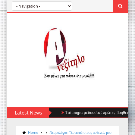
Latest News
Τσίμπημα μέδουσας: πρώτες βοήθειες, τι να απ
Home
Νευρολόγος: “Συνιστώ στους ασθενείς μου