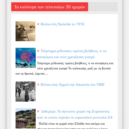
Τα καλύτερα των τελευταίων 30 ημερών
Βόλτα στη Χαλκίδα το 1910
Τσίμπημα μέδουσας: πρώτες βοήθειες, τι να
αποφύγεις και πότε χρειάζεσαι γιατρό
Τσίμπημα μέδουσας: πρώτες βοήθειες, τι να αποφύγεις και
πότε χρειάζεσαι γιατρό Το καλοκαίρι, μαζί με τη βουτιά
και τη δροσιά, έρχεται ...
Βόλτα στην Ερμού την δεκαετία του 1900
Λιθοχώρι: Το άγνωστο χωριό της Ευρυτανίας
από το οποίο περνάει το ευρωπαϊκό μονοπάτι Ε4
Πολλά είναι τα χωριά στην Ελλάδα που ακόμη και
σήμερα παραμένουν άγνωστα για τον πολύ τον κόσμο.