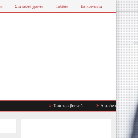
ια
Στα παλιά χρόνια
Ταξίδια
Επικοινωνία
Τσάι του βουνού
Αυτοάνοσα Νοσήματα: Όταν τ