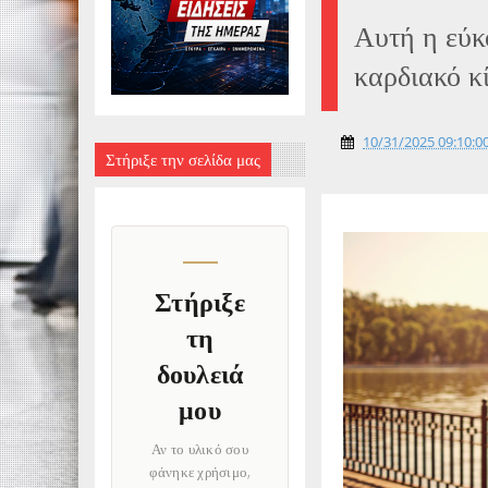
Αυτή η εύκ
καρδιακό κ
10/31/2025 09:10:00
Στήριξε την σελίδα μας
Στήριξε
τη
δουλειά
μου
Αν το υλικό σου
φάνηκε χρήσιμο,