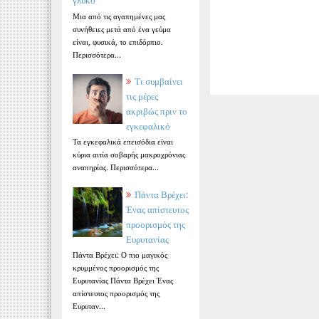
γλυκό
Μια από τις αγαπημένες μας
συνήθειες μετά από ένα γεύμα
είναι, φυσικά, το επιδόρπιο.
Περισσότερα...
Τι συμβαίνει
τις μέρες
ακριβώς πριν το
εγκεφαλικό
Τα εγκεφαλικά επεισόδια είναι
κύρια αιτία σοβαρής μακροχρόνιας
αναπηρίας. Περισσότερα...
Πάντα Βρέχει:
Ένας απίστευτος
προορισμός της
Ευρυτανίας
Πάντα Βρέχει: Ο πιο μαγικός
κρυμμένος προορισμός της
Ευρυτανίας Πάντα Βρέχει Ένας
απίστευτος προορισμός της
Ευρυταν...