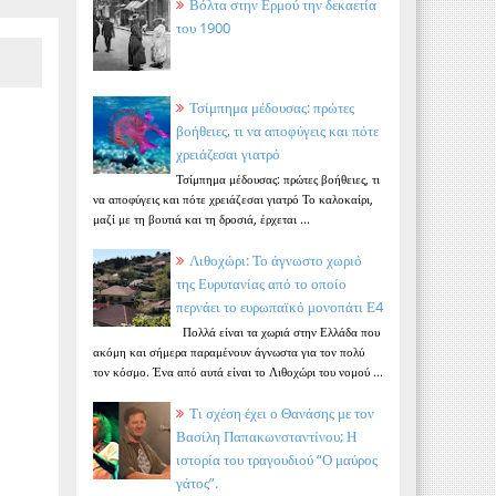
Βόλτα στην Ερμού την δεκαετία
του 1900
Τσίμπημα μέδουσας: πρώτες
βοήθειες, τι να αποφύγεις και πότε
χρειάζεσαι γιατρό
Τσίμπημα μέδουσας: πρώτες βοήθειες, τι
να αποφύγεις και πότε χρειάζεσαι γιατρό Το καλοκαίρι,
μαζί με τη βουτιά και τη δροσιά, έρχεται ...
Λιθοχώρι: Το άγνωστο χωριό
της Ευρυτανίας από το οποίο
περνάει το ευρωπαϊκό μονοπάτι Ε4
Πολλά είναι τα χωριά στην Ελλάδα που
ακόμη και σήμερα παραμένουν άγνωστα για τον πολύ
τον κόσμο. Ένα από αυτά είναι το Λιθοχώρι του νομού ...
Τι σχέση έχει ο Θανάσης με τον
Βασίλη Παπακωνσταντίνου; Η
ιστορία του τραγουδιού “Ο μαύρος
γάτος”.