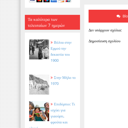
Bl
Τα καλύτερα των
τελευταίων 7 ημερών
Δεν υπάρχουν σχόλια:
Δημοσίευση σχολίου
Βόλτα στην
Ερμού την
δεκαετία του
1900
Στην Μήλο το
1970
Επιδόρπιο: Τι
ισχύει για
γιαούρτι,
φρούτα και