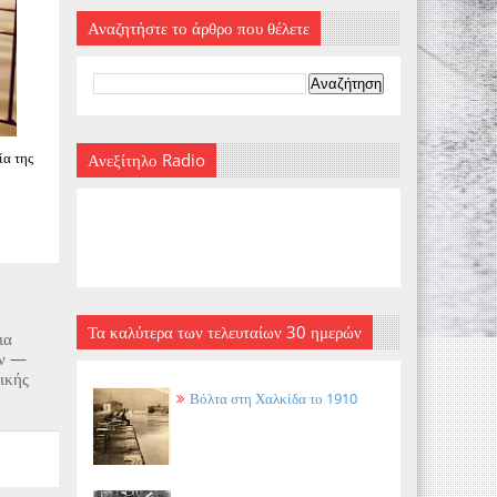
Αναζητήστε το άρθρο που θέλετε
ία της
Ανεξίτηλο Radio
Τα καλύτερα των τελευταίων 30 ημερών
ια
ών —
ικής
Βόλτα στη Χαλκίδα το 1910