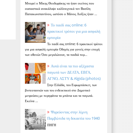
Μπορεί ο Μίκης Θεοδωράκης να ήταν εκείνος που
ουσιαστικά ανακάλυψε καλλιτεχνικά τον Βασίλη
Παπακωνσταντίνου, ωστόσο ο Μάνος Λοΐζος ήταν ...
Το παιδί σας online: 6
πρακτικοί τρόποι για μια ασφαλή
εμπειρία
Το παιδί σας online: 6 πρακτικοί τρόποι
για μια ασφαλή εμπειρία Οδηγός για γονείς στην εποχή
των οθονών Όσο μεγαλώνουν, τα παιδιά περ...
Αυτά είναι τα πιο αξέχαστα
παγωτά των ΔΕΛΤΑ, ΕΒΓΑ,
ΑΓΝΟ, ΑΣΤΥ & Algida (photos)
Στην Ελλάδα, του Ευρωμπάσκετ, των
βιντεοταινιών και του ενδεικτικού στο Δημοτικό
μετρούσες με περηφάνια τα μπάνια και τα παγωτά.
Εκείνα ...
Ψαρεύοντας στην λίμνη
Παμβώτιδα τη δεκαετία του 1940
ΠΗΓΗ