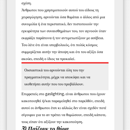
σχέση.
Άνθρωποι που χρησιμοποιούν αυτού του είδους τη
χειραγώγηση, αρνούνται όσα θυμάται ο άλλος από μια
συνομιλία ή ένα περιστατικό, δεν πιστοποιούν την
εγκυρότητα των συναισθημάτων του, τον αγνοούν όταν
εκφράζει παράπονα ή τον αντιμετωπίζουν με ασέβεια.
Του λένε ότι είναι υπερβολικός, ότι πολύς κόσμος
συμμερίζεται αυτήν την άποψη και ότι του αξίζει όσα
ακούει, επειδή ο ίδιος τα προκαλεί.
Ουσιαστικά του αρνούνται όλη του την
πραγματικότητα, μέχρι να υποκύψει και να
υιοθετήσει αυτήν που του προβάλλουν.
Επιρρεπείς στο gaslighting, είναι άνθρωποι που έχουν
κακοποιηθεί ή/και παραμεληθεί στο παρελθόν, επειδή
αυτοί οι άνθρωποι έτσι κι αλλιώς δεν είναι σχεδόν ποτέ
σίγουροι για το αν πρέπει να θυμώσουν, επειδή κάποτε,
τους είπαν ότι αξίζουν την κακοποίηση.
3) Παίζουν το θύμα