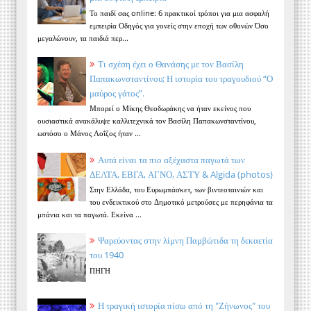
Το παιδί σας online: 6 πρακτικοί τρόποι για μια ασφαλή
εμπειρία Οδηγός για γονείς στην εποχή των οθονών Όσο
μεγαλώνουν, τα παιδιά περ...
Τι σχέση έχει ο Θανάσης με τον Βασίλη
Παπακωνσταντίνου; Η ιστορία του τραγουδιού “Ο
μαύρος γάτος”.
Μπορεί ο Μίκης Θεοδωράκης να ήταν εκείνος που
ουσιαστικά ανακάλυψε καλλιτεχνικά τον Βασίλη Παπακωνσταντίνου,
ωστόσο ο Μάνος Λοΐζος ήταν ...
Αυτά είναι τα πιο αξέχαστα παγωτά των
ΔΕΛΤΑ, ΕΒΓΑ, ΑΓΝΟ, ΑΣΤΥ & Algida (photos)
Στην Ελλάδα, του Ευρωμπάσκετ, των βιντεοταινιών και
του ενδεικτικού στο Δημοτικό μετρούσες με περηφάνια τα
μπάνια και τα παγωτά. Εκείνα ...
Ψαρεύοντας στην λίμνη Παμβώτιδα τη δεκαετία
του 1940
ΠΗΓΗ
Η τραγική ιστορία πίσω από τη "Ζήνωνος" του