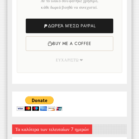
Αν το υλικό σου φάνηκε χρήσιμο,
κάθε δωρεά βοηθά να συνεχιστεί.
ΔΩΡΕΆ ΜΈΣΩ PAYPAL
BUY ME A COFFEE
ΕΥΧΑΡΙΣΤΏ ❤
Τα καλύτερα των τελευταίων 7 ημερών