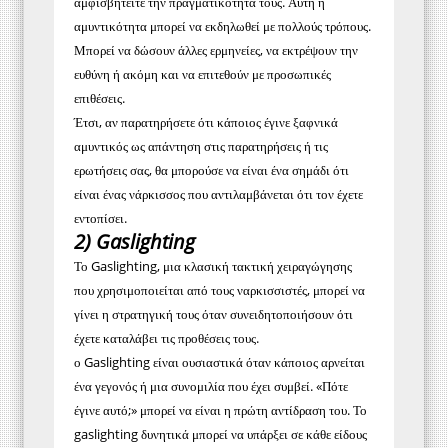
αμφισβητείτε την πραγματικότητά τους. Αυτή η
αμυντικότητα μπορεί να εκδηλωθεί με πολλούς τρόπους.
Μπορεί να δώσουν άλλες ερμηνείες, να εκτρέψουν την
ευθύνη ή ακόμη και να επιτεθούν με προσωπικές
επιθέσεις.
Έτσι, αν παρατηρήσετε ότι κάποιος έγινε ξαφνικά
αμυντικός ως απάντηση στις παρατηρήσεις ή τις
ερωτήσεις σας, θα μπορούσε να είναι ένα σημάδι ότι
είναι ένας νάρκισσος που αντιλαμβάνεται ότι τον έχετε
εντοπίσει.
2) Gaslighting
Το Gaslighting, μια κλασική τακτική χειραγώγησης
που χρησιμοποιείται από τους ναρκισσιστές, μπορεί να
γίνει η στρατηγική τους όταν συνειδητοποιήσουν ότι
έχετε καταλάβει τις προθέσεις τους.
ο Gaslighting είναι ουσιαστικά όταν κάποιος αρνείται
ένα γεγονός ή μια συνομιλία που έχει συμβεί. «Πότε
έγινε αυτό;» μπορεί να είναι η πρώτη αντίδραση του. Το
gaslighting δυνητικά μπορεί να υπάρξει σε κάθε είδους