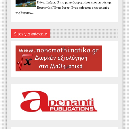
Πάντα Βρέχει: Ο πιο μαγικός κρυμμένος προορισμός της
Ευρυτανίας Πάντα Βρέχει Ένας απίστευτος προορισμός
της Ευρυταν...
Sites για επίσκεψη