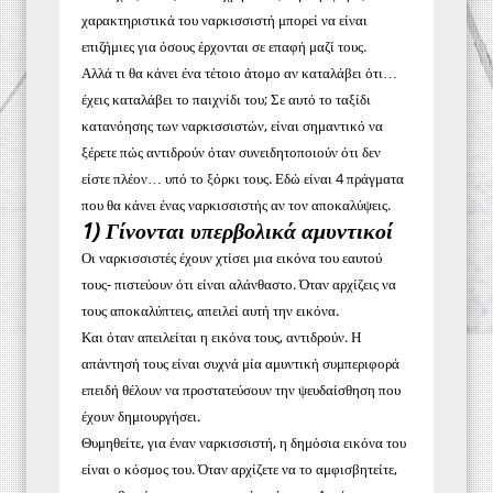
χαρακτηριστικά του ναρκισσιστή μπορεί να είναι
επιζήμιες για όσους έρχονται σε επαφή μαζί τους.
Αλλά τι θα κάνει ένα τέτοιο άτομο αν καταλάβει ότι…
έχεις καταλάβει το παιχνίδι του; Σε αυτό το ταξίδι
κατανόησης των ναρκισσιστών, είναι σημαντικό να
ξέρετε πώς αντιδρούν όταν συνειδητοποιούν ότι δεν
είστε πλέον… υπό το ξόρκι τους. Εδώ είναι 4 πράγματα
που θα κάνει ένας ναρκισσιστής αν τον αποκαλύψεις.
1) Γίνονται υπερβολικά αμυντικοί
Οι ναρκισσιστές έχουν χτίσει μια εικόνα του εαυτού
τους- πιστεύουν ότι είναι αλάνθαστο. Όταν αρχίζεις να
τους αποκαλύπτεις, απειλεί αυτή την εικόνα.
Και όταν απειλείται η εικόνα τους, αντιδρούν. Η
απάντησή τους είναι συχνά μία αμυντική συμπεριφορά
επειδή θέλουν να προστατεύσουν την ψευδαίσθηση που
έχουν δημιουργήσει.
Θυμηθείτε, για έναν ναρκισσιστή, η δημόσια εικόνα του
είναι ο κόσμος του. Όταν αρχίζετε να το αμφισβητείτε,