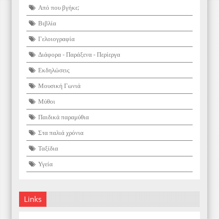
Από που βγήκε;
Βιβλία
Γελοιογραφία
Διάφορα - Παράξενα - Περίεργα
Εκδηλώσεις
Μουσική Γωνιά
Μύθοι
Παιδικά παραμύθια
Στα παλιά χρόνια
Ταξίδια
Υγεία
Links