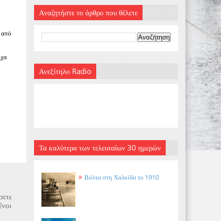
Αναζητήστε το άρθρο που θέλετε
ν από
ίχα
Ανεξίτηλο Radio
Τα καλύτερα των τελευταίων 30 ημερών
Βόλτα στη Χαλκίδα το 1910
σετε
ένοι