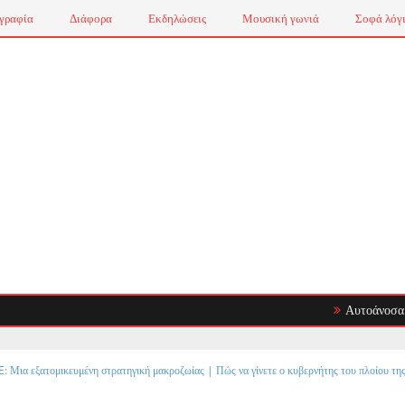
γραφία
Διάφορα
Εκδηλώσεις
Μουσική γωνιά
Σοφά λόγ
Αυτοάνοσα Νοσήματ
 Μια εξατομικευμένη στρατηγική μακροζωίας | Πώς να γίνετε ο κυβερνήτης του πλοίου της