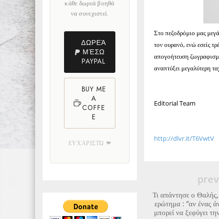
κάθε δωρεά βοηθά
να συνεχιστεί.
Στο πεζοδρόμιο μας μεγά
ΔΩΡΕΆ
τον ουρανό, ενώ εσείς τρ
ΜΈΣΩ
απογοήτευση ζωγραφισμέ
PAYPAL
αναπτύξει μεγαλύτερη ταχ
BUY ME
A
Editorial Team
COFFE
E
http://dlvr.it/T6VwtV
ΕΥΧΑΡΙΣΤΏ ❤
prev
Τι απάντησε ο Θαλής,
ερώτημα : “αν ένας ά
μπορεί να ξεφύγει τη