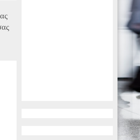
ας
σας