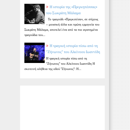
Η ιστορία της «Πριγκηπέσσας»
του Σωκράτη Μάλαμα
Το τραγούδι «Πριγκιπέσα», σε στίχους
– μουσική άλλα και πρώτη ερμηνεία του
Σωκράτη Μάλαμα, αποτελεί ένα από τα πιο αγαπημένα
τραγούδια του...
Η τραγική ιστορία πίσω από τη
"Ζήνωνος" του Αλκίνοου Ιωαννίδη
Η τραγική ιστορία πίσω από τη
"Ζήνωνος" του Αλκίνοου Ιωαννίδη Η
σκοτεινή αλήθεια της οδού "Ζήνωνος": Η...