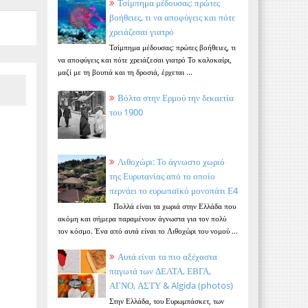
Τσίμπημα μέδουσας: πρώτες
βοήθειες, τι να αποφύγεις και πότε
χρειάζεσαι γιατρό
Τσίμπημα μέδουσας: πρώτες βοήθειες, τι
να αποφύγεις και πότε χρειάζεσαι γιατρό Το καλοκαίρι,
μαζί με τη βουτιά και τη δροσιά, έρχεται ...
Βόλτα στην Ερμού την δεκαετία
του 1900
Λιθοχώρι: Το άγνωστο χωριό
της Ευρυτανίας από το οποίο
περνάει το ευρωπαϊκό μονοπάτι Ε4
Πολλά είναι τα χωριά στην Ελλάδα που
ακόμη και σήμερα παραμένουν άγνωστα για τον πολύ
τον κόσμο. Ένα από αυτά είναι το Λιθοχώρι του νομού ...
Αυτά είναι τα πιο αξέχαστα
παγωτά των ΔΕΛΤΑ, ΕΒΓΑ,
ΑΓΝΟ, ΑΣΤΥ & Algida (photos)
Στην Ελλάδα, του Ευρωμπάσκετ, των