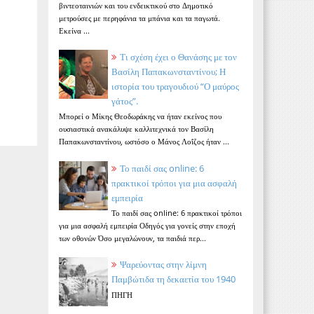
βιντεοταινιών και του ενδεικτικού στο Δημοτικό
μετρούσες με περηφάνια τα μπάνια και τα παγωτά.
Εκείνα ...
Τι σχέση έχει ο Θανάσης με τον
Βασίλη Παπακωνσταντίνου; Η
ιστορία του τραγουδιού “Ο μαύρος
γάτος”.
Μπορεί ο Μίκης Θεοδωράκης να ήταν εκείνος που
ουσιαστικά ανακάλυψε καλλιτεχνικά τον Βασίλη
Παπακωνσταντίνου, ωστόσο ο Μάνος Λοΐζος ήταν ...
Το παιδί σας online: 6
πρακτικοί τρόποι για μια ασφαλή
εμπειρία
Το παιδί σας online: 6 πρακτικοί τρόποι
για μια ασφαλή εμπειρία Οδηγός για γονείς στην εποχή
των οθονών Όσο μεγαλώνουν, τα παιδιά περ...
Ψαρεύοντας στην λίμνη
Παμβώτιδα τη δεκαετία του 1940
ΠΗΓΗ