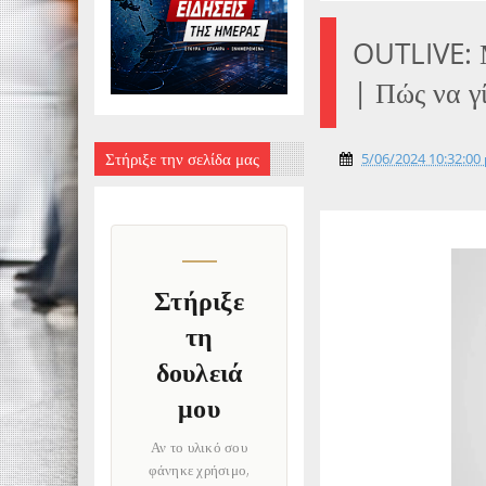
OUTLIVE: Μ
| Πώς να γί
Στήριξε την σελίδα μας
5/06/2024 10:32:00 
Στήριξε
τη
δουλειά
μου
Αν το υλικό σου
φάνηκε χρήσιμο,