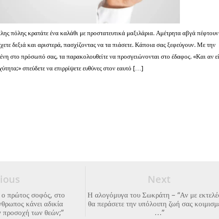
λης πόλης κρατάτε ένα καλάθι με προστατευτικά μαξιλάρια. Αμέτρητα αβγά πέφτου
έχετε δεξιά και αριστερά, πασχίζοντας να τα πιάσετε. Κάποια σας ξεφεύγουν. Με την
νη στο πρόσωπό σας, τα παρακολουθείτε να προσγειώνονται στο έδαφος. «Και αν ε
ύτητα;» σπεύδετε να επιρρίψετε ευθύνες στον εαυτό […]
ious
Next
 ο πρώτος σοφός, στο
Η αλογόμυγα του Σωκράτη – “Αν με εκτελέ
νθρωπος κάνει αδικία
θα περάσετε την υπόλοιπη ζωή σας κοιμισμ
ν προσοχή των θεών;”
…”