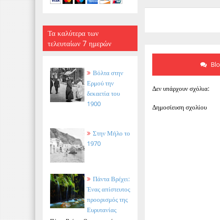
Τα καλύτερα των
τελευταίων 7 ημερών
Bl
Βόλτα στην
Ερμού την
Δεν υπάρχουν σχόλια:
δεκαετία του
1900
Δημοσίευση σχολίου
Στην Μήλο το
1970
Πάντα Βρέχει:
Ένας απίστευτος
προορισμός της
Ευρυτανίας