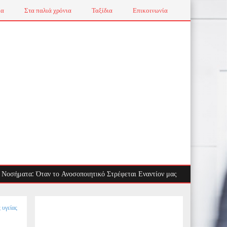
ια
Στα παλιά χρόνια
Ταξίδια
Επικοινωνία
α: Όταν το Ανοσοποιητικό Στρέφεται Εναντίον μας
Τσίμπημα μέδου
 υγείας