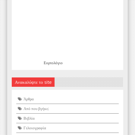
Εορτολόγιο
Ανακαλύψτε το site
Άρθρα
Από που βγήκε;
Βιβλία
Γελοιογραφία