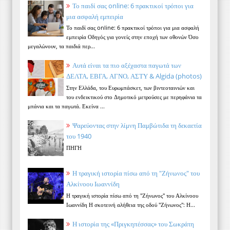
Το παιδί σας online: 6 πρακτικοί τρόποι για
μια ασφαλή εμπειρία
Το παιδί σας online: 6 πρακτικοί τρόποι για μια ασφαλή
εμπειρία Οδηγός για γονείς στην εποχή των οθονών Όσο
μεγαλώνουν, τα παιδιά περ...
Αυτά είναι τα πιο αξέχαστα παγωτά των
ΔΕΛΤΑ, ΕΒΓΑ, ΑΓΝΟ, ΑΣΤΥ & Algida (photos)
Στην Ελλάδα, του Ευρωμπάσκετ, των βιντεοταινιών και
του ενδεικτικού στο Δημοτικό μετρούσες με περηφάνια τα
μπάνια και τα παγωτά. Εκείνα ...
Ψαρεύοντας στην λίμνη Παμβώτιδα τη δεκαετία
του 1940
ΠΗΓΗ
Η τραγική ιστορία πίσω από τη "Ζήνωνος" του
Αλκίνοου Ιωαννίδη
Η τραγική ιστορία πίσω από τη "Ζήνωνος" του Αλκίνοου
Ιωαννίδη Η σκοτεινή αλήθεια της οδού "Ζήνωνος": Η...
Η ιστορία της «Πριγκηπέσσας» του Σωκράτη