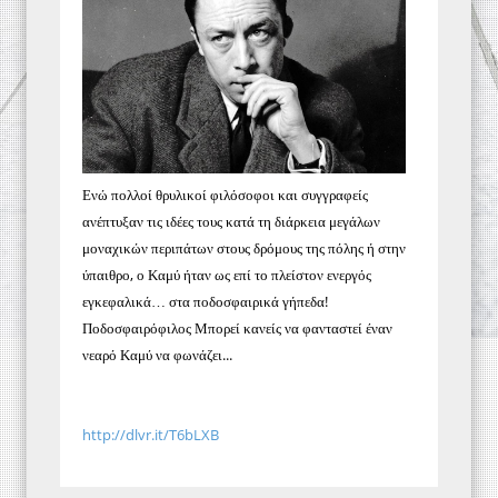
Ενώ πολλοί θρυλικοί φιλόσοφοι και συγγραφείς
ανέπτυξαν τις ιδέες τους κατά τη διάρκεια μεγάλων
μοναχικών περιπάτων στους δρόμους της πόλης ή στην
ύπαιθρο, ο Καμύ ήταν ως επί το πλείστον ενεργός
εγκεφαλικά… στα ποδοσφαιρικά γήπεδα!
Ποδοσφαιρόφιλος Μπορεί κανείς να φανταστεί έναν
νεαρό Καμύ να φωνάζει...
http://dlvr.it/T6bLXB