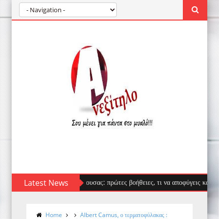
Latest News
Τσίμπημα μέδουσας: πρώτες βοήθειες, τι να αποφύγεις και πότε χρε
Home
Albert Camus, ο τερματοφύλακας :