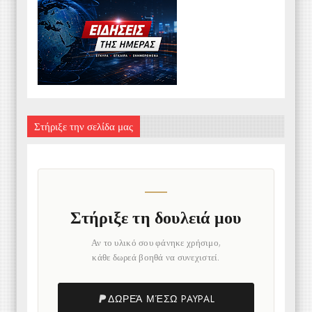
Στήριξε την σελίδα μας
Στήριξε τη δουλειά μου
Αν το υλικό σου φάνηκε χρήσιμο,
κάθε δωρεά βοηθά να συνεχιστεί.
ΔΩΡΕΆ ΜΈΣΩ PAYPAL