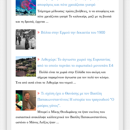
αποφύγεις και πότε χρειάζεσαι γιατρό
Τσίμπημα μέδουσας: πρώτες βοήθειες, τι να αποφύγεις και
πότε χρειάζεσαι γιατρό Το καλοκαίρι, μαζί με τη βουτιά
και τη δροσιά, έρχεται ...
Βόλτα στην Ερμού την δεκαετία του 1900
Λιθοχώρι: Το άγνωστο χωριό της Ευρυτανίας
από το οποίο περνάει το ευρωπαϊκό μονοπάτι Ε4
Πολλά είναι τα χωριά στην Ελλάδα που ακόμη και
σήμερα παραμένουν άγνωστα για τον πολύ τον κόσμο.
Ένα από αυτά είναι το Λιθοχώρι του νομού ...
Τι σχέση έχει ο Θανάσης με τον Βασίλη
Παπακωνσταντίνου; Η ιστορία του τραγουδιού “Ο
μαύρος γάτος”.
Μπορεί ο Μίκης Θεοδωράκης να ήταν εκείνος που
ουσιαστικά ανακάλυψε καλλιτεχνικά τον Βασίλη Παπακωνσταντίνου,
ωστόσο ο Μάνος Λοΐζος ήταν ...