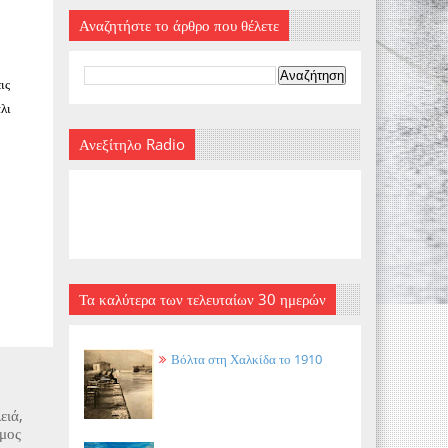
Αναζητήστε το άρθρο που θέλετε
ις
λι
Ανεξίτηλο Radio
Τα καλύτερα των τελευταίων 30 ημερών
Βόλτα στη Χαλκίδα το 1910
ειά,
όμος