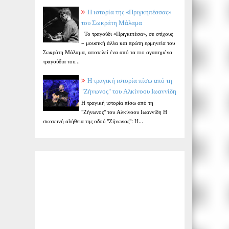
Η ιστορία της «Πριγκηπέσσας»
του Σωκράτη Μάλαμα
Το τραγούδι «Πριγκιπέσα», σε στίχους
– μουσική άλλα και πρώτη ερμηνεία του
Σωκράτη Μάλαμα, αποτελεί ένα από τα πιο αγαπημένα
τραγούδια του...
Η τραγική ιστορία πίσω από τη
"Ζήνωνος" του Αλκίνοου Ιωαννίδη
Η τραγική ιστορία πίσω από τη
"Ζήνωνος" του Αλκίνοου Ιωαννίδη Η
σκοτεινή αλήθεια της οδού "Ζήνωνος": Η...