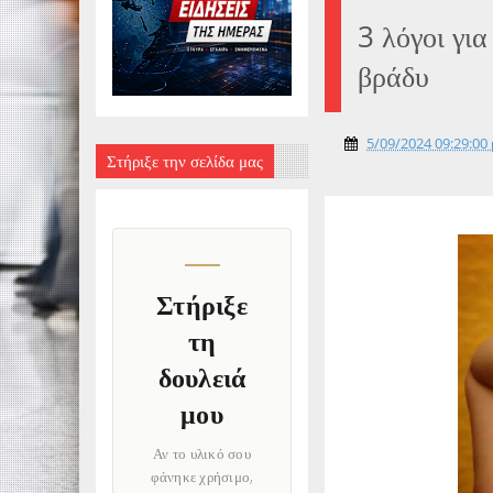
3 λόγοι γι
βράδυ
5/09/2024 09:29:00 
Στήριξε την σελίδα μας
Στήριξε
τη
δουλειά
μου
Αν το υλικό σου
φάνηκε χρήσιμο,