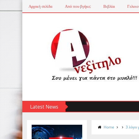
Αρχική σελίδα
Από που βγήκε;
Βιβλία
Γελοιο
Latest News
Home
3 λόγοι 