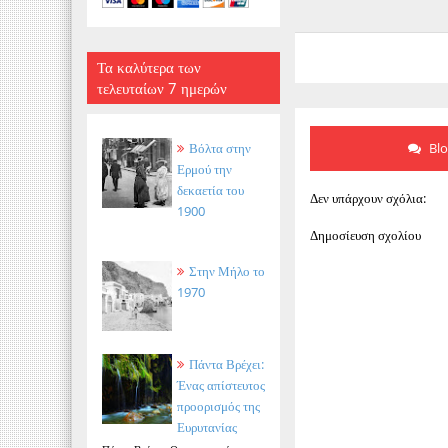
Τα καλύτερα των
τελευταίων 7 ημερών
Βόλτα στην
Bl
Ερμού την
δεκαετία του
Δεν υπάρχουν σχόλια:
1900
Δημοσίευση σχολίου
Στην Μήλο το
1970
Πάντα Βρέχει:
Ένας απίστευτος
προορισμός της
Ευρυτανίας