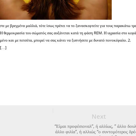
τε με βρεγμένα μαλλιά, τότε ίσως πρέπει να το ξανασκεφτείτε για τους παρακάτω τρε
 Η θερμοκρασία του σώματός σας αυξάνεται κατά τη φάση REM. Η υγρασία στο κεφά
ιγμένο και με πετσέτα, μπορεί να σας κάνει να ξυπνήσετε με δυνατό πονοκέφαλο. 2.
 […]
Next
“Είμαι προφέσιοναλ”, ή αλλίως, ” άλλο δουλ
άλλο φιλία”, ή αλλιώς “ο συντομότερος δρ