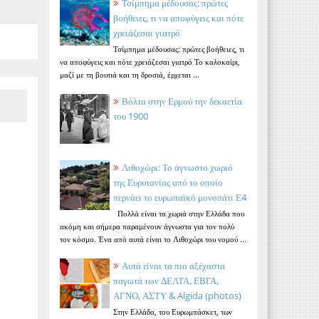
Τσίμπημα μέδουσας: πρώτες
βοήθειες, τι να αποφύγεις και πότε
χρειάζεσαι γιατρό
Τσίμπημα μέδουσας: πρώτες βοήθειες, τι
να αποφύγεις και πότε χρειάζεσαι γιατρό Το καλοκαίρι,
μαζί με τη βουτιά και τη δροσιά, έρχεται ...
Βόλτα στην Ερμού την δεκαετία
του 1900
Λιθοχώρι: Το άγνωστο χωριό
της Ευρυτανίας από το οποίο
περνάει το ευρωπαϊκό μονοπάτι Ε4
Πολλά είναι τα χωριά στην Ελλάδα που
ακόμη και σήμερα παραμένουν άγνωστα για τον πολύ
τον κόσμο. Ένα από αυτά είναι το Λιθοχώρι του νομού ...
Αυτά είναι τα πιο αξέχαστα
παγωτά των ΔΕΛΤΑ, ΕΒΓΑ,
ΑΓΝΟ, ΑΣΤΥ & Algida (photos)
Στην Ελλάδα, του Ευρωμπάσκετ, των