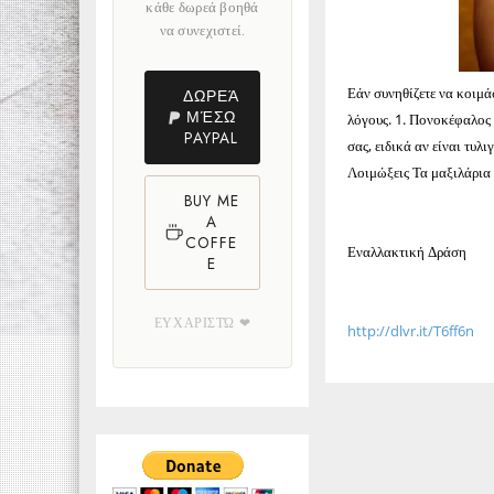
κάθε δωρεά βοηθά
να συνεχιστεί.
Εάν συνηθίζετε να κοιμάσ
ΔΩΡΕΆ
ΜΈΣΩ
λόγους. 1. Πονοκέφαλος
PAYPAL
σας, ειδικά αν είναι τυλ
Λοιμώξεις Τα μαξιλάρια
BUY ME
A
COFFE
Εναλλακτική Δράση
E
ΕΥΧΑΡΙΣΤΏ ❤
http://dlvr.it/T6ff6n