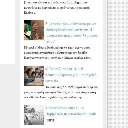
βιντεοταινιών και του ενδεικτικού στο Δημοτικό
μετρούσες με περηφάνια τα μπάνια και τα παγωτά.
Εκείνα ...
Τι σχέση έχει ο Θανάσης με τον
Βασίλη Παπακωνσταντίνου; Η
ιστορία του τραγουδιού “Ο μαύρος
γάτος”.
Μπορεί ο Μίκης Θεοδωράκης να ήταν εκείνος που
ουσιαστικά ανακάλυψε καλλιτεχνικά τον Βασίλη
Παπακωνσταντίνου, ωστόσο ο Μάνος Λοΐζος ήταν ...
Το παιδί σας online: 6
πρακτικοί τρόποι για μια ασφαλή
εμπειρία
Το παιδί σας online: 6 πρακτικοί τρόποι
για μια ασφαλή εμπειρία Οδηγός για γονείς στην εποχή
των οθονών Όσο μεγαλώνουν, τα παιδιά περ...
Ψαρεύοντας στην λίμνη
Παμβώτιδα τη δεκαετία του 1940
ΠΗΓΗ