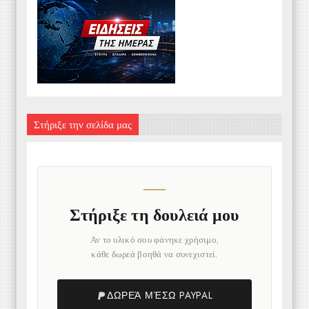
Στήριξε την σελίδα μας
Στήριξε τη δουλειά μου
Αν το υλικό σου φάνηκε χρήσιμο,
κάθε δωρεά βοηθά να συνεχιστεί.
ΔΩΡΕΆ ΜΈΣΩ PAYPAL