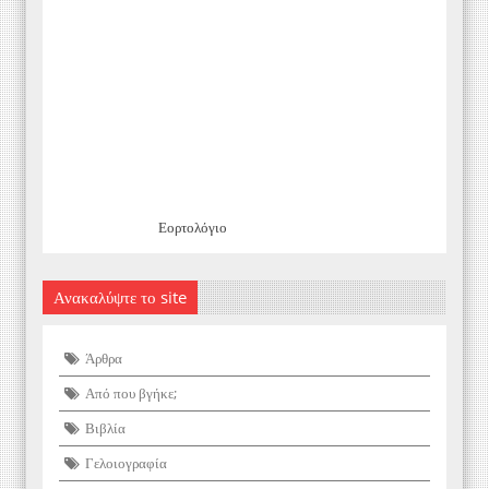
Εορτολόγιο
Ανακαλύψτε το site
Άρθρα
Από που βγήκε;
Βιβλία
Γελοιογραφία