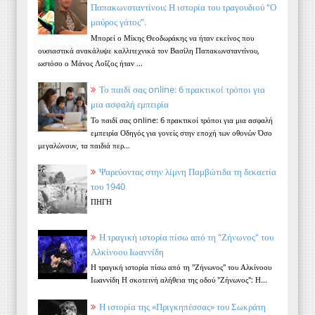
Παπακωνσταντίνου; Η ιστορία του τραγουδιού “Ο
μαύρος γάτος”.
Μπορεί ο Μίκης Θεοδωράκης να ήταν εκείνος που
ουσιαστικά ανακάλυψε καλλιτεχνικά τον Βασίλη Παπακωνσταντίνου,
ωστόσο ο Μάνος Λοΐζος ήταν ...
Το παιδί σας online: 6 πρακτικοί τρόποι για
μια ασφαλή εμπειρία
Το παιδί σας online: 6 πρακτικοί τρόποι για μια ασφαλή
εμπειρία Οδηγός για γονείς στην εποχή των οθονών Όσο
μεγαλώνουν, τα παιδιά περ...
Ψαρεύοντας στην λίμνη Παμβώτιδα τη δεκαετία
του 1940
ΠΗΓΗ
Η τραγική ιστορία πίσω από τη "Ζήνωνος" του
Αλκίνοου Ιωαννίδη
Η τραγική ιστορία πίσω από τη "Ζήνωνος" του Αλκίνοου
Ιωαννίδη Η σκοτεινή αλήθεια της οδού "Ζήνωνος": Η...
Η ιστορία της «Πριγκηπέσσας» του Σωκράτη