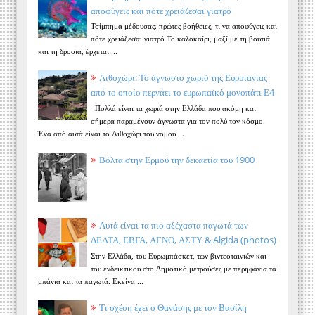
αποφύγεις και πότε χρειάζεσαι γιατρό
Τσίμπημα μέδουσας: πρώτες βοήθειες, τι να αποφύγεις και
πότε χρειάζεσαι γιατρό Το καλοκαίρι, μαζί με τη βουτιά
και τη δροσιά, έρχεται ...
Λιθοχώρι: Το άγνωστο χωριό της Ευρυτανίας
από το οποίο περνάει το ευρωπαϊκό μονοπάτι Ε4
Πολλά είναι τα χωριά στην Ελλάδα που ακόμη και
σήμερα παραμένουν άγνωστα για τον πολύ τον κόσμο.
Ένα από αυτά είναι το Λιθοχώρι του νομού ...
Βόλτα στην Ερμού την δεκαετία του 1900
Αυτά είναι τα πιο αξέχαστα παγωτά των
ΔΕΛΤΑ, ΕΒΓΑ, ΑΓΝΟ, ΑΣΤΥ & Algida (photos)
Στην Ελλάδα, του Ευρωμπάσκετ, των βιντεοταινιών και
του ενδεικτικού στο Δημοτικό μετρούσες με περηφάνια τα
μπάνια και τα παγωτά. Εκείνα ...
Τι σχέση έχει ο Θανάσης με τον Βασίλη