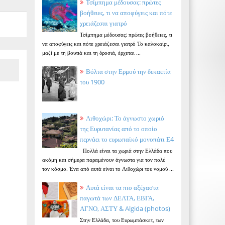
Τσίμπημα μέδουσας: πρώτες
βοήθειες, τι να αποφύγεις και πότε
χρειάζεσαι γιατρό
Τσίμπημα μέδουσας: πρώτες βοήθειες, τι
να αποφύγεις και πότε χρειάζεσαι γιατρό Το καλοκαίρι,
μαζί με τη βουτιά και τη δροσιά, έρχεται ...
Βόλτα στην Ερμού την δεκαετία
του 1900
Λιθοχώρι: Το άγνωστο χωριό
της Ευρυτανίας από το οποίο
περνάει το ευρωπαϊκό μονοπάτι Ε4
Πολλά είναι τα χωριά στην Ελλάδα που
ακόμη και σήμερα παραμένουν άγνωστα για τον πολύ
τον κόσμο. Ένα από αυτά είναι το Λιθοχώρι του νομού ...
Αυτά είναι τα πιο αξέχαστα
παγωτά των ΔΕΛΤΑ, ΕΒΓΑ,
ΑΓΝΟ, ΑΣΤΥ & Algida (photos)
Στην Ελλάδα, του Ευρωμπάσκετ, των