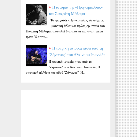
Η ιστορία της «Πριγκηπέσσας»
του Σωκράτη Μάλαμα
Το τραγούδι «Πριγκιπέσα», σε στίχους
– μουσική άλλα και πρώτη ερμηνεία του
Σωκράτη Μάλαμα, αποτελεί ένα από τα πιο αγαπημένα
τραγούδια του...
Η τραγική ιστορία πίσω από τη
"Ζήνωνος" του Αλκίνοου Ιωαννίδη
Η τραγική ιστορία πίσω από τη
"Ζήνωνος" του Αλκίνοου Ιωαννίδη Η
σκοτεινή αλήθεια της οδού "Ζήνωνος": Η...