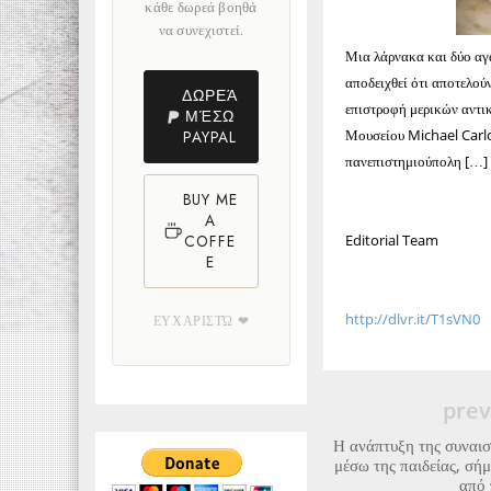
κάθε δωρεά βοηθά
να συνεχιστεί.
Μια λάρνακα και δύο αγ
αποδειχθεί ότι αποτελού
ΔΩΡΕΆ
επιστροφή μερικών αντικ
ΜΈΣΩ
Μουσείου Michael Carlo
PAYPAL
πανεπιστημιούπολη […]
BUY ME
A
Editorial Team
COFFE
E
http://dlvr.it/T1sVN0
ΕΥΧΑΡΙΣΤΏ ❤
prev
Η ανάπτυξη της συναι
μέσω της παιδείας, σήμ
από 