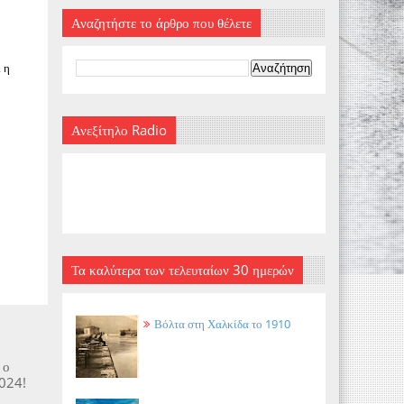
Αναζητήστε το άρθρο που θέλετε
 η
Ανεξίτηλο Radio
Τα καλύτερα των τελευταίων 30 ημερών
Βόλτα στη Χαλκίδα το 1910
 ο
2024!