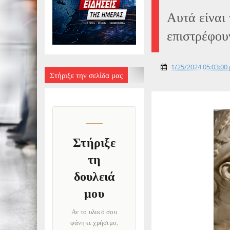
Αυτά είναι
επιστρέφου
1/25/2024 05:03:00 
Στήριξε την σελίδα μας
Στήριξε
τη
δουλειά
μου
Αν το υλικό σου
φάνηκε χρήσιμο,