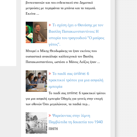
βιντεοταινιών και του ενδεικτικού στο Δημοτικό
μετρούσες με περηφάνια τα μπάνια και τα παγωτά.
Εκείνα ...
Τι σχέση έχει ο Θανάσης με τον
Βασίλη Παπακωνσταντίνου; Η
ιστορία του τραγουδιού “Ο μαύρος
γάτος”.
Μπορεί ο Μίκης Θεοδωράκης να ήταν εκείνος που
ουσιαστικά ανακάλυψε καλλιτεχνικά τον Βασίλη
Παπακωνσταντίνου, ωστόσο ο Μάνος Λοΐζος ήταν ...
Το παιδί σας online: 6
πρακτικοί τρόποι για μια ασφαλή
εμπειρία
Το παιδί σας online: 6 πρακτικοί τρόποι
για μια ασφαλή εμπειρία Οδηγός για γονείς στην εποχή
των οθονών Όσο μεγαλώνουν, τα παιδιά περ...
Ψαρεύοντας στην λίμνη
Παμβώτιδα τη δεκαετία του 1940
ΠΗΓΗ