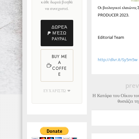
κάθε δωρεά βοηθά
Οι βιολογικοί ελαιώνε
να συνεχιστεί.
PRODUCER 2023.
ΔΩΡΕΆ
ΜΈΣΩ
Editorial Team
PAYPAL
BUY ME
http://dlvr.it/Sy5m5w
A
COFFE
E
prev
ΕΥΧΑΡΙΣΤΏ ❤
Η Κατάρα του Οίκου το
θυσιάζει τη