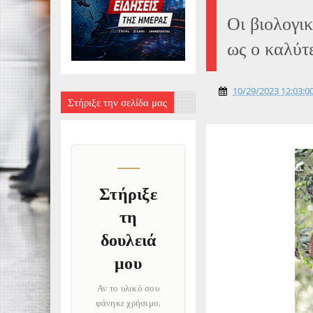
Οι βιολογι
ως ο καλύτ
10/29/2023 12:03:00
Στήριξε την σελίδα μας
Στήριξε
τη
δουλειά
μου
Αν το υλικό σου
φάνηκε χρήσιμο,