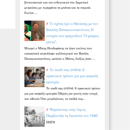
βιντεοταινιών και του ενδεικτικού στο Δημοτικό
μετρούσες με περηφάνια τα μπάνια και τα παγωτά.
Εκείνα ...
Τι σχέση έχει ο Θανάσης με τον
Βασίλη Παπακωνσταντίνου; Η
ιστορία του τραγουδιού “Ο μαύρος
γάτος”.
Μπορεί ο Μίκης Θεοδωράκης να ήταν εκείνος που
ουσιαστικά ανακάλυψε καλλιτεχνικά τον Βασίλη
Παπακωνσταντίνου, ωστόσο ο Μάνος Λοΐζος ήταν ...
Το παιδί σας online: 6
πρακτικοί τρόποι για μια ασφαλή
εμπειρία
Το παιδί σας online: 6 πρακτικοί τρόποι
για μια ασφαλή εμπειρία Οδηγός για γονείς στην εποχή
των οθονών Όσο μεγαλώνουν, τα παιδιά περ...
Ψαρεύοντας στην λίμνη
Παμβώτιδα τη δεκαετία του 1940
ΠΗΓΗ