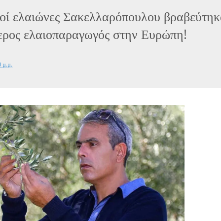
κοί ελαιώνες Σακελλαρόπουλου βραβεύτη
ερος ελαιοπαραγωγός στην Ευρώπη!
 μ.μ.