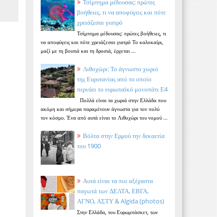
Τσίμπημα μέδουσας: πρώτες
βοήθειες, τι να αποφύγεις και πότε
χρειάζεσαι γιατρό
Τσίμπημα μέδουσας: πρώτες βοήθειες, τι
να αποφύγεις και πότε χρειάζεσαι γιατρό Το καλοκαίρι,
μαζί με τη βουτιά και τη δροσιά, έρχεται ...
Λιθοχώρι: Το άγνωστο χωριό
της Ευρυτανίας από το οποίο
περνάει το ευρωπαϊκό μονοπάτι Ε4
Πολλά είναι τα χωριά στην Ελλάδα που
ακόμη και σήμερα παραμένουν άγνωστα για τον πολύ
τον κόσμο. Ένα από αυτά είναι το Λιθοχώρι του νομού ...
Βόλτα στην Ερμού την δεκαετία
του 1900
Αυτά είναι τα πιο αξέχαστα
παγωτά των ΔΕΛΤΑ, ΕΒΓΑ,
ΑΓΝΟ, ΑΣΤΥ & Algida (photos)
Στην Ελλάδα, του Ευρωμπάσκετ, των