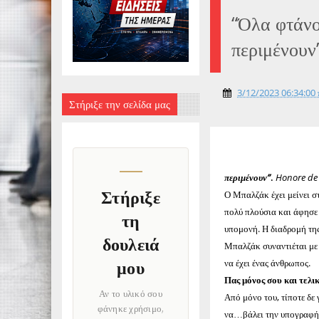
“Όλα φτάνο
περιμένουν
3/12/2023 06:34:00 
Στήριξε την σελίδα μας
περιμένουν”
.
Honore de 
Στήριξε
Ο Μπαλζάκ έχει μείνει σ
πολύ πλούσια και άφησε 
τη
υπομονή. Η διαδρομή της
δουλειά
Μπαλζάκ συναντιέται με 
να έχει ένας άνθρωπος.
μου
Πας μόνος σου και τελικ
Αν το υλικό σου
Από μόνο του, τίποτε δε γ
φάνηκε χρήσιμο,
να…βάλει την υπογραφή τη