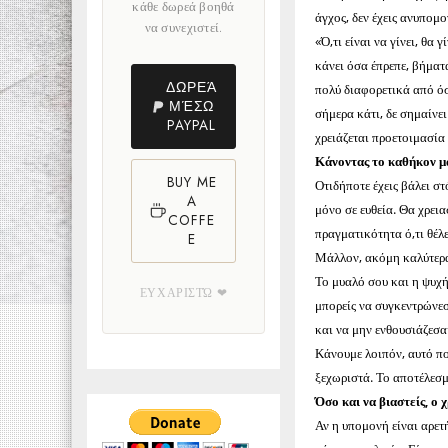
κάθε δωρεά βοηθά
άγχος, δεν έχεις ανυπομ
να συνεχιστεί.
«Ό,τι είναι να γίνει, θα
κάνει όσα έπρεπε, βήματ
ΔΩΡΕΆ
πολύ διαφορετικά από όσο
ΜΈΣΩ
σήμερα κάτι, δε σημαίνει
PAYPAL
χρειάζεται προετοιμασί
Κάνοντας το καθήκον μ
BUY ME
Οτιδήποτε έχεις βάλει στ
A
μόνο σε ευθεία. Θα χρει
COFFE
πραγματικότητα ό,τι θέλε
E
Μάλλον, ακόμη καλύτερα, 
Το μυαλό σου και η ψυχή
ΕΥΧΑΡΙΣΤΏ ❤
μπορείς να συγκεντρώνεσ
και να μην ενθουσιάζεσα
Κάνουμε λοιπόν, αυτό π
ξεχωριστά. Το αποτέλεσμ
Όσο και να βιαστείς, ο
Αν η υπομονή είναι αρετ