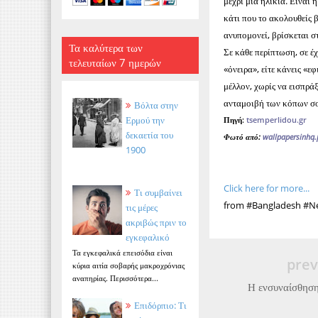
μέχρι μια ηλικία. Είναι 
κάτι που το ακολουθείς 
ανυπομονεί, βρίσκεται στ
Τα καλύτερα των
Σε κάθε περίπτωση, σε έχ
τελευταίων 7 ημερών
«όνειρα», είτε κάνεις «ε
μέλλον, χωρίς να εισπράξ
ανταμοιβή των κόπων σο
Βόλτα στην
Ερμού την
Πηγή:
tsemperlidou.gr
δεκαετία του
Φωτό από:
wallpapersinhq
1900
Click here for more...
Τι συμβαίνει
from #Bangladesh #Ne
τις μέρες
ακριβώς πριν το
εγκεφαλικό
Τα εγκεφαλικά επεισόδια είναι
prev
κύρια αιτία σοβαρής μακροχρόνιας
αναπηρίας. Περισσότερα...
Η ενσυναίσθηση
Επιδόρπιο: Τι