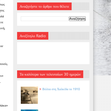
 πως
Αναζητήστε το άρθρο που θέλετε
χεις
υλά
ινε
ονή,
Ανεξίτηλο Radio
ουν
οιείς.
Τα καλύτερα των τελευταίων 30 ημερών
ει»
.
Βόλτα στη Χαλκίδα το 1910
πλάκα»