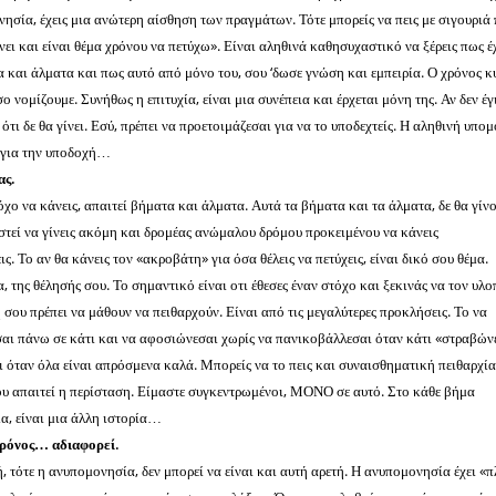
ονησία, έχεις μια ανώτερη αίσθηση των πραγμάτων. Τότε μπορείς να πεις με σιγουριά
 γίνει και είναι θέμα χρόνου να πετύχω». Είναι αληθινά καθησυχαστικό να ξέρεις πως έ
α και άλματα και πως αυτό από μόνο του, σου ‘δωσε γνώση και εμπειρία. Ο χρόνος κ
 νομίζουμε. Συνήθως η επιτυχία, είναι μια συνέπεια και έρχεται μόνη της. Αν δεν έγ
 ότι δε θα γίνει. Εσύ, πρέπει να προετοιμάζεσαι για να το υποδεχτείς. Η αληθινή υπομ
α για την υποδοχή…
ας.
όχο να κάνεις, απαιτεί βήματα και άλματα. Αυτά τα βήματα και τα άλματα, δε θα γίν
αστεί να γίνεις ακόμη και δρομέας ανώμαλου δρόμου προκειμένου να κάνεις
ις. Το αν θα κάνεις τον «ακροβάτη» για όσα θέλεις να πετύχεις, είναι δικό σου θέμα.
της θέλησής σου. Το σημαντικό είναι οτι έθεσες έναν στόχο και ξεκινάς να τον υλοπ
 σου πρέπει να μάθουν να πειθαρχούν. Είναι από τις μεγαλύτερες προκλήσεις. Το να
αι πάνω σε κάτι και να αφοσιώνεσαι χωρίς να πανικοβάλλεσαι όταν κάτι «στραβών
ι όταν όλα είναι απρόσμενα καλά. Μπορείς να το πεις και συναισθηματική πειθαρχία
ου απαιτεί η περίσταση. Είμαστε συγκεντρωμένοι, ΜΟΝΟ σε αυτό. Στο κάθε βήμα
α, είναι μια άλλη ιστορία…
 χρόνος… αδιαφορεί.
ή, τότε η ανυπομονησία, δεν μπορεί να είναι και αυτή αρετή. Η ανυπομονησία έχει «