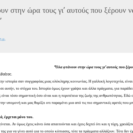
υν στην ώρα τους γι’ αυτούς που ξέρουν ν
”
π.μ.
“Όλα φτάνουν στην ώρα τους γι’ αυτούς που ξέρο
Balzac.
την ιστορία σαν συγγραφέας μιας ολόκληρης κοινωνίας. Η γαλλική λογοτεχνία, είνα
σε αυτήν, το στίγμα του. Ιστορία όμως έχουν γράψει και άλλα πράγματα, για παράδει
 είναι τόσο σημαντική όσο είναι και η περιπέτεια της ζωής της ανθρωπότητας. Εδώ 
την υπομονή και μας θυμίζει οτι παραμένει μια από τις πιο σημαντικές αρετές που μ
ά, έρχεται μόνο του.
ίνεται. Αν όμως έχεις κάνει όσα απαιτούνται και έχεις δεχτεί ότι και η τύχη, χρειάζετ
ς για να γίνει αυτό για το οποίο κόπιασες, τότε τα πράγματα αλλάζουν. Τότε δεν έχ