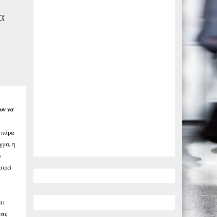
α
υν να
ι πάρα
γμα, η
ο
πορεί
αι
εις