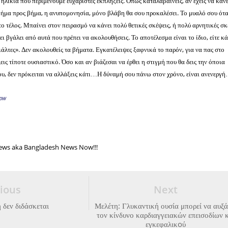
η ηλικία που περιμένουμε ευχάριστες εκπλήξεις. Όπως καταλαβαίνεις, αν έχεις να κάνε
βήμα προς βήμα, η ανυπομονησία, μόνο βλάβη θα σου προκαλέσει. Το μυαλό σου ότ
ο τέλος. Μπαίνει στον πειρασμό να κάνει πολύ θετικές σκέψεις, ή πολύ αρνητικές σκ
ει βγάλει από αυτά που πρέπει να ακολουθήσεις. Το αποτέλεσμα είναι το ίδιο, είτε κά
φιάλτες». Δεν ακολουθείς τα βήματα. Εγκατέλειψες ξαφνικά το παρόν, για να πας στο
εις τίποτε ουσιαστικό. Όσο και αν βιάζεσαι να έρθει η στιγμή που θα δεις την όποια
υ, δεν πρόκειται να αλλάξεις κάτι…Η δύναμή σου πάνω στον χρόνο, είναι ανενεργ
.pw
ws aka Bangladesh News Now!!!
ious
Next
 δεν διδάσκεται
Μελέτη: Γλυκαντική ουσία μπορεί να αυξά
τον κίνδυνο καρδιαγγειακών επεισοδίων 
εγκεφαλικoύ