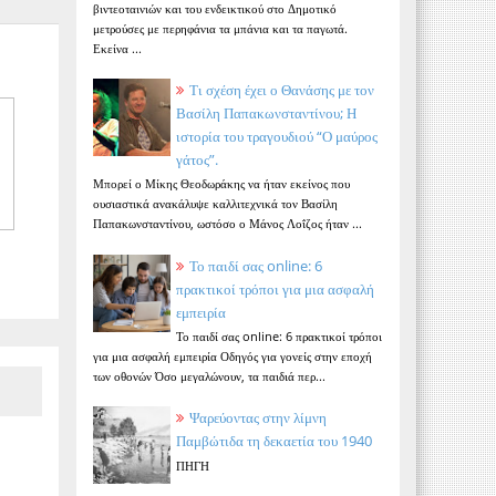
βιντεοταινιών και του ενδεικτικού στο Δημοτικό
μετρούσες με περηφάνια τα μπάνια και τα παγωτά.
Εκείνα ...
Τι σχέση έχει ο Θανάσης με τον
Βασίλη Παπακωνσταντίνου; Η
ιστορία του τραγουδιού “Ο μαύρος
γάτος”.
Μπορεί ο Μίκης Θεοδωράκης να ήταν εκείνος που
ουσιαστικά ανακάλυψε καλλιτεχνικά τον Βασίλη
Παπακωνσταντίνου, ωστόσο ο Μάνος Λοΐζος ήταν ...
Το παιδί σας online: 6
πρακτικοί τρόποι για μια ασφαλή
εμπειρία
Το παιδί σας online: 6 πρακτικοί τρόποι
για μια ασφαλή εμπειρία Οδηγός για γονείς στην εποχή
των οθονών Όσο μεγαλώνουν, τα παιδιά περ...
Ψαρεύοντας στην λίμνη
Παμβώτιδα τη δεκαετία του 1940
ΠΗΓΗ