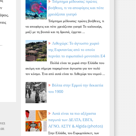
ις
Τσίμπημα μέδουσας: πρώτες
αν
βοήθειες, τι να αποφύγεις και πότε
χρειάζεσαι γιατρό
έψεις.
Τσίμπημα μέδουσας: πρώτες βοήθειες, τι
νεις
να αποφύγεις και πότε χρειάζεσαι γιατρό Το καλοκαίρι,
μαζί με τη βουτιά και τη δροσιά, έρχεται ...
Λιθοχώρι: Το άγνωστο χωριό
ή…
της Ευρυτανίας από το οποίο
περνάει το ευρωπαϊκό μονοπάτι Ε4
Πολλά είναι τα χωριά στην Ελλάδα που
ακόμη και σήμερα παραμένουν άγνωστα για τον πολύ
τον κόσμο. Ένα από αυτά είναι το Λιθοχώρι του νομού ...
Βόλτα στην Ερμού την δεκαετία
του 1900
Αυτά είναι τα πιο αξέχαστα
παγωτά των ΔΕΛΤΑ, ΕΒΓΑ,
νει
ΑΓΝΟ, ΑΣΤΥ & Algida (photos)
και
Στην Ελλάδα, του Ευρωμπάσκετ, των