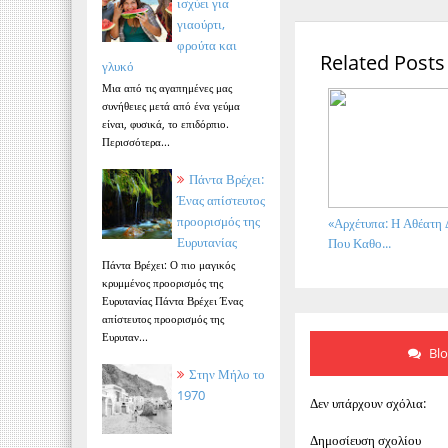
ισχύει για
γιαούρτι,
φρούτα και
Related Posts
γλυκό
Μια από τις αγαπημένες μας
συνήθειες μετά από ένα γεύμα
είναι, φυσικά, το επιδόρπιο.
Περισσότερα...
Πάντα Βρέχει:
Ένας απίστευτος
προορισμός της
«Αρχέτυπα: Η Αθέατη
Ευρυτανίας
Που Καθο...
Πάντα Βρέχει: Ο πιο μαγικός
κρυμμένος προορισμός της
Ευρυτανίας Πάντα Βρέχει Ένας
απίστευτος προορισμός της
Ευρυταν...
Bl
Στην Μήλο το
1970
Δεν υπάρχουν σχόλια:
Δημοσίευση σχολίου