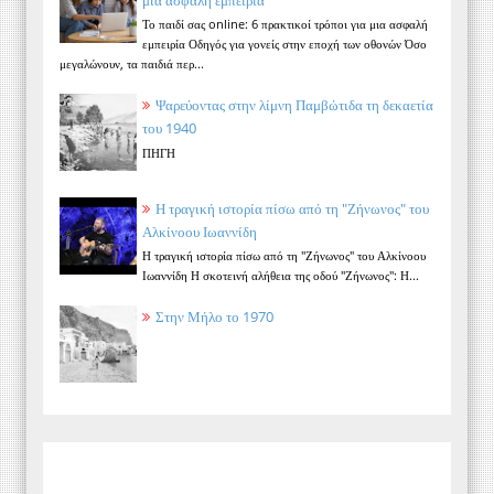
Το παιδί σας online: 6 πρακτικοί τρόποι για μια ασφαλή
εμπειρία Οδηγός για γονείς στην εποχή των οθονών Όσο
μεγαλώνουν, τα παιδιά περ...
Ψαρεύοντας στην λίμνη Παμβώτιδα τη δεκαετία
του 1940
ΠΗΓΗ
Η τραγική ιστορία πίσω από τη "Ζήνωνος" του
Αλκίνοου Ιωαννίδη
Η τραγική ιστορία πίσω από τη "Ζήνωνος" του Αλκίνοου
Ιωαννίδη Η σκοτεινή αλήθεια της οδού "Ζήνωνος": Η...
Στην Μήλο το 1970