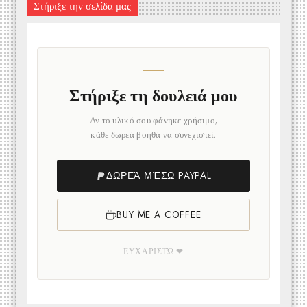
Στήριξε την σελίδα μας
Στήριξε τη δουλειά μου
Αν το υλικό σου φάνηκε χρήσιμο,
κάθε δωρεά βοηθά να συνεχιστεί.
ΔΩΡΕΆ ΜΈΣΩ PAYPAL
BUY ME A COFFEE
ΕΥΧΑΡΙΣΤΏ ❤