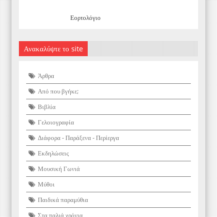
Εορτολόγιο
Ανακαλύψτε το site
Άρθρα
Από που βγήκε;
Βιβλία
Γελοιογραφία
Διάφορα - Παράξενα - Περίεργα
Εκδηλώσεις
Μουσική Γωνιά
Μύθοι
Παιδικά παραμύθια
Στα παλιά χρόνια