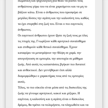
σωματική και ψυχολογική βία θέλει να βλέπει τους
ανθρώπους γύρω του να είναι χαρούμενοι και να μη το
βάζουν κάτω. Είναι ο άνθρωπος που προσφέρει σε
μεγάλες δόσεις την αγάπη και την καλοσύνη του, καθώς
τα έχει στερηθεί στη ζωή του. Είναι ο πιο ευγενικός
άνθρωπος.
Οι ευγενικοί άνθρωποι έχουν ζήσει τη ζωή τους με όλες
τις πτυχές της. Γνωρίζουν κάθε αρνητικό συναίσθημα
και επιθυμούν κάθε θετικό συναίσθημα. Έχουν
καταφέρει να μετατρέψουν την θλίψη σε χαρά, την
απογοήτευση σε εμπειρία, την αποτυχία σε μάθημα
ζωής. Από αυτές τις καταστάσεις βγήκαν πιο δυνατοί
και ανθεκτικοί. Δεν γεννήθηκαν έτσι αλλά
διαμορφώθηκε ο χαρακτήρας τους από τις εμπειρίες
αυτές.
Τέλος, το πιο εύκολο είναι μέσα από τις δυσκολίες της
ζωής να γίνουμε αρνητικοί, κακοί και μίζεροι. Η
ευγένεια, η καλοσύνη και η αγάπη είναι ο δύσκολος
δρόμος, θα πρέπει να πολεμήσετε, να πληγωθείτε και να