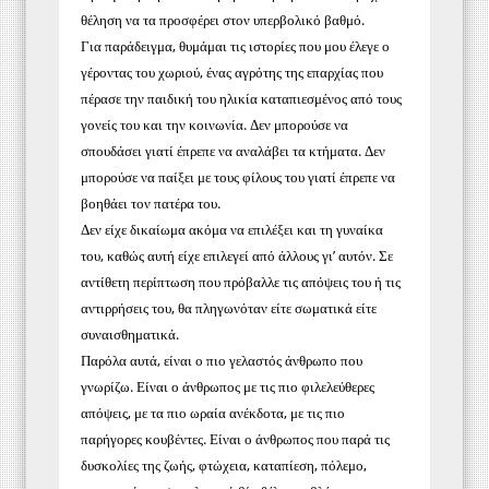
θέληση να τα προσφέρει στον υπερβολικό βαθμό.
Για παράδειγμα, θυμάμαι τις ιστορίες που μου έλεγε ο
γέροντας του χωριού, ένας αγρότης της επαρχίας που
πέρασε την παιδική του ηλικία καταπιεσμένος από τους
γονείς του και την κοινωνία. Δεν μπορούσε να
σπουδάσει γιατί έπρεπε να αναλάβει τα κτήματα. Δεν
μπορούσε να παίξει με τους φίλους του γιατί έπρεπε να
βοηθάει τον πατέρα του.
Δεν είχε δικαίωμα ακόμα να επιλέξει και τη γυναίκα
του, καθώς αυτή είχε επιλεγεί από άλλους γι’ αυτόν. Σε
αντίθετη περίπτωση που πρόβαλλε τις απόψεις του ή τις
αντιρρήσεις του, θα πληγωνόταν είτε σωματικά είτε
συναισθηματικά.
Παρόλα αυτά, είναι ο πιο γελαστός άνθρωπο που
γνωρίζω. Είναι ο άνθρωπος με τις πιο φιλελεύθερες
απόψεις, με τα πιο ωραία ανέκδοτα, με τις πιο
παρήγορες κουβέντες. Είναι ο άνθρωπος που παρά τις
δυσκολίες της ζωής, φτώχεια, καταπίεση, πόλεμο,