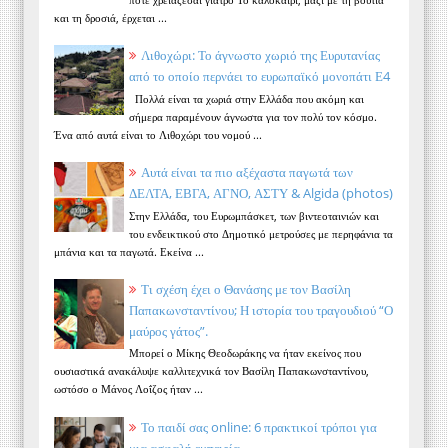
και τη δροσιά, έρχεται ...
Λιθοχώρι: Το άγνωστο χωριό της Ευρυτανίας
από το οποίο περνάει το ευρωπαϊκό μονοπάτι Ε4
Πολλά είναι τα χωριά στην Ελλάδα που ακόμη και
σήμερα παραμένουν άγνωστα για τον πολύ τον κόσμο.
Ένα από αυτά είναι το Λιθοχώρι του νομού ...
Αυτά είναι τα πιο αξέχαστα παγωτά των
ΔΕΛΤΑ, ΕΒΓΑ, ΑΓΝΟ, ΑΣΤΥ & Algida (photos)
Στην Ελλάδα, του Ευρωμπάσκετ, των βιντεοταινιών και
του ενδεικτικού στο Δημοτικό μετρούσες με περηφάνια τα
μπάνια και τα παγωτά. Εκείνα ...
Τι σχέση έχει ο Θανάσης με τον Βασίλη
Παπακωνσταντίνου; Η ιστορία του τραγουδιού “Ο
μαύρος γάτος”.
Μπορεί ο Μίκης Θεοδωράκης να ήταν εκείνος που
ουσιαστικά ανακάλυψε καλλιτεχνικά τον Βασίλη Παπακωνσταντίνου,
ωστόσο ο Μάνος Λοΐζος ήταν ...
Το παιδί σας online: 6 πρακτικοί τρόποι για
μια ασφαλή εμπειρία