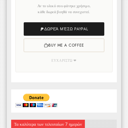
Αν το υλικό σου φάνηκε χρήσιμο,
κάθε δωρεά βοηθά να συνεχιστεί.
ΔΩΡΕΆ ΜΈΣΩ PAYPAL
BUY ME A COFFEE
ΕΥΧΑΡΙΣΤΏ ❤
Τα καλύτερα των τελευταίων 7 ημερών