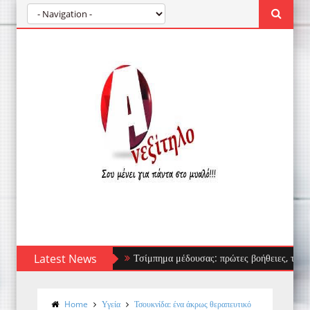
Latest News
Τσίμπημα μέδουσας: πρώτες βοήθειες, τι να αποφύγει
Home
Υγεία
Τσουκνίδα: ένα άκρως θεραπευτικό