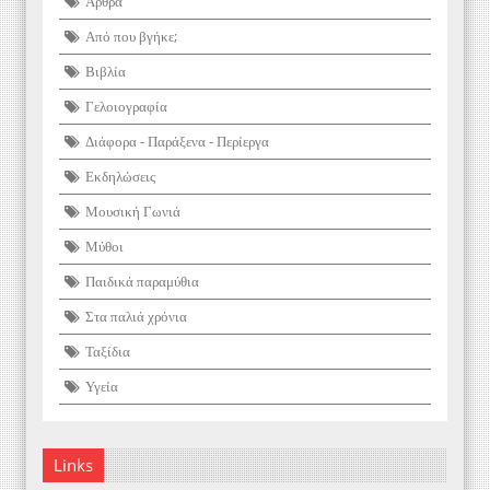
Άρθρα
Από που βγήκε;
Βιβλία
Γελοιογραφία
Διάφορα - Παράξενα - Περίεργα
Εκδηλώσεις
Μουσική Γωνιά
Μύθοι
Παιδικά παραμύθια
Στα παλιά χρόνια
Ταξίδια
Υγεία
Links