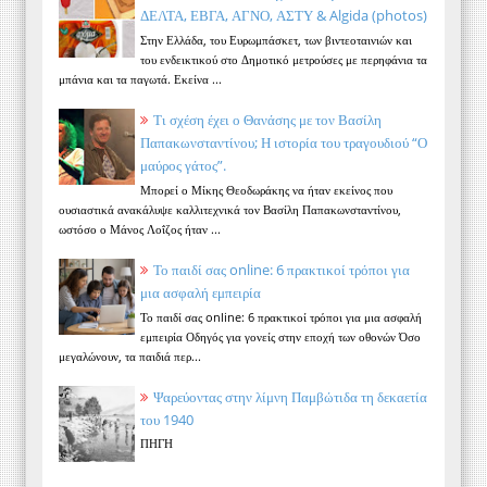
ΔΕΛΤΑ, ΕΒΓΑ, ΑΓΝΟ, ΑΣΤΥ & Algida (photos)
Στην Ελλάδα, του Ευρωμπάσκετ, των βιντεοταινιών και
του ενδεικτικού στο Δημοτικό μετρούσες με περηφάνια τα
μπάνια και τα παγωτά. Εκείνα ...
Τι σχέση έχει ο Θανάσης με τον Βασίλη
Παπακωνσταντίνου; Η ιστορία του τραγουδιού “Ο
μαύρος γάτος”.
Μπορεί ο Μίκης Θεοδωράκης να ήταν εκείνος που
ουσιαστικά ανακάλυψε καλλιτεχνικά τον Βασίλη Παπακωνσταντίνου,
ωστόσο ο Μάνος Λοΐζος ήταν ...
Το παιδί σας online: 6 πρακτικοί τρόποι για
μια ασφαλή εμπειρία
Το παιδί σας online: 6 πρακτικοί τρόποι για μια ασφαλή
εμπειρία Οδηγός για γονείς στην εποχή των οθονών Όσο
μεγαλώνουν, τα παιδιά περ...
Ψαρεύοντας στην λίμνη Παμβώτιδα τη δεκαετία
του 1940
ΠΗΓΗ