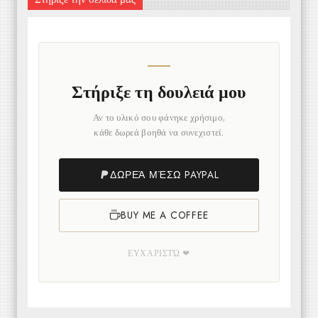
Στήριξε τη δουλειά μου
Αν το υλικό σου φάνηκε χρήσιμο,
κάθε δωρεά βοηθά να συνεχιστεί.
ΔΩΡΕΆ ΜΈΣΩ PAYPAL
BUY ME A COFFEE
ΕΥΧΑΡΙΣΤΏ ❤