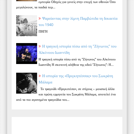
εμπειρία Οδηγός για γονείς στην εποχή των οθονών Όσο
μεγαλώνουν, τα παιδιά περ...
Ψαρεύοντας στην λίμνη Παμβώτιδα τη δεκαετία
του 1940
ΠΗΓΗ
Η τραγική ιστορία πίσω από τη "Ζήνωνος" του
Αλκίνοου Ιωαννίδη
Η τραγική ιστορία πίσω από τη "Ζήνωνος" του Αλκίνοου
Ιωαννίδη Η σκοτεινή αλήθεια της οδού "Ζήνωνος": Η...
Η ιστορία της «Πριγκηπέσσας» του Σωκράτη
Μάλαμα
Το τραγούδι «Πριγκιπέσα», σε στίχους – μουσική άλλα
και πρώτη ερμηνεία του Σωκράτη Μάλαμα, αποτελεί ένα
από τα πιο αγαπημένα τραγούδια του...