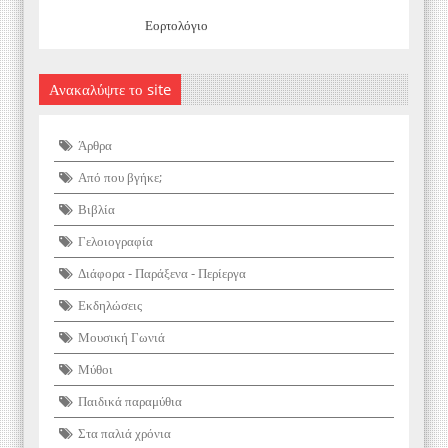
Εορτολόγιο
Ανακαλύψτε το site
Άρθρα
Από που βγήκε;
Βιβλία
Γελοιογραφία
Διάφορα - Παράξενα - Περίεργα
Εκδηλώσεις
Μουσική Γωνιά
Μύθοι
Παιδικά παραμύθια
Στα παλιά χρόνια