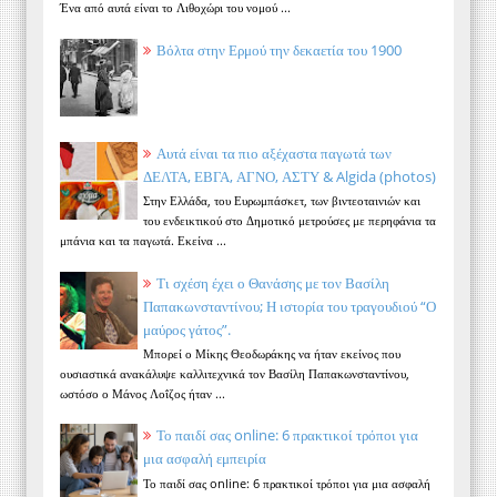
Ένα από αυτά είναι το Λιθοχώρι του νομού ...
Βόλτα στην Ερμού την δεκαετία του 1900
Αυτά είναι τα πιο αξέχαστα παγωτά των
ΔΕΛΤΑ, ΕΒΓΑ, ΑΓΝΟ, ΑΣΤΥ & Algida (photos)
Στην Ελλάδα, του Ευρωμπάσκετ, των βιντεοταινιών και
του ενδεικτικού στο Δημοτικό μετρούσες με περηφάνια τα
μπάνια και τα παγωτά. Εκείνα ...
Τι σχέση έχει ο Θανάσης με τον Βασίλη
Παπακωνσταντίνου; Η ιστορία του τραγουδιού “Ο
μαύρος γάτος”.
Μπορεί ο Μίκης Θεοδωράκης να ήταν εκείνος που
ουσιαστικά ανακάλυψε καλλιτεχνικά τον Βασίλη Παπακωνσταντίνου,
ωστόσο ο Μάνος Λοΐζος ήταν ...
Το παιδί σας online: 6 πρακτικοί τρόποι για
μια ασφαλή εμπειρία
Το παιδί σας online: 6 πρακτικοί τρόποι για μια ασφαλή