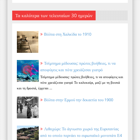
Τα καλύτερα των τελευταίων 30 ημερών
Βόλτα στη Χαλκίδα το 1910
Τσίμπημα μέδουσας: πρώτες βοήθειες, τι να
αποφύγεις και πότε χρειάζεσαι γιατρό
Τσίμπημα μέδουσας: πρώτες βοήθειες, τι να αποφύγεις και
πότε χρειάζεσαι γιατρό Το καλοκαίρι, μαζί με τη βουτιά
και τη δροσιά, έρχεται ...
Βόλτα στην Ερμού την δεκαετία του 1900
Λιθοχώρι: Το άγνωστο χωριό της Ευρυτανίας
από το οποίο περνάει το ευρωπαϊκό μονοπάτι Ε4