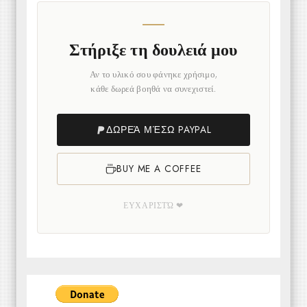
Στήριξε τη δουλειά μου
Αν το υλικό σου φάνηκε χρήσιμο,
κάθε δωρεά βοηθά να συνεχιστεί.
ΔΩΡΕΆ ΜΈΣΩ PAYPAL
BUY ME A COFFEE
ΕΥΧΑΡΙΣΤΏ ❤