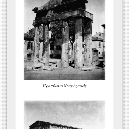
Προπύλαια Νέας Αγοράς