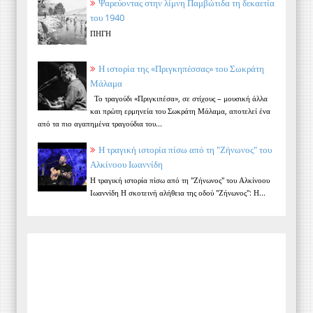
Ψαρεύοντας στην λίμνη Παμβώτιδα τη δεκαετία
του 1940
ΠΗΓΗ
Η ιστορία της «Πριγκηπέσσας» του Σωκράτη
Μάλαμα
Το τραγούδι «Πριγκιπέσα», σε στίχους – μουσική άλλα
και πρώτη ερμηνεία του Σωκράτη Μάλαμα, αποτελεί ένα
από τα πιο αγαπημένα τραγούδια του...
Η τραγική ιστορία πίσω από τη "Ζήνωνος" του
Αλκίνοου Ιωαννίδη
Η τραγική ιστορία πίσω από τη "Ζήνωνος" του Αλκίνοου
Ιωαννίδη Η σκοτεινή αλήθεια της οδού "Ζήνωνος": Η...