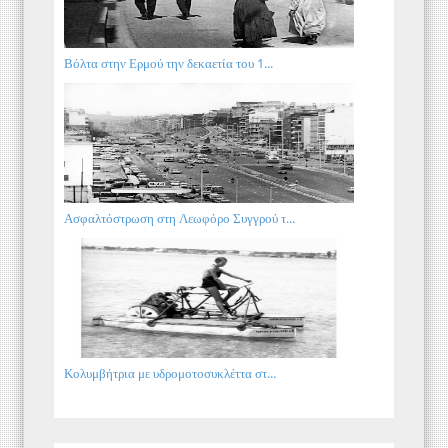
Βόλτα στην Ερμού την δεκαετία του 1...
Ασφαλτόστρωση στη Λεωφόρο Συγγρού τ...
Κολυμβήτρια με υδρομοτοσυκλέττα στ...