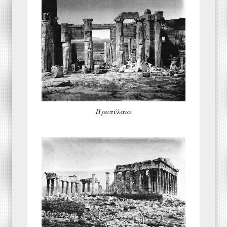
Προπύλαια