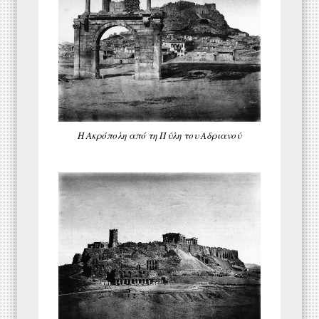
Η Ακρόπολη από τη Πύλη του Αδριανού