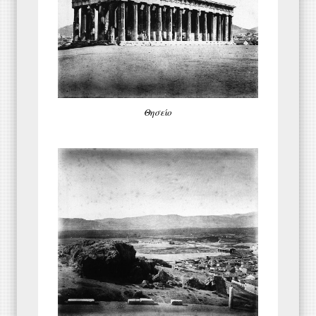
Θησείο