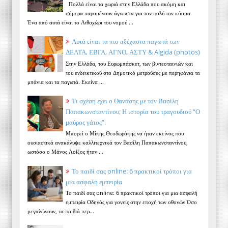
Πολλά είναι τα χωριά στην Ελλάδα που ακόμη και
σήμερα παραμένουν άγνωστα για τον πολύ τον κόσμο.
Ένα από αυτά είναι το Λιθοχώρι του νομού ...
Αυτά είναι τα πιο αξέχαστα παγωτά των
ΔΕΛΤΑ, ΕΒΓΑ, ΑΓΝΟ, ΑΣΤΥ & Algida (photos)
Στην Ελλάδα, του Ευρωμπάσκετ, των βιντεοταινιών και
του ενδεικτικού στο Δημοτικό μετρούσες με περηφάνια τα
μπάνια και τα παγωτά. Εκείνα ...
Τι σχέση έχει ο Θανάσης με τον Βασίλη
Παπακωνσταντίνου; Η ιστορία του τραγουδιού “Ο
μαύρος γάτος”.
Μπορεί ο Μίκης Θεοδωράκης να ήταν εκείνος που
ουσιαστικά ανακάλυψε καλλιτεχνικά τον Βασίλη Παπακωνσταντίνου,
ωστόσο ο Μάνος Λοΐζος ήταν ...
Το παιδί σας online: 6 πρακτικοί τρόποι για
μια ασφαλή εμπειρία
Το παιδί σας online: 6 πρακτικοί τρόποι για μια ασφαλή
εμπειρία Οδηγός για γονείς στην εποχή των οθονών Όσο
μεγαλώνουν, τα παιδιά περ...