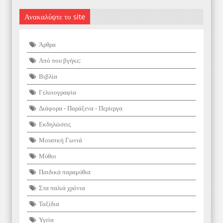
Ανακαλύψτε το site
Άρθρα
Από που βγήκε;
Βιβλία
Γελοιογραφία
Διάφορα - Παράξενα - Περίεργα
Εκδηλώσεις
Μουσική Γωνιά
Μύθοι
Παιδικά παραμύθια
Στα παλιά χρόνια
Ταξίδια
Υγεία