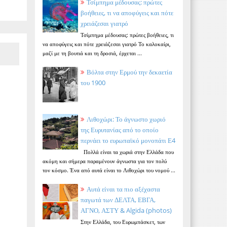
Τσίμπημα μέδουσας: πρώτες
βοήθειες, τι να αποφύγεις και πότε
χρειάζεσαι γιατρό
Τσίμπημα μέδουσας: πρώτες βοήθειες, τι
να αποφύγεις και πότε χρειάζεσαι γιατρό Το καλοκαίρι,
μαζί με τη βουτιά και τη δροσιά, έρχεται ...
Βόλτα στην Ερμού την δεκαετία
του 1900
Λιθοχώρι: Το άγνωστο χωριό
της Ευρυτανίας από το οποίο
περνάει το ευρωπαϊκό μονοπάτι Ε4
Πολλά είναι τα χωριά στην Ελλάδα που
ακόμη και σήμερα παραμένουν άγνωστα για τον πολύ
τον κόσμο. Ένα από αυτά είναι το Λιθοχώρι του νομού ...
Αυτά είναι τα πιο αξέχαστα
παγωτά των ΔΕΛΤΑ, ΕΒΓΑ,
ΑΓΝΟ, ΑΣΤΥ & Algida (photos)
Στην Ελλάδα, του Ευρωμπάσκετ, των