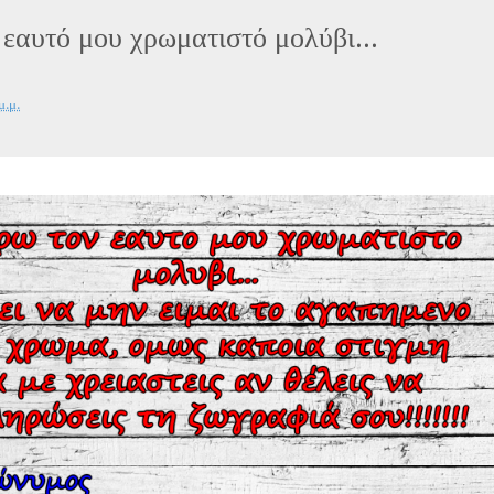
εαυτό μου χρωματιστό μολύβι...
μ.μ.