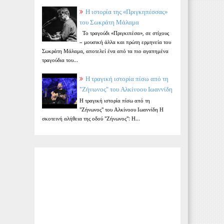
Η ιστορία της «Πριγκηπέσσας»
του Σωκράτη Μάλαμα
Το τραγούδι «Πριγκιπέσα», σε στίχους
– μουσική άλλα και πρώτη ερμηνεία του
Σωκράτη Μάλαμα, αποτελεί ένα από τα πιο αγαπημένα
τραγούδια του...
Η τραγική ιστορία πίσω από τη
"Ζήνωνος" του Αλκίνοου Ιωαννίδη
Η τραγική ιστορία πίσω από τη
"Ζήνωνος" του Αλκίνοου Ιωαννίδη Η
σκοτεινή αλήθεια της οδού "Ζήνωνος": Η...