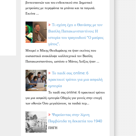
βιντεοταινιών και του ενδεικτικού στο Δημοτικό
μετρούσες με περηφάνια τα μπάνια και τα παγωτά.
Εκείνα ...
Τι σχέση έχει ο Θανάσης με τον
Βασίλη Παπακωνσταντίνου; Η
ιστορία του τραγουδιού “Ο μαύρος
γάτος”.
Μπορεί ο Μίκης Θεοδωράκης να ήταν εκείνος που
ουσιαστικά ανακάλυψε καλλιτεχνικά τον Βασίλη
Παπακωνσταντίνου, ωστόσο ο Μάνος Λοΐζος ήταν ...
Το παιδί σας online: 6
πρακτικοί τρόποι για μια ασφαλή
εμπειρία
Το παιδί σας online: 6 πρακτικοί τρόποι
για μια ασφαλή εμπειρία Οδηγός για γονείς στην εποχή
των οθονών Όσο μεγαλώνουν, τα παιδιά περ...
Ψαρεύοντας στην λίμνη
Παμβώτιδα τη δεκαετία του 1940
ΠΗΓΗ