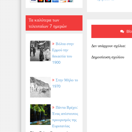
Τα καλύτερα των
τελευταίων 7 ημερών
Bl
Βόλτα στην
Δεν υπάρχουν σχόλια:
Ερμού την
δεκαετία του
Δημοσίευση σχολίου
1900
Στην Μήλο το
1970
Πάντα Βρέχει:
Ένας απίστευτος
προορισμός της
Ευρυτανίας