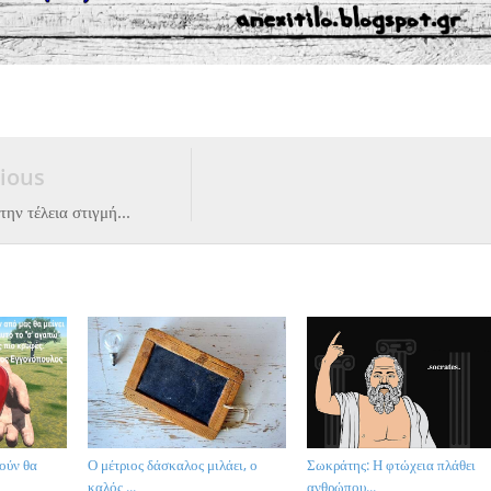
ious
την τέλεια στιγμή...
ούν θα
Ο μέτριος δάσκαλος μιλάει, ο
Σωκράτης: Η φτώχεια πλάθει
καλός ...
ανθρώπου...