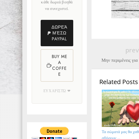
κάθε δωρεά βοηθά
να συνεχιστεί.
ΔΩΡΕΆ
ΜΈΣΩ
PAYPAL
prev
BUY ME
Μην περιμένεις για 
A
COFFE
E
Related Posts
ΕΥΧΑΡΙΣΤΏ ❤
Τα σώματά μας θα χαθ
σβήσουν ...