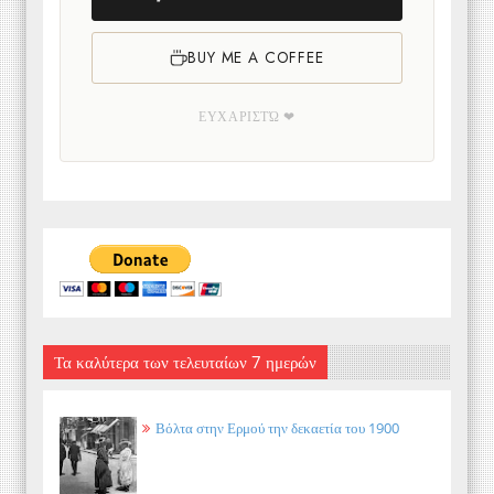
BUY ME A COFFEE
ΕΥΧΑΡΙΣΤΏ ❤
Τα καλύτερα των τελευταίων 7 ημερών
Βόλτα στην Ερμού την δεκαετία του 1900