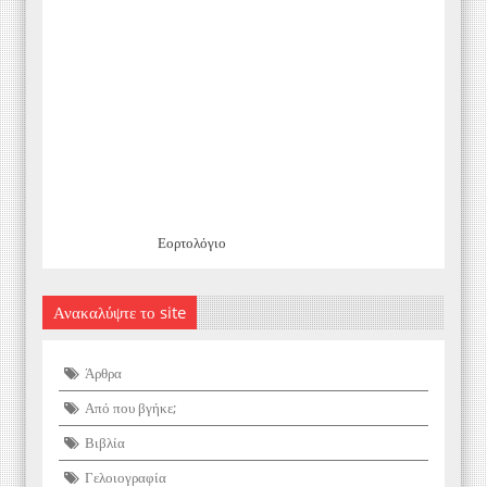
Εορτολόγιο
Ανακαλύψτε το site
Άρθρα
Από που βγήκε;
Βιβλία
Γελοιογραφία