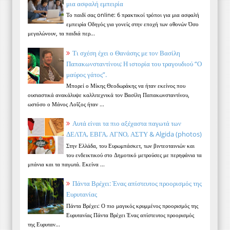
μια ασφαλή εμπειρία
Το παιδί σας online: 6 πρακτικοί τρόποι για μια ασφαλή
εμπειρία Οδηγός για γονείς στην εποχή των οθονών Όσο
μεγαλώνουν, τα παιδιά περ...
Τι σχέση έχει ο Θανάσης με τον Βασίλη
Παπακωνσταντίνου; Η ιστορία του τραγουδιού “Ο
μαύρος γάτος”.
Μπορεί ο Μίκης Θεοδωράκης να ήταν εκείνος που
ουσιαστικά ανακάλυψε καλλιτεχνικά τον Βασίλη Παπακωνσταντίνου,
ωστόσο ο Μάνος Λοΐζος ήταν ...
Αυτά είναι τα πιο αξέχαστα παγωτά των
ΔΕΛΤΑ, ΕΒΓΑ, ΑΓΝΟ, ΑΣΤΥ & Algida (photos)
Στην Ελλάδα, του Ευρωμπάσκετ, των βιντεοταινιών και
του ενδεικτικού στο Δημοτικό μετρούσες με περηφάνια τα
μπάνια και τα παγωτά. Εκείνα ...
Πάντα Βρέχει: Ένας απίστευτος προορισμός της
Ευρυτανίας
Πάντα Βρέχει: Ο πιο μαγικός κρυμμένος προορισμός της
Ευρυτανίας Πάντα Βρέχει Ένας απίστευτος προορισμός
της Ευρυταν...