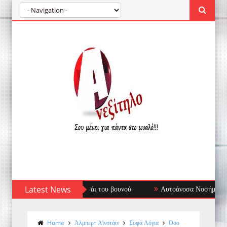
Latest News
Αυτοάνοσα Νοσήματα: Όταν το Ανοσοποιητικ
Home
Άλμπερτ Αϊνστάιν
Σοφά Λόγια
Όσο