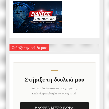
Στήριξε την σελίδα μας
Στήριξε τη δουλειά μου
Αν το υλικό σου φάνηκε χρήσιμο,
κάθε δωρεά βοηθά να συνεχιστεί.
ΔΩΡΕΆ ΜΈΣΩ PAYPAL