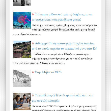
Τσίμπημα μέδουσας: πρώτες βοήθειες, τι να
αποφύγεις και πότε χρειάζεσαι γιατρό
Τσίμπημα μέδουσας: πρώτες βοήθειες, τι να αποφύγεις και
πότε χρειάζεσαι γιατρό Το καλοκαίρι, μαζί με τη βουτιά
και τη δροσιά, έρχεται ...
Λιθοχώρι: Το άγνωστο χωριό της Ευρυτανίας
από το οποίο περνάει το ευρωπαϊκό μονοπάτι Ε4
Πολλά είναι τα χωριά στην Ελλάδα που ακόμη και
σήμερα παραμένουν άγνωστα για τον πολύ τον κόσμο.
Ένα από αυτά είναι το Λιθοχώρι του νομού ...
Στην Μήλο το 1970
Το παιδί σας online: 6 πρακτικοί τρόποι για
μια ασφαλή εμπειρία
Το παιδί σας online: 6 πρακτικοί τρόποι για μια ασφαλή
εμπειρία Οδηγός για γονείς στην εποχή των οθονών Όσο