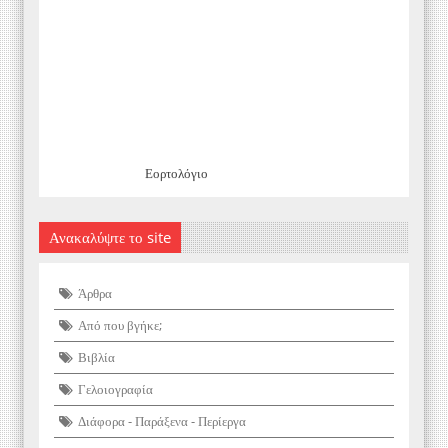
Εορτολόγιο
Ανακαλύψτε το site
Άρθρα
Από που βγήκε;
Βιβλία
Γελοιογραφία
Διάφορα - Παράξενα - Περίεργα