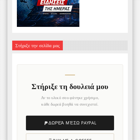
Στήριξε την σελίδα μας
Στήριξε τη δουλειά μου
Αν το υλικό σου φάνηκε χρήσιμο,
κάθε δωρεά βοηθά να συνεχιστεί.
ΔΩΡΕΆ ΜΈΣΩ PAYPAL