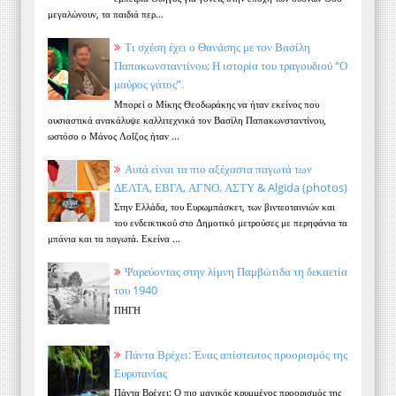
μεγαλώνουν, τα παιδιά περ...
Τι σχέση έχει ο Θανάσης με τον Βασίλη
Παπακωνσταντίνου; Η ιστορία του τραγουδιού “Ο
μαύρος γάτος”.
Μπορεί ο Μίκης Θεοδωράκης να ήταν εκείνος που
ουσιαστικά ανακάλυψε καλλιτεχνικά τον Βασίλη Παπακωνσταντίνου,
ωστόσο ο Μάνος Λοΐζος ήταν ...
Αυτά είναι τα πιο αξέχαστα παγωτά των
ΔΕΛΤΑ, ΕΒΓΑ, ΑΓΝΟ, ΑΣΤΥ & Algida (photos)
Στην Ελλάδα, του Ευρωμπάσκετ, των βιντεοταινιών και
του ενδεικτικού στο Δημοτικό μετρούσες με περηφάνια τα
μπάνια και τα παγωτά. Εκείνα ...
Ψαρεύοντας στην λίμνη Παμβώτιδα τη δεκαετία
του 1940
ΠΗΓΗ
Πάντα Βρέχει: Ένας απίστευτος προορισμός της
Ευρυτανίας
Πάντα Βρέχει: Ο πιο μαγικός κρυμμένος προορισμός της