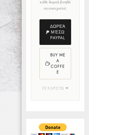
κάθε δωρεά βοηθά
να συνεχιστεί.
ΔΩΡΕΆ
ΜΈΣΩ
PAYPAL
BUY ME
A
COFFE
E
ΕΥΧΑΡΙΣΤΏ ❤