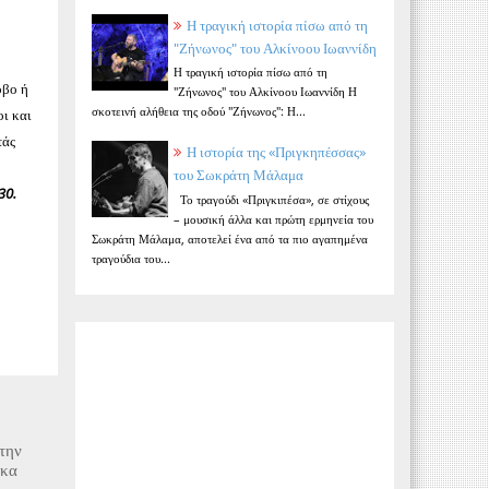
Η τραγική ιστορία πίσω από τη
"Ζήνωνος" του Αλκίνοου Ιωαννίδη
Η τραγική ιστορία πίσω από τη
όβο ή
"Ζήνωνος" του Αλκίνοου Ιωαννίδη Η
σκοτεινή αλήθεια της οδού "Ζήνωνος": Η...
οι και
τάς
Η ιστορία της «Πριγκηπέσσας»
του Σωκράτη Μάλαμα
30.
Το τραγούδι «Πριγκιπέσα», σε στίχους
– μουσική άλλα και πρώτη ερμηνεία του
Σωκράτη Μάλαμα, αποτελεί ένα από τα πιο αγαπημένα
τραγούδια του...
 την
φκα