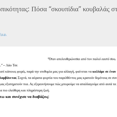
πικότητας: Πόσα “σκουπίδια” κουβαλάς σ
 μ.μ.
“Όταν απελευθερώνεσαι από τον παλιό εαυτό σου,
.”
– Λάο Τσε
ατί κάποιες φορές, παρά την επιθυμία μας για αλλαγή, φαίνεται να
κολλάμε σε έναν
λαμβάνεται
; Συχνά, τα αόρατα φορτία του παρελθόντος μας κρατούν δεμένους σε συν
 μας εξυπηρετούν πια. Ας εξερευνήσουμε πώς μπορούμε να απαλλαγούμε από αυτά τα
ια πιο ελεύθερη και πληρέστερη ζωή.
τω και συνέχισε να διαβάζεις: