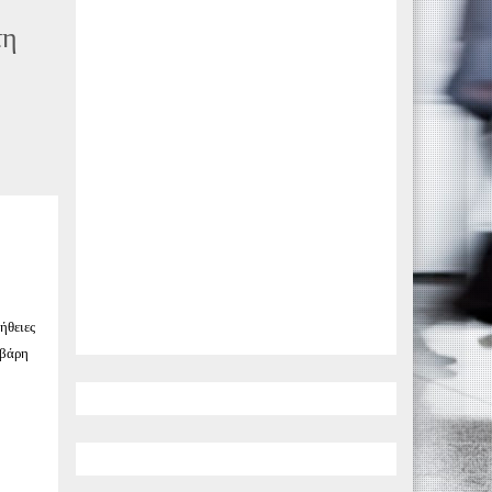
τη
ήθειες
 βάρη