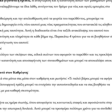
κά γεγονότα ή σχέσεις
. Η αναγνώριση και η κατανόηση αυτών των μαθημάτων μπορ
αλαμβάνουμε τα ίδια λάθη, ανοίγοντας τον δρόμο για νέες και υγιείς εμπειρίες στο
αθεώρηση και την απελευθέρωση από τα φορτία του παρελθόντος, μπορούμε να
ς δημιουργία ενός νέου εαυτού μιας νέας πραγματικότητας που αντανακλά τις αληθιν
ική μας ταυτότητα. Αυτή η διαδικασία είναι ένα ταξίδι ανακάλυψης του εαυτού που
ανόηση και πληρότητα σε κάθε βήμα της. Παρακάτω 4 τρόποι για να σε βοηθήσουν σ
επίγνωση του εαυτού:
ν:
ολόγιο των σκέψεων σας, ειδικά εκείνων που αφορούν το παρελθόν και τις προκλήσε
ν κατανόηση και αποσαφήνιση των συναισθημάτων και μπορεί να αποκαλύψει υποκ
αυτό στον Καθρέφτη:
ιά στα μάτια σας μέσα στον καθρέφτη και ρωτήστε: «Τι παλιό βάρος μπορώ να αφή
ελετουργική πράξη μπορεί να ενισχύσει την αυτοσυνειδησία και να σας βοηθήσει να
ς με μια καθαρή σκοπιμότητα.
ήνα ως ημέρα σιωπής, όπου αποφεύγετε τις κοινωνικές επαφές και αφοσιώνεστε στη
 την εσωτερική δουλειά. Αυτό μπορεί να προσφέρει πολύτιμο χρόνο για να συνδεθεί