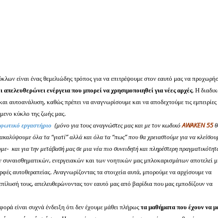
ύκλων είναι ένας θεμελιώδης τρόπος για να επιτρέψουμε στον εαυτό μας να προχωρήσ
ι απελευθερώνει ενέργεια που μπορεί να χρησιμοποιηθεί για νέες αρχές
. Η διαδι
α και αυτοανάλυση, καθώς πρέπει να αναγνωρίσουμε και να αποδεχτούμε τις εμπειρίες
μενο κύκλο της ζωής μας.
φωτικό εργαστήριο
(μόνο για τους αναγνώστες μας και με τον κωδικό
AWAKEN 55
θ
ακαλύψουμε όλα τα “γιατί” αλλά και όλα τα “πως” που θα χρειαστούμε για να κλείσου
με- και για την μετάβασή μας σε μια νέα πιο συνειδητή και πληρέστερη πραγματικότητ
ν συναισθηματικών, ενεργειακών και των νοητικών μας μπλοκαρισμάτων αποτελεί μ
ορφές αυτοθεραπείας. Αναγνωρίζοντας τα στοιχεία αυτά, μπορούμε να αρχίσουμε να
πίλυσή τους, απελευθερώνοντας τον εαυτό μας από βαρίδια που μας εμποδίζουν να
ορά είναι συχνά ένδειξη ότι δεν έχουμε μάθει πλήρως
τα μαθήματα που έχουν να μ