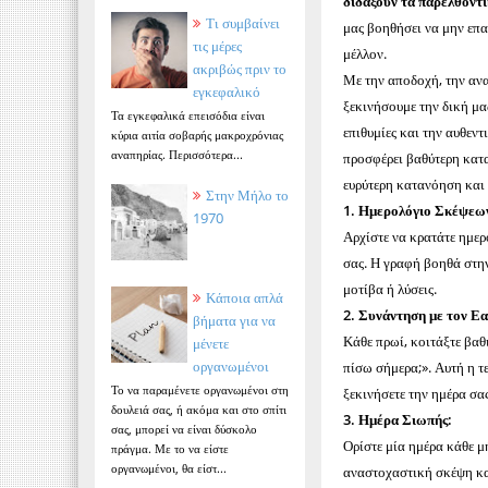
διδάξουν τα παρελθοντι
Τι συμβαίνει
μας βοηθήσει να μην επαν
τις μέρες
μέλλον.
ακριβώς πριν το
Με την αποδοχή, την αν
εγκεφαλικό
ξεκινήσουμε την δική μα
Τα εγκεφαλικά επεισόδια είναι
επιθυμίες και την αυθεντ
κύρια αιτία σοβαρής μακροχρόνιας
αναπηρίας. Περισσότερα...
προσφέρει βαθύτερη κατ
ευρύτερη κατανόηση και 
Στην Μήλο το
1. Ημερολόγιο Σκέψεω
1970
Αρχίστε να κρατάτε ημερ
σας. Η γραφή βοηθά στη
μοτίβα ή λύσεις.
Κάποια απλά
2. Συνάντηση με τον Ε
βήματα για να
Κάθε πρωί, κοιτάξτε βαθ
μένετε
οργανωμένοι
πίσω σήμερα;». Αυτή η τ
Το να παραμένετε οργανωμένοι στη
ξεκινήσετε την ημέρα σα
δουλειά σας, ή ακόμα και στο σπίτι
3. Ημέρα Σιωπής:
σας, μπορεί να είναι δύσκολο
Ορίστε μία ημέρα κάθε μ
πράγμα. Με το να είστε
οργανωμένοι, θα είστ...
αναστοχαστική σκέψη και