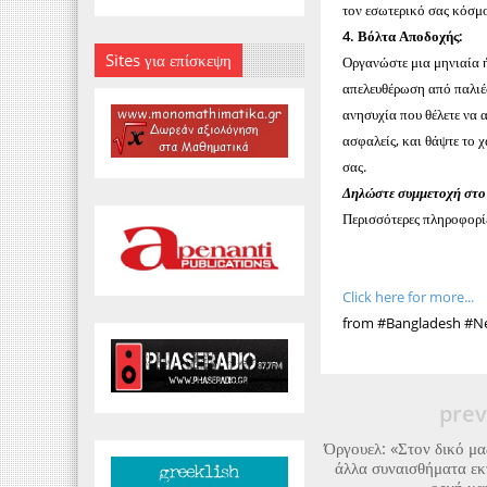
τον εσωτερικό σας κόσμο
4. Βόλτα Αποδοχής:
Sites για επίσκεψη
Οργανώστε μια μηνιαία ή
απελευθέρωση από παλιές
ανησυχία που θέλετε να 
ασφαλείς, και θάψτε το 
σας.
Δηλώστε συμμετοχή στο 
Περισσότερες πληροφορί
Click here for more...
from #Bangladesh #Ne
prev
Όργουελ: «Στον δικό μα
άλλα συναισθήματα εκ