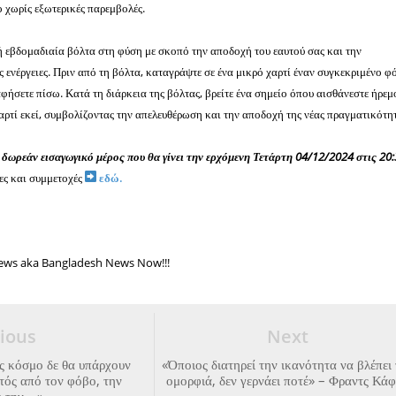
 χωρίς εξωτερικές παρεμβολές.
 εβδομαδιαία βόλτα στη φύση με σκοπό την αποδοχή του εαυτού σας και την
 ενέργειες. Πριν από τη βόλτα, καταγράψτε σε ένα μικρό χαρτί έναν συγκεκριμένο φ
αφήσετε πίσω. Κατά τη διάρκεια της βόλτας, βρείτε ένα σημείο όπου αισθάνεστε ήρεμ
χαρτί εκεί, συμβολίζοντας την απελευθέρωση και την αποδοχή της νέας πραγματικότη
δωρεάν εισαγωγικό μέρος που θα γίνει την ερχόμενη Τετάρτη 04/12/2024 στις 20:
ες και συμμετοχές
εδώ.
ws aka Bangladesh News Now!!!
ious
Next
ς κόσμο δε θα υπάρχουν
«Όποιος διατηρεί την ικανότητα να βλέπει
τός από τον φόβο, την
ομορφιά, δεν γερνάει ποτέ» – Φραντς Κά