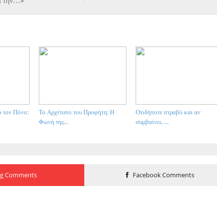
ι την…»
 τον Πόνο:
Το Αρχέτυπο του Προφήτη: Η
Οτιδήποτε στραβό και αν
Φωνή της...
συμβαίνει, ...
og Comments
Facebook Comments