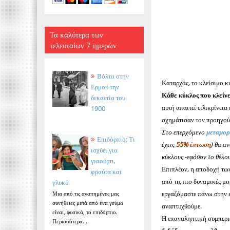
Τα καλύτερα των
τελευταίων 7 ημερών
Βόλτα στην
Καταρχάς, το κλείσιμο κ
Ερμού την
Κάθε κύκλος που κλείνε
δεκαετία του
αυτή απαιτεί ειλικρίνει
1900
σχημάτισαν τον προηγού
Στο επερχόμενο
μεταμορ
Επιδόρπιο: Τι
έχεις
55% έπτωση
)
θα αν
ισχύει για
κύκλους -εφόσον το θέλου
γιαούρτι,
Επιπλέον, η αποδοχή τω
φρούτα και
από τις πιο δυναμικές μ
γλυκό
εργαζόμαστε πάνω στην ε
Μια από τις αγαπημένες μας
συνήθειες μετά από ένα γεύμα
αναπτυχθούμε.
είναι, φυσικά, το επιδόρπιο.
Η επαναληπτική συμπεριφ
Περισσότερα...