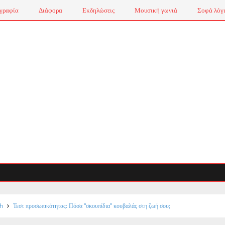
γραφία
Διάφορα
Εκδηλώσεις
Μουσική γωνιά
Σοφά λόγ
h
Τεστ προσωπικότητας: Πόσα “σκουπίδια” κουβαλάς στη ζωή σου;