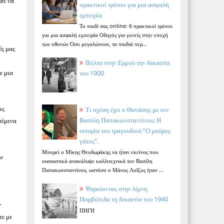
εί να
πρακτικοί τρόποι για μια ασφαλή
εμπειρία
Το παιδί σας online: 6 πρακτικοί τρόποι
για μια ασφαλή εμπειρία Οδηγός για γονείς στην εποχή
των οθονών Όσο μεγαλώνουν, τα παιδιά περ...
ές μας
Βόλτα στην Ερμού την δεκαετία
ε μια
του 1900
ις
Τι σχέση έχει ο Θανάσης με τον
Βασίλη Παπακωνσταντίνου; Η
είμενα
ιστορία του τραγουδιού “Ο μαύρος
γάτος”.
Μπορεί ο Μίκης Θεοδωράκης να ήταν εκείνος που
σω
ουσιαστικά ανακάλυψε καλλιτεχνικά τον Βασίλη
Παπακωνσταντίνου, ωστόσο ο Μάνος Λοΐζος ήταν ...
Ψαρεύοντας στην λίμνη
Παμβώτιδα τη δεκαετία του 1940
ν
ΠΗΓΗ
τε με