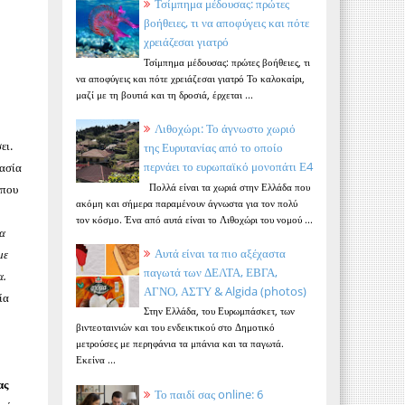
Τσίμπημα μέδουσας: πρώτες
βοήθειες, τι να αποφύγεις και πότε
χρειάζεσαι γιατρό
Τσίμπημα μέδουσας: πρώτες βοήθειες, τι
να αποφύγεις και πότε χρειάζεσαι γιατρό Το καλοκαίρι,
μαζί με τη βουτιά και τη δροσιά, έρχεται ...
Λιθοχώρι: Το άγνωστο χωριό
ει.
της Ευρυτανίας από το οποίο
περνάει το ευρωπαϊκό μονοπάτι Ε4
κασία
Πολλά είναι τα χωριά στην Ελλάδα που
 που
ακόμη και σήμερα παραμένουν άγνωστα για τον πολύ
τον κόσμο. Ένα από αυτά είναι το Λιθοχώρι του νομού ...
α
Αυτά είναι τα πιο αξέχαστα
με
παγωτά των ΔΕΛΤΑ, ΕΒΓΑ,
α.
ΑΓΝΟ, ΑΣΤΥ & Algida (photos)
ία
Στην Ελλάδα, του Ευρωμπάσκετ, των
βιντεοταινιών και του ενδεικτικού στο Δημοτικό
μετρούσες με περηφάνια τα μπάνια και τα παγωτά.
Εκείνα ...
ας
Το παιδί σας online: 6