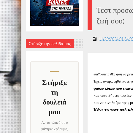
Τεστ προσω
ζωή σου;
11/29/2024 01:34:00
Στήριξε την σελίδα μας
επιτρέπεις στη ζωή να ρέει
Στήριξε
Έχεις αναρωτηθεί ποτέ γι
φαύλο κύκλο που επανα
τη
και πεποιθήσεις που δεν
δουλειά
και να κινηθούμε προς μ
Κάνε το τεστ από κά
μου
Αν το υλικό σου
φάνηκε χρήσιμο,