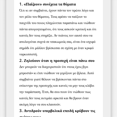
1. «Παίζουν» συνέχεια τα θύματα
Ό,τι κι αν συμβαίνει, έχουν πάντα τον πρώτο λόγο και
τον ρόλο του θύματος. Τους αρέσει να παίζουν το
παιχνίδι του ποιος πληγώνεται παραπάνω και νιώθουν
πάντα απογοητευμένοι, ότι τους ασκούν κριτική και ότι
κανείς δεν τους στηρίζει. Αν πιάνεις τον εαυτό σου να
απολογείται συχνά σε τσακωμούς σας, είναι ένα ισχυρό
σημάδι ότι μάλλον βρίσκεσαι σε σχέση με έναν κρυφό
ναρκισσιστή.
2. Ζηλεύουν όταν η προσοχή είναι πάνω σου
Δεν μπορούν να διαχειριστούν ότι «τους έχεις βγει
μπροστά» κι έτσι νιώθουν να γεμίζουν με ζήλεια. Αυτό
συμβαίνει γιατί θέλουν να βρίσκονται πάντα στο
επίκεντρο της προσοχής και κανείς να μην τους κλέβει
την παράσταση. Έτσι, θα σου πουν ότι νιώθουν πως
κανείς δεν τους εκτιμάει αρκετά και θα βρουν έναν
ακόμη λόγο να σου κλαυτούν.
3. Αντιδρούν υπερβολικά επειδή κρύβουν τις
σκέψεις τους