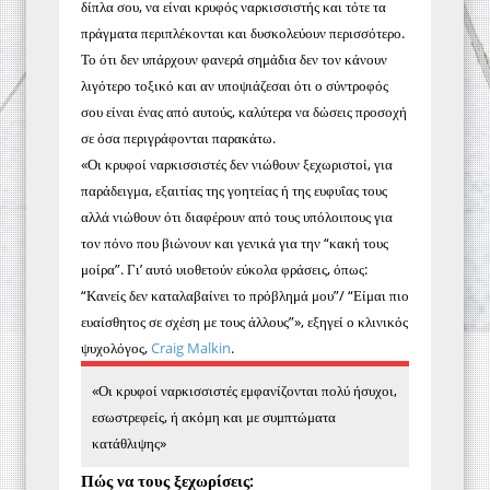
δίπλα σου, να είναι κρυφός ναρκισσιστής και τότε τα
πράγματα περιπλέκονται και δυσκολεύουν περισσότερο.
Το ότι δεν υπάρχουν φανερά σημάδια δεν τον κάνουν
λιγότερο τοξικό και αν υποψιάζεσαι ότι ο σύντροφός
σου είναι ένας από αυτούς, καλύτερα να δώσεις προσοχή
σε όσα περιγράφονται παρακάτω.
«Οι κρυφοί ναρκισσιστές δεν νιώθουν ξεχωριστοί, για
παράδειγμα, εξαιτίας της γοητείας ή της ευφυΐας τους
αλλά νιώθουν ότι διαφέρουν από τους υπόλοιπους για
τον πόνο που βιώνουν και γενικά για την “κακή τους
μοίρα”. Γι’ αυτό υιοθετούν εύκολα φράσεις, όπως:
“Κανείς δεν καταλαβαίνει το πρόβλημά μου”/ “Είμαι πιο
ευαίσθητος σε σχέση με τους άλλους”», εξηγεί ο κλινικός
ψυχολόγος,
Craig Malkin
.
«Οι κρυφοί ναρκισσιστές εμφανίζονται πολύ ήσυχοι,
εσωστρεφείς, ή ακόμη και με συμπτώματα
κατάθλιψης»
Πώς να τους ξεχωρίσεις: