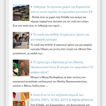
Λιθοχώρι: Το άγνωστο χωριό της Ευρυτανίας
από το οποίο περνάει το ευρωπαϊκό μονοπάτι Ε4
Πολλά είναι τα χωριά στην Ελλάδα που ακόμη και
σήμερα παραμένουν άγνωστα για τον πολύ τον κόσμο.
Ένα από αυτά είναι το Λιθοχώρι του νομού ...
Το παιδί σας online: 6 πρακτικοί τρόποι για
μια ασφαλή εμπειρία
Το παιδί σας online: 6 πρακτικοί τρόποι για μια ασφαλή
εμπειρία Οδηγός για γονείς στην εποχή των οθονών Όσο
μεγαλώνουν, τα παιδιά περ...
Τι σχέση έχει ο Θανάσης με τον Βασίλη
Παπακωνσταντίνου; Η ιστορία του τραγουδιού “Ο
μαύρος γάτος”.
Μπορεί ο Μίκης Θεοδωράκης να ήταν εκείνος που
ουσιαστικά ανακάλυψε καλλιτεχνικά τον Βασίλη Παπακωνσταντίνου,
ωστόσο ο Μάνος Λοΐζος ήταν ...
Αυτά είναι τα πιο αξέχαστα παγωτά των
ΔΕΛΤΑ, ΕΒΓΑ, ΑΓΝΟ, ΑΣΤΥ & Algida (photos)
Στην Ελλάδα, του Ευρωμπάσκετ, των βιντεοταινιών και