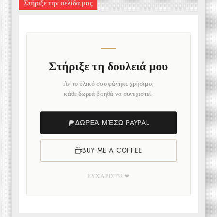
Στήριξε την σελίδα μας
Στήριξε τη δουλειά μου
Αν το υλικό σου φάνηκε χρήσιμο,
κάθε δωρεά βοηθά να συνεχιστεί.
ΔΩΡΕΆ ΜΈΣΩ PAYPAL
BUY ME A COFFEE
ΕΥΧΑΡΙΣΤΏ ❤