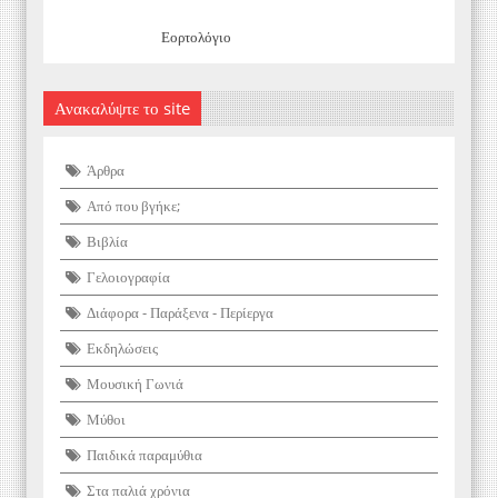
Εορτολόγιο
Ανακαλύψτε το site
Άρθρα
Από που βγήκε;
Βιβλία
Γελοιογραφία
Διάφορα - Παράξενα - Περίεργα
Εκδηλώσεις
Μουσική Γωνιά
Μύθοι
Παιδικά παραμύθια
Στα παλιά χρόνια