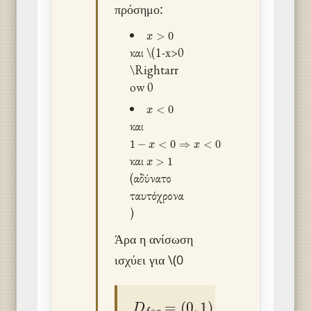
πρόσημο:
x
>
0
και \(1-x>0
\Rightarr
ow 0
x
<
0
και
1
−
x
<
0
⇒
x
<
0
x
>
1
και
(αδύνατο
ταυτόχρονα
)
Άρα η ανίσωση
ισχύει για \(0
D
f
∘
g
=
(
0
,
1
)