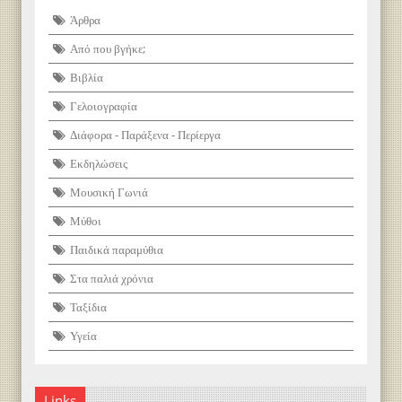
Άρθρα
Από που βγήκε;
Βιβλία
Γελοιογραφία
Διάφορα - Παράξενα - Περίεργα
Εκδηλώσεις
Μουσική Γωνιά
Μύθοι
Παιδικά παραμύθια
Στα παλιά χρόνια
Ταξίδια
Υγεία
Links