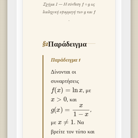
f
∘
g
Σχήμα 1 — Η σύνθεση
ως
g
f
διαδοχική εφαρμογή των
και
.
Παράδειγμα
§2
Παράδειγμα 1
Δίνονται οι
συναρτήσεις
f
(
x
)
=
ln
x
, με
x
>
0
, και
g
(
x
)
=
x
1
−
x
,
x
≠
1
με
. Να
βρείτε τον τύπο και