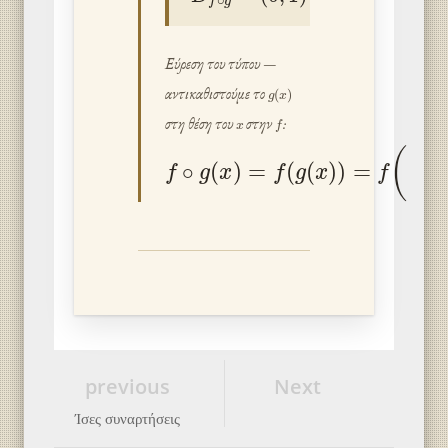
Εύρεση του τύπου —
g
(
x
)
αντικαθιστούμε το
x
f
στη θέση του
στην
:
f
∘
g
(
x
)
=
f
(
g
(
x
)
)
=
f
(
x
1
−
x
)
=
ln
(
x
previous
Next
Ίσες συναρτήσεις