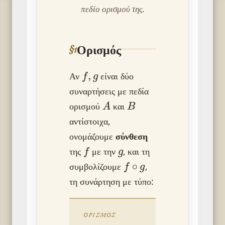
πεδίο ορισμού της.
Ορισμός
§1
f
,
g
Αν
είναι δύο
συναρτήσεις με πεδία
A
B
ορισμού
και
αντίστοιχα,
ονομάζουμε
σύνθεση
f
g
της
με την
, και τη
f
∘
g
συμβολίζουμε
,
τη συνάρτηση με τύπο:
ΟΡΙΣΜΌΣ
(
f
∘
g
)
(
x
)
=
f
(
g
(
x
)
)