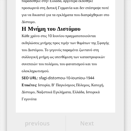
παραδόθηκε στην Ελλάδα, αργότερα εκδόθηκε
προσωρινά στη Δυτική Γερμανία και δεν επέστρεψε ποτέ
για να δικαστεί για τα εγκλήματα που διαπράχθηκαν στο
Δίστομο.
Η Μνήμη του Διστόμου
Κάθε χρόνο στις 10 Ιουνίου πραγματοποιούνται
εκδηλώσεις μνήμης προς τιμήν των θυμάτων της Σφαγής
του Διστόμου. Το γεγονός παραμένει ζωντανό στη
συλλογική μνήμη ως υπενθύμιση των καταστροφικών
συνεπειών του πολέμου, του φανατισμού και του
ολοκληρωτισμού.
SEO URL:
sfagi-distomou-10-iouniou-1944
Ετικέτες:
Ιστορία, Β' Παγκόσμιος Πόλεμος, Κατοχή,
Δίστομο, Ναζιστικά Εγκλήματα, Ελλάδα, Ιστορικά
Γεγονότα
previous
Next