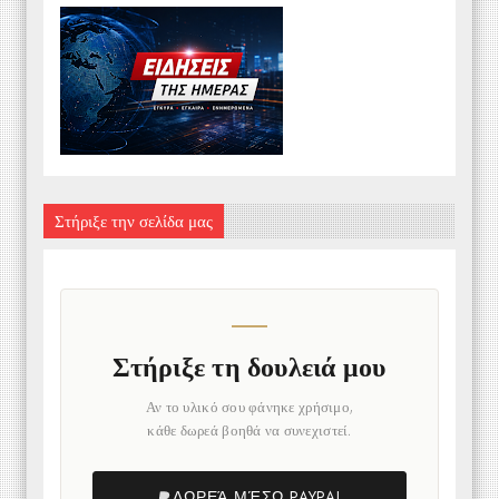
Στήριξε την σελίδα μας
Στήριξε τη δουλειά μου
Αν το υλικό σου φάνηκε χρήσιμο,
κάθε δωρεά βοηθά να συνεχιστεί.
ΔΩΡΕΆ ΜΈΣΩ PAYPAL