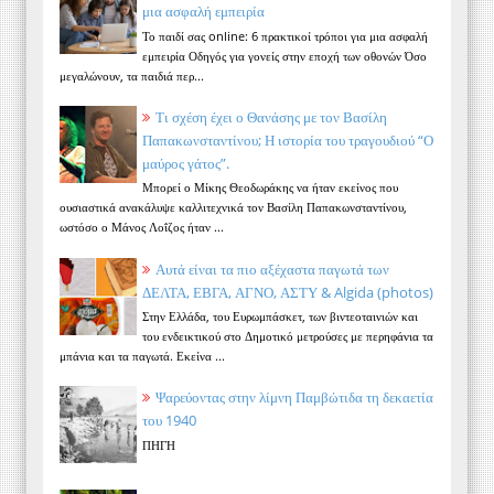
μια ασφαλή εμπειρία
Το παιδί σας online: 6 πρακτικοί τρόποι για μια ασφαλή
εμπειρία Οδηγός για γονείς στην εποχή των οθονών Όσο
μεγαλώνουν, τα παιδιά περ...
Τι σχέση έχει ο Θανάσης με τον Βασίλη
Παπακωνσταντίνου; Η ιστορία του τραγουδιού “Ο
μαύρος γάτος”.
Μπορεί ο Μίκης Θεοδωράκης να ήταν εκείνος που
ουσιαστικά ανακάλυψε καλλιτεχνικά τον Βασίλη Παπακωνσταντίνου,
ωστόσο ο Μάνος Λοΐζος ήταν ...
Αυτά είναι τα πιο αξέχαστα παγωτά των
ΔΕΛΤΑ, ΕΒΓΑ, ΑΓΝΟ, ΑΣΤΥ & Algida (photos)
Στην Ελλάδα, του Ευρωμπάσκετ, των βιντεοταινιών και
του ενδεικτικού στο Δημοτικό μετρούσες με περηφάνια τα
μπάνια και τα παγωτά. Εκείνα ...
Ψαρεύοντας στην λίμνη Παμβώτιδα τη δεκαετία
του 1940
ΠΗΓΗ