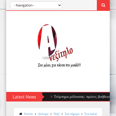
Latest News
Τσίμπημα μέδουσας: πρώτες βοήθειες, τι να αποφύ
Home
Δίστομο
Ναζί
Σαν σήμερα
Στα παλιά