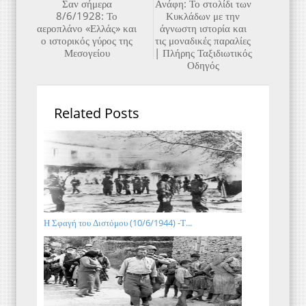
Σαν σήμερα
Ανάφη: Το στολίδι των
8/6/1928: Το
Κυκλάδων με την
αεροπλάνο «Ελλάς» και
άγνωστη ιστορία και
ο ιστορικός γύρος της
τις μοναδικές παραλίες
Μεσογείου
| Πλήρης Ταξιδιωτικός
Οδηγός
Related Posts
Η Σφαγή του Διστόμου (10/6/1944) -Τ...