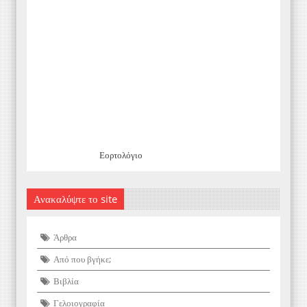
Εορτολόγιο
Ανακαλύψτε το site
Άρθρα
Από που βγήκε;
Βιβλία
Γελοιογραφία