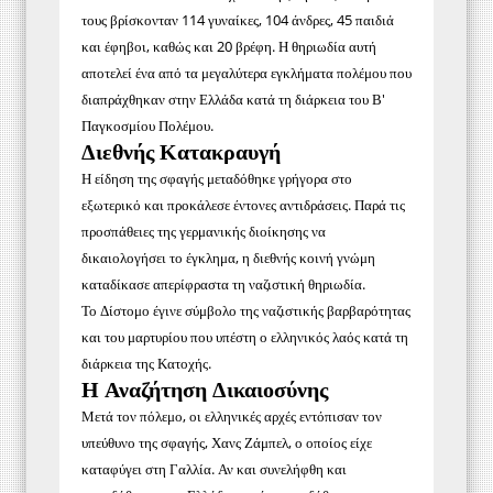
τους βρίσκονταν 114 γυναίκες, 104 άνδρες, 45 παιδιά
και έφηβοι, καθώς και 20 βρέφη. Η θηριωδία αυτή
αποτελεί ένα από τα μεγαλύτερα εγκλήματα πολέμου που
διαπράχθηκαν στην Ελλάδα κατά τη διάρκεια του Β'
Παγκοσμίου Πολέμου.
Διεθνής Κατακραυγή
Η είδηση της σφαγής μεταδόθηκε γρήγορα στο
εξωτερικό και προκάλεσε έντονες αντιδράσεις. Παρά τις
προσπάθειες της γερμανικής διοίκησης να
δικαιολογήσει το έγκλημα, η διεθνής κοινή γνώμη
καταδίκασε απερίφραστα τη ναζιστική θηριωδία.
Το Δίστομο έγινε σύμβολο της ναζιστικής βαρβαρότητας
και του μαρτυρίου που υπέστη ο ελληνικός λαός κατά τη
διάρκεια της Κατοχής.
Η Αναζήτηση Δικαιοσύνης
Μετά τον πόλεμο, οι ελληνικές αρχές εντόπισαν τον
υπεύθυνο της σφαγής, Χανς Ζάμπελ, ο οποίος είχε
καταφύγει στη Γαλλία. Αν και συνελήφθη και