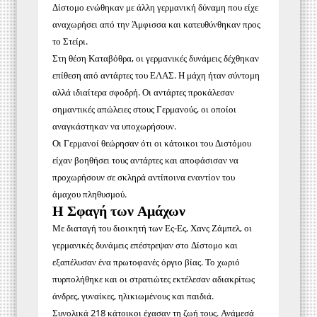
Δίστομο ενώθηκαν με άλλη γερμανική δύναμη που είχε
αναχωρήσει από την Άμφισσα και κατευθύνθηκαν προς
το Στείρι.
Στη θέση Καταβόθρα, οι γερμανικές δυνάμεις δέχθηκαν
επίθεση από αντάρτες του ΕΛΑΣ. Η μάχη ήταν σύντομη
αλλά ιδιαίτερα σφοδρή. Οι αντάρτες προκάλεσαν
σημαντικές απώλειες στους Γερμανούς, οι οποίοι
αναγκάστηκαν να υποχωρήσουν.
Οι Γερμανοί θεώρησαν ότι οι κάτοικοι του Διστόμου
είχαν βοηθήσει τους αντάρτες και αποφάσισαν να
προχωρήσουν σε σκληρά αντίποινα εναντίον του
άμαχου πληθυσμού.
Η Σφαγή των Αμάχων
Με διαταγή του διοικητή των Ες-Ες, Χανς Ζάμπελ, οι
γερμανικές δυνάμεις επέστρεψαν στο Δίστομο και
εξαπέλυσαν ένα πρωτοφανές όργιο βίας. Το χωριό
πυρπολήθηκε και οι στρατιώτες εκτέλεσαν αδιακρίτως
άνδρες, γυναίκες, ηλικιωμένους και παιδιά.
Συνολικά 218 κάτοικοι έχασαν τη ζωή τους. Ανάμεσά