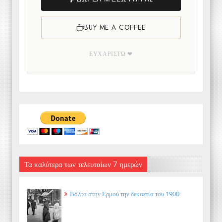
BUY ME A COFFEE
ΕΥΧΑΡΙΣΤΏ ❤
Τα καλύτερα των τελευταίων 7 ημερών
Βόλτα στην Ερμού την δεκαετία του 1900