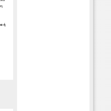
ση
μα ή
ν
5