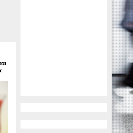
ται
α