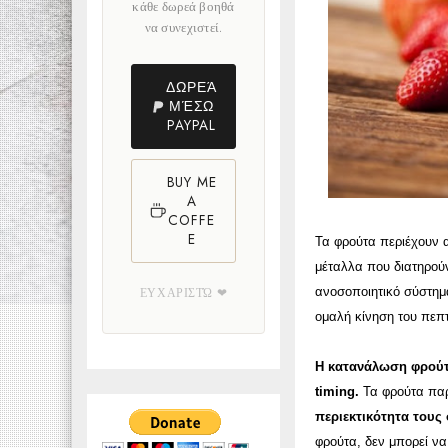
κάθε δωρεά βοηθά
να συνεχιστεί.
ΔΩΡΕΆ
ΜΈΣΩ
PAYPAL
BUY ME
A
COFFE
E
Τα φρούτα περιέχουν α
μέταλλα που διατηρούν
ανοσοποιητικό σύστημα
ΕΥΧΑΡΙΣΤΏ ❤
ομαλή κίνηση του πεπ
Η κατανάλωση φρούτω
timing.
Τα φρούτα παρ
περιεκτικότητα τους
φρούτα, δεν μπορεί να