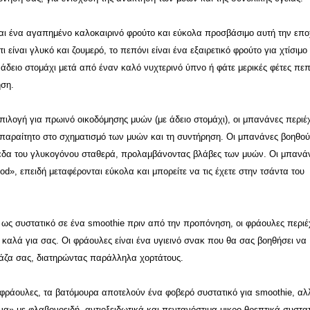
αι ένα αγαπημένο καλοκαιρινό φρούτο και εύκολα προσβάσιμο αυτή την επ
τι είναι γλυκό και ζουμερό, το πεπόνι είναι ένα εξαιρετικό φρούτο για χτίσιμο
άδειο στομάχι μετά από έναν καλό νυχτερινό ύπνο ή φάτε μερικές φέτες πεπ
ηση.
ιλογή για πρωινό οικοδόμησης μυών (με άδειο στομάχι), οι μπανάνες περιέ
 απαραίτητο στο σχηματισμό των μυών και τη συντήρηση. Οι μπανάνες βοηθού
εδα του γλυκογόνου σταθερά, προλαμβάνοντας βλάβες των μυών. Οι μπανά
food», επειδή μεταφέρονται εύκολα και μπορείτε να τις έχετε στην τσάντα του
ως συστατικό σε ένα smoothie πριν από την προπόνηση, οι φράουλες περι
 καλά για σας. Οι φράουλες είναι ένα υγιεινό σνακ που θα σας βοηθήσει να
μάζα σας, διατηρώντας παράλληλα χορτάτους.
φράουλες, τα βατόμουρα αποτελούν ένα φοβερό συστατικό για smoothie, αλ
να» με φλαβονοειδή, αντιοξειδωτικά και πεντανόστιμα μικρο-θρεπτικά συστα