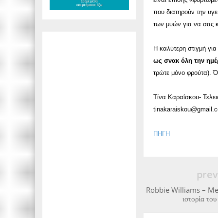
που διατηρούν την υγ
των μυών για να σας 
Η καλύτερη στιγμή για
ως σνακ όλη την ημέ
τρώτε μόνο φρούτα). Ό
Τίνα Καραΐσκου- Τελει
tinakaraiskou@gmail.co
ΠΗΓΗ
prev
Robbie Williams – M
ιστορία του