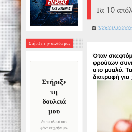
Τα 10 απόλ
7/29/2015 10:20:00 
Στήριξε την σελίδα μας
Όταν σκεφτόμ
φρούτων συνή
στο μυαλό. Τα
διατροφή για 
Στήριξε
τη
δουλειά
μου
Αν το υλικό σου
φάνηκε χρήσιμο,