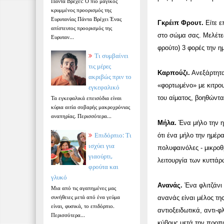
Πάντα Βρέχει: Ο πιο μαγικός
κρυμμένος προορισμός της
Ευρυτανίας Πάντα Βρέχει Ένας
Γκρέιπ Φρουτ.
Είτε ε
απίστευτος προορισμός της
στο σώμα σας. Μελέτε
Ευρυταν...
φρούτο) 3 φορές την 
Τι συμβαίνει
τις μέρες
Καρπούζι.
Ανεξάρτητα 
ακριβώς πριν το
«φορτωμένο» με κιτρου
εγκεφαλικό
του αίματος, βοηθώντα
Τα εγκεφαλικά επεισόδια είναι
κύρια αιτία σοβαρής μακροχρόνιας
αναπηρίας. Περισσότερα...
Μήλα.
Ένα μήλο την ημ
Επιδόρπιο: Τι
ότι ένα μήλο την ημέρ
ισχύει για
πολυφαινόλες - μικροθ
γιαούρτι,
λειτουργία των κυττά
φρούτα και
γλυκό
Ανανάς.
Ένα φλιτζάνι 
Μια από τις αγαπημένες μας
συνήθειες μετά από ένα γεύμα
ανανάς είναι μέλος της
είναι, φυσικά, το επιδόρπιο.
αντιοξειδωτικά, αντι-φ
Περισσότερα...
κύβους μετά την προπό