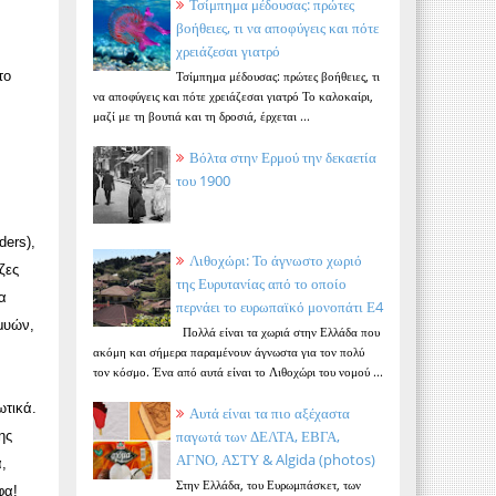
Τσίμπημα μέδουσας: πρώτες
βοήθειες, τι να αποφύγεις και πότε
χρειάζεσαι γιατρό
το
Τσίμπημα μέδουσας: πρώτες βοήθειες, τι
να αποφύγεις και πότε χρειάζεσαι γιατρό Το καλοκαίρι,
μαζί με τη βουτιά και τη δροσιά, έρχεται ...
Βόλτα στην Ερμού την δεκαετία
ν
του 1900
ders),
Λιθοχώρι: Το άγνωστο χωριό
ζες
της Ευρυτανίας από το οποίο
να
περνάει το ευρωπαϊκό μονοπάτι Ε4
 μυών,
Πολλά είναι τα χωριά στην Ελλάδα που
ακόμη και σήμερα παραμένουν άγνωστα για τον πολύ
τον κόσμο. Ένα από αυτά είναι το Λιθοχώρι του νομού ...
ωτικά.
Αυτά είναι τα πιο αξέχαστα
παγωτά των ΔΕΛΤΑ, ΕΒΓΑ,
ης
ΑΓΝΟ, ΑΣΤΥ & Algida (photos)
,
Στην Ελλάδα, του Ευρωμπάσκετ, των
φα!