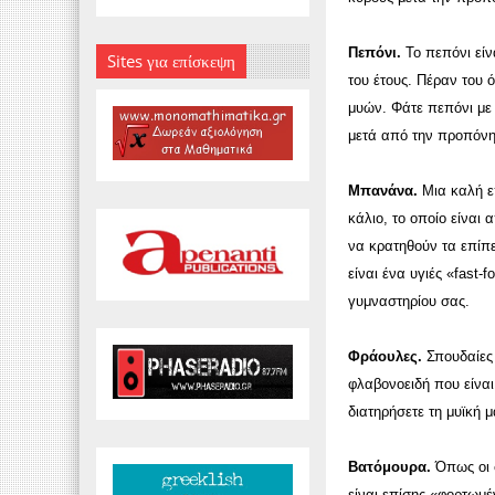
Πεπόνι.
Το πεπόνι είν
Sites για επίσκεψη
του έτους. Πέραν του ό
μυών. Φάτε πεπόνι με 
μετά από την προπόν
Μπανάνα.
Μια καλή επ
κάλιο, το οποίο είναι
να κρατηθούν τα επίπ
είναι ένα υγιές «fast-
γυμναστηρίου σας.
Φράουλες.
Σπουδαίες 
φλαβονοειδή που είναι
διατηρήσετε τη μυϊκή 
Βατόμουρα.
Όπως οι 
είναι επίσης «φορτωμέ