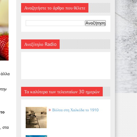
Αναζητήστε το άρθρο που θέλετε
Ανεξίτηλο Radio
ι άλλα
στην
Τα καλύτερα των τελευταίων 30 ημερών
Βόλτα στη Χαλκίδα το 1910
 το
, στα