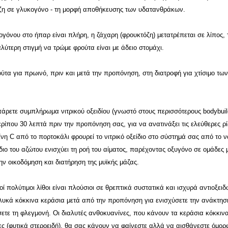
όζη σε γλυκογόνο - τη μορφή αποθήκευσης των υδατανθράκων.
γόνου στο ήπαρ είναι πλήρη, η ζάχαρη (φρουκτόζη) μετατρέπεται σε λίπος, 
αλύτερη στιγμή να τρώμε φρούτα είναι με άδειο στομάχι.
ύτα για πρωινό, πριν και μετά την προπόνηση, στη διατροφή για χτίσιμο τω
πάρετε συμπλήρωμα νιτρικού οξειδίου (γνωστό στους περισσότερους bodybuil
ρίπου 30 λεπτά πριν την προπόνηση σας, για να ανατινάξει τις ελεύθερες ρί
αμίνη C από το πορτοκάλι φρουρεί το νιτρικό οξείδιο στο σύστημά σας από το 
ίδιο του αζώτου ενισχύει τη ροή του αίματος, παρέχοντας οξυγόνο σε ομάδες
ην οικοδόμηση και διατήρηση της μυϊκής μάζας.
οί πολύτιμοι λίθοι είναι πλούσιοι σε θρεπτικά συστατικά και ισχυρά αντιοξειδ
γλυκά κόκκινα κεράσια μετά από την προπόνηση για ενισχύσετε την ανάκτησ
ετε τη φλεγμονή. Οι διαλυτές ανθοκυανίνες, που κάνουν τα κεράσια κόκκινα
λες (φυτικά στεροειδή), θα σας κάνουν να φαίνεστε αλλά να αισθάνεστε όμορ