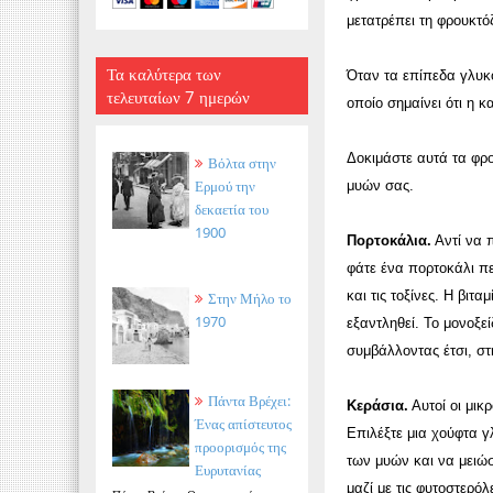
μετατρέπει τη φρουκτ
Τα καλύτερα των
Όταν τα επίπεδα γλυκο
τελευταίων 7 ημερών
οποίο σημαίνει ότι η κ
Δοκιμάστε αυτά τα φρο
Βόλτα στην
Ερμού την
μυών σας.
δεκαετία του
1900
Πορτοκάλια.
Αντί να 
φάτε ένα πορτοκάλι πε
και τις τοξίνες. Η βιτ
Στην Μήλο το
1970
εξαντληθεί. Το μονοξε
συμβάλλοντας έτσι, στ
Πάντα Βρέχει:
Κεράσια.
Αυτοί οι μικρ
Ένας απίστευτος
Επιλέξτε μια χούφτα 
προορισμός της
των μυών και να μειώσ
Ευρυτανίας
μαζί με τις φυτοστερό