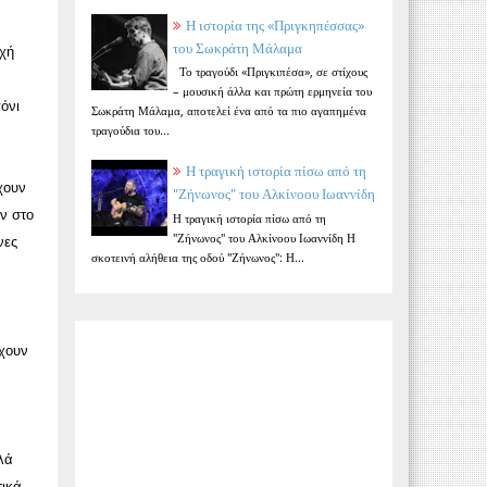
Η ιστορία της «Πριγκηπέσσας»
του Σωκράτη Μάλαμα
οχή
Το τραγούδι «Πριγκιπέσα», σε στίχους
– μουσική άλλα και πρώτη ερμηνεία του
όνι
Σωκράτη Μάλαμα, αποτελεί ένα από τα πιο αγαπημένα
τραγούδια του...
Η τραγική ιστορία πίσω από τη
χουν
"Ζήνωνος" του Αλκίνοου Ιωαννίδη
ν στο
Η τραγική ιστορία πίσω από τη
"Ζήνωνος" του Αλκίνοου Ιωαννίδη Η
νες
σκοτεινή αλήθεια της οδού "Ζήνωνος": Η...
έχουν
λά
τικά