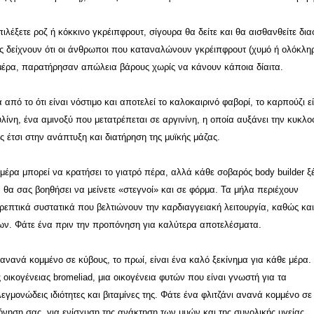
πιλέξετε ροζ ή κόκκινο γκρέιπφρουτ, σίγουρα θα δείτε και θα αισθανθείτε δι
ς δείχνουν ότι οι άνθρωποι που καταναλώνουν γκρέιπφρουτ (χυμό ή ολόκλη
ημέρα, παρατήρησαν απώλεια βάρους χωρίς να κάνουν κάποια δίαιτα.
από το ότι είναι νόστιμο και αποτελεί το καλοκαιρινό φαβορί, το καρπούζι ε
λίνη, ένα αμινοξύ που μετατρέπεται σε αργινίνη, η οποία αυξάνει την κυκλο
ς έτσι στην ανάπτυξη και διατήρηση της μυϊκής μάζας.
έρα μπορεί να κρατήσει το γιατρό πέρα, αλλά κάθε σοβαρός body builder ξέ
α θα σας βοηθήσει να μείνετε «στεγνοί» και σε φόρμα. Τα μήλα περιέχουν
ρεπτικά συστατικά που βελτιώνουν την καρδιαγγειακή λειτουργία, καθώς και
ρων. Φάτε ένα πριν την προπόνηση για καλύτερα αποτελέσματα.
ανανά κομμένο σε κύβους, το πρωί, είναι ένα καλό ξεκίνημα για κάθε μέρα.
 οικογένειας bromeliad, μια οικογένεια φυτών που είναι γνωστή για τα
λεγμονώδεις ιδιότητες και βιταμίνες της. Φάτε ένα φλιτζάνι ανανά κομμένο σε
νηση σας, για ενίσχυση της ανάκτηση των μυών και της συνολικής υγείας.