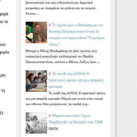
βιντεοταινιών και του ενδεικτικού στο Δημοτικό
μετρούσες με περηφάνια τα μπάνια και τα παγωτά.
Εκείνα ...
αφορά
ρο το
Τι σχέση έχει ο Θανάσης με τον
Βασίλη Παπακωνσταντίνου; Η
ιστορία του τραγουδιού “Ο μαύρος
γάτος”.
ίναι
Μπορεί ο Μίκης Θεοδωράκης να ήταν εκείνος που
φορία
ουσιαστικά ανακάλυψε καλλιτεχνικά τον Βασίλη
Παπακωνσταντίνου, ωστόσο ο Μάνος Λοΐζος ήταν ...
Το παιδί σας online: 6
ρει
πρακτικοί τρόποι για μια ασφαλή
εμπειρία
 τη
Το παιδί σας online: 6 πρακτικοί τρόποι
για μια ασφαλή εμπειρία Οδηγός για γονείς στην εποχή
των οθονών Όσο μεγαλώνουν, τα παιδιά περ...
 Ο
Ψαρεύοντας στην λίμνη
Παμβώτιδα τη δεκαετία του 1940
ΠΗΓΗ