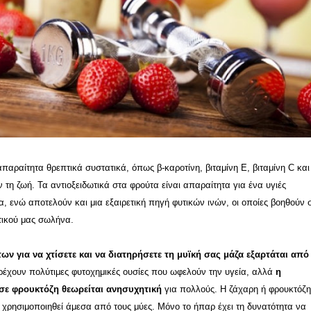
παραίτητα θρεπτικά συστατικά, όπως β-καροτίνη, βιταμίνη Ε, βιταμίνη C κα
 τη ζωή. Τα αντιοξειδωτικά στα φρούτα είναι απαραίτητα για ένα υγιές
, ενώ αποτελούν και μια εξαιρετική πηγή φυτικών ινών, οι οποίες βοηθούν 
τικού μας σωλήνα.
ν για να χτίσετε και να διατηρήσετε τη μυϊκή σας μάζα εξαρτάται από
έχουν πολύτιμες φυτοχημικές ουσίες που ωφελούν την υγεία, αλλά
η
 σε φρουκτόζη θεωρείται ανησυχητική
για πολλούς. Η ζάχαρη ή φρουκτόζη
 χρησιμοποιηθεί άμεσα από τους μύες. Μόνο το ήπαρ έχει τη δυνατότητα να