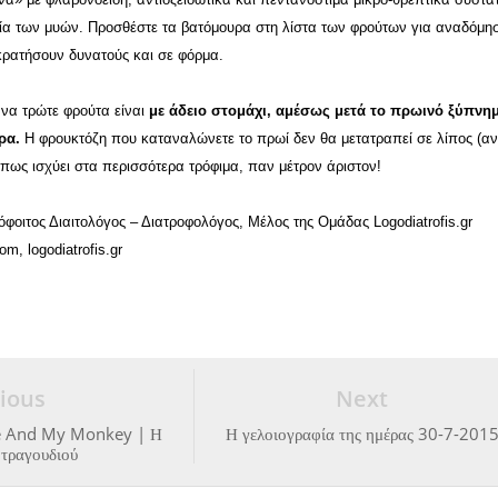
εία των μυών. Προσθέστε τα βατόμουρα στη λίστα των φρούτων για αναδόμη
κρατήσουν δυνατούς και σε φόρμα.
 να τρώτε φρούτα είναι
με άδειο στομάχι, αμέσως μετά το πρωινό ξύπνη
ρα.
Η φρουκτόζη που καταναλώνετε το πρωί δεν θα μετατραπεί σε λίπος (α
πως ισχύει στα περισσότερα τρόφιμα, παν μέτρον άριστον!
όφοιτος Διαιτολόγος – Διατροφολόγος, Μέλος της Ομάδας Logodiatrofis.gr
m, logodiatrofis.gr
ious
Next
e And My Monkey | Η
Η γελοιογραφία της ημέρας 30-7-201
 τραγουδιού