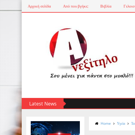
Αρχική σελίδα
Από που βγήκε;
Βιβλία
Γελοιο
Latest News
Home
Υγεία
Τα