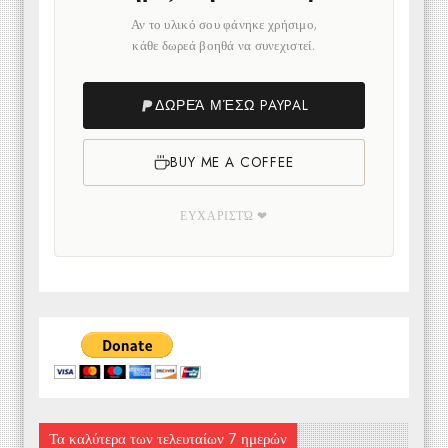
Αν το υλικό σου φάνηκε χρήσιμο,
κάθε δωρεά βοηθά να συνεχιστεί.
ΔΩΡΕΆ ΜΈΣΩ PAYPAL
BUY ME A COFFEE
ΕΥΧΑΡΙΣΤΏ ❤
Τα καλύτερα των τελευταίων 7 ημερών