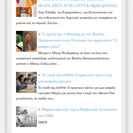
ΔΕΛΤΑ, ΕΒΓΑ, ΑΓΝΟ, ΑΣΤΥ & Algida (photos)
Στην Ελλάδα, του Ευρωμπάσκετ, των βιντεοταινιών και
του ενδεικτικού στο Δημοτικό μετρούσες με περηφάνια τα
μπάνια και τα παγωτά. Εκείνα ...
Τι σχέση έχει ο Θανάσης με τον Βασίλη
Παπακωνσταντίνου; Η ιστορία του τραγουδιού “Ο
μαύρος γάτος”.
Μπορεί ο Μίκης Θεοδωράκης να ήταν εκείνος που
ουσιαστικά ανακάλυψε καλλιτεχνικά τον Βασίλη Παπακωνσταντίνου,
ωστόσο ο Μάνος Λοΐζος ήταν ...
Το παιδί σας online: 6 πρακτικοί τρόποι για
μια ασφαλή εμπειρία
Το παιδί σας online: 6 πρακτικοί τρόποι για μια ασφαλή
εμπειρία Οδηγός για γονείς στην εποχή των οθονών Όσο
μεγαλώνουν, τα παιδιά περ...
Ψαρεύοντας στην λίμνη Παμβώτιδα τη δεκαετία
του 1940
ΠΗΓΗ