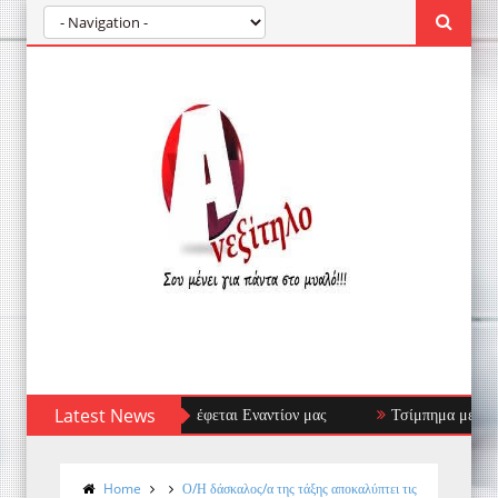
 το Ανοσοποιητικό Στρέφεται Εναντίον μας
Latest News
Τσίμπημα μέδουσας: πρ
Home
Ο/Η δάσκαλος/α της τάξης αποκαλύπτει τις