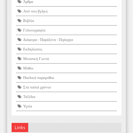
Άρθρα
Από που βγήκε;
Βιβλία
Γελοιογραφία
Διάφορα - Παράξενα - Περίεργα
Εκδηλώσεις
Μουσική Γωνιά
Μύθοι
Παιδικά παραμύθια
Στα παλιά χρόνια
Ταξίδια
Υγεία
Links