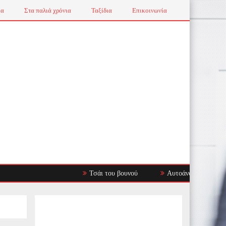
ια
Στα παλιά χρόνια
Ταξίδια
Επικοινωνία
Τσάι του βουνού
Αυτοάνοσα Νοσήματα: Όταν 