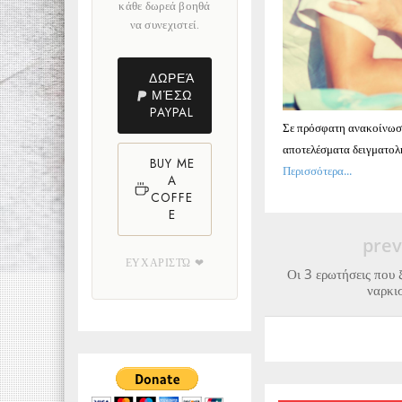
κάθε δωρεά βοηθά
να συνεχιστεί.
ΔΩΡΕΆ
ΜΈΣΩ
PAYPAL
Σε πρόσφατη ανακοίνωσ
αποτελέσματα δειγματο
BUY ME
Περισσότερα...
A
COFFE
E
prev
ΕΥΧΑΡΙΣΤΏ ❤
Οι 3 ερωτήσεις που 
ναρκι