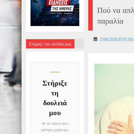
Πού να απλ
παραλία
7/04/2026 07:01:00 
Στήριξε την σελίδα μας
Στήριξε
τη
δουλειά
μου
Αν το υλικό σου
φάνηκε χρήσιμο,