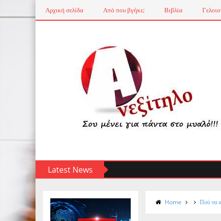
Αρχική σελίδα
Από που βγήκε;
Βιβλία
Γελοιο
Latest News
Home
Πού να α