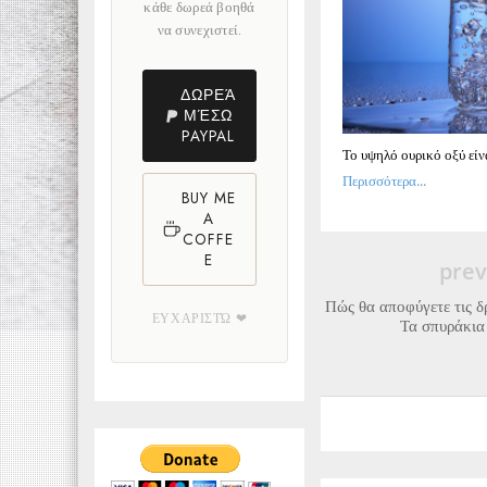
κάθε δωρεά βοηθά
να συνεχιστεί.
ΔΩΡΕΆ
ΜΈΣΩ
PAYPAL
Το υψηλό ουρικό οξύ είν
Περισσότερα...
BUY ME
A
COFFE
E
prev
Πώς θα αποφύγετε τις δ
ΕΥΧΑΡΙΣΤΏ ❤
Τα σπυράκια