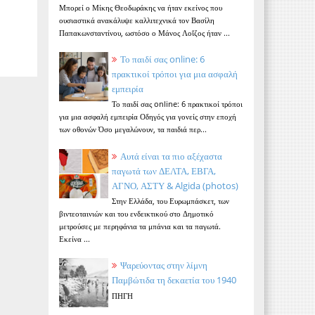
Μπορεί ο Μίκης Θεοδωράκης να ήταν εκείνος που
ουσιαστικά ανακάλυψε καλλιτεχνικά τον Βασίλη
Παπακωνσταντίνου, ωστόσο ο Μάνος Λοΐζος ήταν ...
Το παιδί σας online: 6
πρακτικοί τρόποι για μια ασφαλή
εμπειρία
Το παιδί σας online: 6 πρακτικοί τρόποι
για μια ασφαλή εμπειρία Οδηγός για γονείς στην εποχή
των οθονών Όσο μεγαλώνουν, τα παιδιά περ...
Αυτά είναι τα πιο αξέχαστα
παγωτά των ΔΕΛΤΑ, ΕΒΓΑ,
ΑΓΝΟ, ΑΣΤΥ & Algida (photos)
Στην Ελλάδα, του Ευρωμπάσκετ, των
βιντεοταινιών και του ενδεικτικού στο Δημοτικό
μετρούσες με περηφάνια τα μπάνια και τα παγωτά.
Εκείνα ...
Ψαρεύοντας στην λίμνη
Παμβώτιδα τη δεκαετία του 1940
ΠΗΓΗ