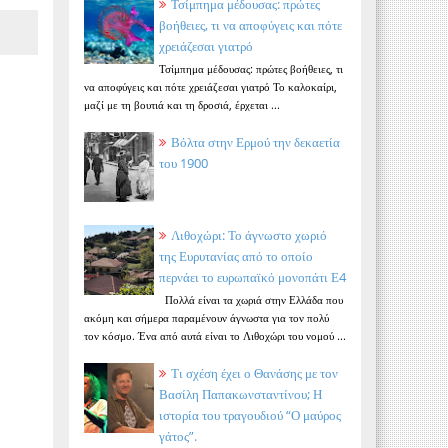
Τσίμπημα μέδουσας: πρώτες
βοήθειες, τι να αποφύγεις και πότε
χρειάζεσαι γιατρό
Τσίμπημα μέδουσας: πρώτες βοήθειες, τι
να αποφύγεις και πότε χρειάζεσαι γιατρό Το καλοκαίρι,
μαζί με τη βουτιά και τη δροσιά, έρχεται ...
Βόλτα στην Ερμού την δεκαετία
του 1900
Λιθοχώρι: Το άγνωστο χωριό
της Ευρυτανίας από το οποίο
περνάει το ευρωπαϊκό μονοπάτι Ε4
Πολλά είναι τα χωριά στην Ελλάδα που
ακόμη και σήμερα παραμένουν άγνωστα για τον πολύ
τον κόσμο. Ένα από αυτά είναι το Λιθοχώρι του νομού ...
Τι σχέση έχει ο Θανάσης με τον
Βασίλη Παπακωνσταντίνου; Η
ιστορία του τραγουδιού “Ο μαύρος
γάτος”.