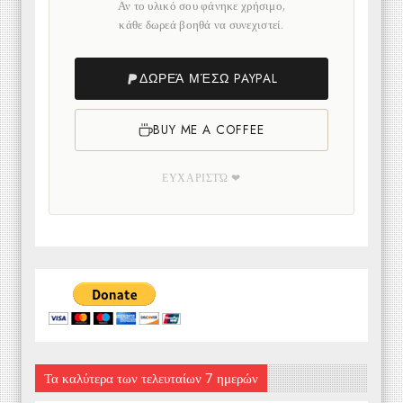
Αν το υλικό σου φάνηκε χρήσιμο,
κάθε δωρεά βοηθά να συνεχιστεί.
ΔΩΡΕΆ ΜΈΣΩ PAYPAL
BUY ME A COFFEE
ΕΥΧΑΡΙΣΤΏ ❤
Τα καλύτερα των τελευταίων 7 ημερών