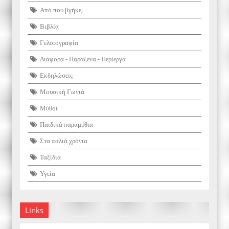
Από που βγήκε;
Βιβλία
Γελοιογραφία
Διάφορα - Παράξενα - Περίεργα
Εκδηλώσεις
Μουσική Γωνιά
Μύθοι
Παιδικά παραμύθια
Στα παλιά χρόνια
Ταξίδια
Υγεία
Links