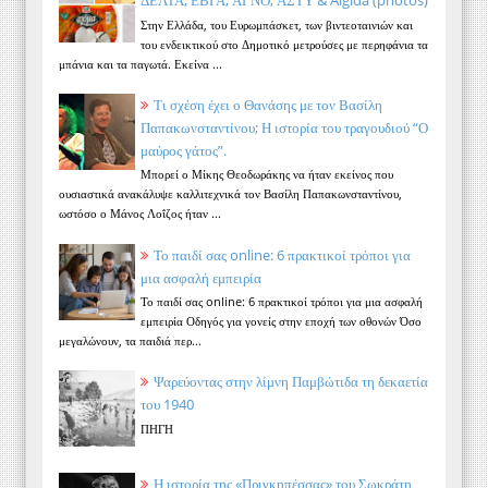
ΔΕΛΤΑ, ΕΒΓΑ, ΑΓΝΟ, ΑΣΤΥ & Algida (photos)
Στην Ελλάδα, του Ευρωμπάσκετ, των βιντεοταινιών και
του ενδεικτικού στο Δημοτικό μετρούσες με περηφάνια τα
μπάνια και τα παγωτά. Εκείνα ...
Τι σχέση έχει ο Θανάσης με τον Βασίλη
Παπακωνσταντίνου; Η ιστορία του τραγουδιού “Ο
μαύρος γάτος”.
Μπορεί ο Μίκης Θεοδωράκης να ήταν εκείνος που
ουσιαστικά ανακάλυψε καλλιτεχνικά τον Βασίλη Παπακωνσταντίνου,
ωστόσο ο Μάνος Λοΐζος ήταν ...
Το παιδί σας online: 6 πρακτικοί τρόποι για
μια ασφαλή εμπειρία
Το παιδί σας online: 6 πρακτικοί τρόποι για μια ασφαλή
εμπειρία Οδηγός για γονείς στην εποχή των οθονών Όσο
μεγαλώνουν, τα παιδιά περ...
Ψαρεύοντας στην λίμνη Παμβώτιδα τη δεκαετία
του 1940
ΠΗΓΗ
Η ιστορία της «Πριγκηπέσσας» του Σωκράτη