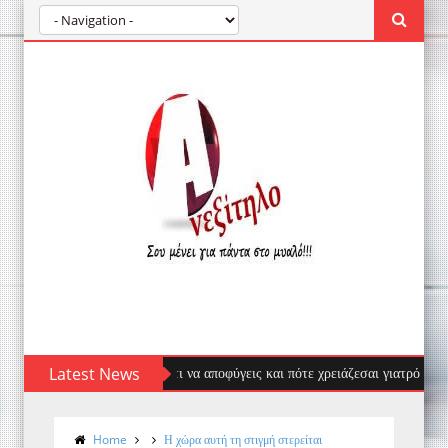
υσας: πρώτες βοήθειες, τι να αποφύγεις και πότε χρειάζεσαι γιατρό
Latest News
Home
Η χώρα αυτή τη στιγμή στερείται