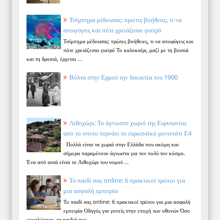
Τσίμπημα μέδουσας: πρώτες βοήθειες, τι να
αποφύγεις και πότε χρειάζεσαι γιατρό
Τσίμπημα μέδουσας: πρώτες βοήθειες, τι να αποφύγεις και
πότε χρειάζεσαι γιατρό Το καλοκαίρι, μαζί με τη βουτιά
και τη δροσιά, έρχεται ...
Βόλτα στην Ερμού την δεκαετία του 1900
Λιθοχώρι: Το άγνωστο χωριό της Ευρυτανίας
από το οποίο περνάει το ευρωπαϊκό μονοπάτι Ε4
Πολλά είναι τα χωριά στην Ελλάδα που ακόμη και
σήμερα παραμένουν άγνωστα για τον πολύ τον κόσμο.
Ένα από αυτά είναι το Λιθοχώρι του νομού ...
Το παιδί σας online: 6 πρακτικοί τρόποι για
μια ασφαλή εμπειρία
Το παιδί σας online: 6 πρακτικοί τρόποι για μια ασφαλή
εμπειρία Οδηγός για γονείς στην εποχή των οθονών Όσο
μεγαλώνουν, τα παιδιά περ...