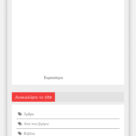
Εορτολόγιο
Ανακαλύψτε το site
Άρθρα
Από που βγήκε;
Βιβλία