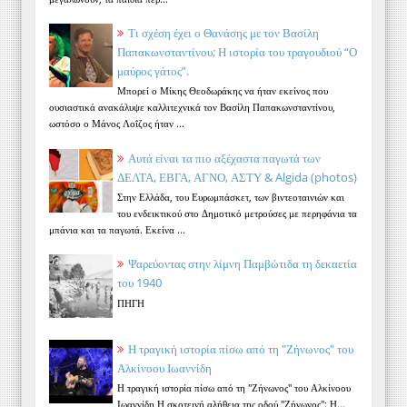
Τι σχέση έχει ο Θανάσης με τον Βασίλη
Παπακωνσταντίνου; Η ιστορία του τραγουδιού “Ο
μαύρος γάτος”.
Μπορεί ο Μίκης Θεοδωράκης να ήταν εκείνος που
ουσιαστικά ανακάλυψε καλλιτεχνικά τον Βασίλη Παπακωνσταντίνου,
ωστόσο ο Μάνος Λοΐζος ήταν ...
Αυτά είναι τα πιο αξέχαστα παγωτά των
ΔΕΛΤΑ, ΕΒΓΑ, ΑΓΝΟ, ΑΣΤΥ & Algida (photos)
Στην Ελλάδα, του Ευρωμπάσκετ, των βιντεοταινιών και
του ενδεικτικού στο Δημοτικό μετρούσες με περηφάνια τα
μπάνια και τα παγωτά. Εκείνα ...
Ψαρεύοντας στην λίμνη Παμβώτιδα τη δεκαετία
του 1940
ΠΗΓΗ
Η τραγική ιστορία πίσω από τη "Ζήνωνος" του
Αλκίνοου Ιωαννίδη
Η τραγική ιστορία πίσω από τη "Ζήνωνος" του Αλκίνοου
Ιωαννίδη Η σκοτεινή αλήθεια της οδού "Ζήνωνος": Η...