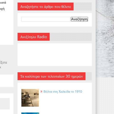
 κατά
Αναζητήστε το άρθρο που θέλετε
ψυχή
Ανεξίτηλο Radio
έξετε
κ
Τα καλύτερα των τελευταίων 30 ημερών
Βόλτα στη Χαλκίδα το 1910