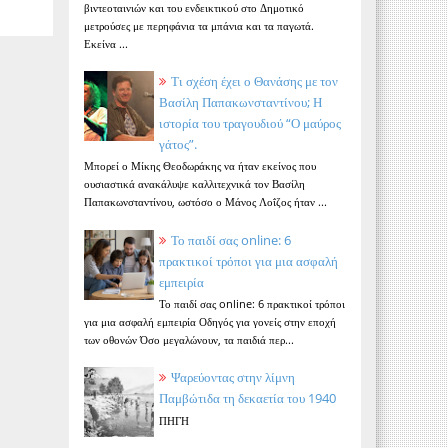
βιντεοταινιών και του ενδεικτικού στο Δημοτικό
μετρούσες με περηφάνια τα μπάνια και τα παγωτά.
Εκείνα ...
Τι σχέση έχει ο Θανάσης με τον
Βασίλη Παπακωνσταντίνου; Η
ιστορία του τραγουδιού “Ο μαύρος
γάτος”.
Μπορεί ο Μίκης Θεοδωράκης να ήταν εκείνος που
ουσιαστικά ανακάλυψε καλλιτεχνικά τον Βασίλη
Παπακωνσταντίνου, ωστόσο ο Μάνος Λοΐζος ήταν ...
Το παιδί σας online: 6
πρακτικοί τρόποι για μια ασφαλή
εμπειρία
Το παιδί σας online: 6 πρακτικοί τρόποι
για μια ασφαλή εμπειρία Οδηγός για γονείς στην εποχή
των οθονών Όσο μεγαλώνουν, τα παιδιά περ...
Ψαρεύοντας στην λίμνη
Παμβώτιδα τη δεκαετία του 1940
ΠΗΓΗ