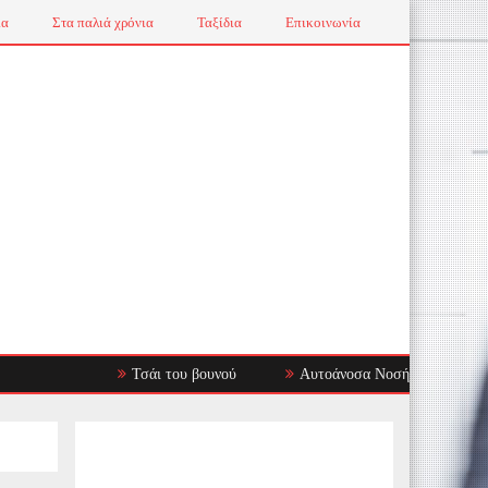
ια
Στα παλιά χρόνια
Ταξίδια
Επικοινωνία
Τσάι του βουνού
Αυτοάνοσα Νοσήματα: Όταν το Ανοσοπ