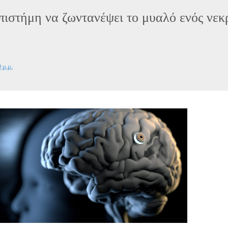
πιστήμη να ζωντανέψει το μυαλό ενός νεκ
 μ.μ.