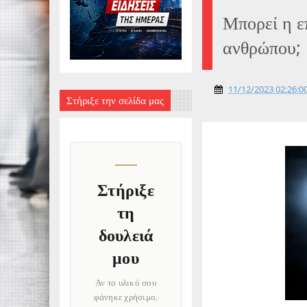
Μπορεί η ε
ανθρώπου;
11/12/2023 02:26:00
Στήριξε την σελίδα μας
Στήριξε
τη
δουλειά
μου
Αν το υλικό σου
φάνηκε χρήσιμο,