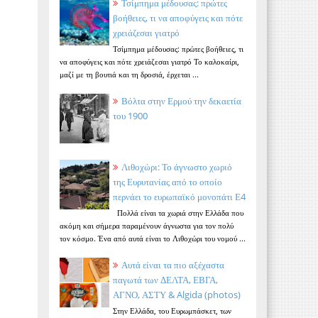
Τσίμπημα μέδουσας: πρώτες
βοήθειες, τι να αποφύγεις και πότε
χρειάζεσαι γιατρό
Τσίμπημα μέδουσας: πρώτες βοήθειες, τι
να αποφύγεις και πότε χρειάζεσαι γιατρό Το καλοκαίρι,
μαζί με τη βουτιά και τη δροσιά, έρχεται ...
Βόλτα στην Ερμού την δεκαετία
του 1900
Λιθοχώρι: Το άγνωστο χωριό
της Ευρυτανίας από το οποίο
περνάει το ευρωπαϊκό μονοπάτι Ε4
Πολλά είναι τα χωριά στην Ελλάδα που
ακόμη και σήμερα παραμένουν άγνωστα για τον πολύ
τον κόσμο. Ένα από αυτά είναι το Λιθοχώρι του νομού ...
Αυτά είναι τα πιο αξέχαστα
παγωτά των ΔΕΛΤΑ, ΕΒΓΑ,
ΑΓΝΟ, ΑΣΤΥ & Algida (photos)
Στην Ελλάδα, του Ευρωμπάσκετ, των