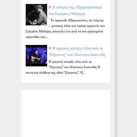
Η ιστορία της «Πριγκηπέσσας»
του Σωκράτη Μάλαμα
Το τραγούδι «Πριγκιπέσα», σε στίχους
– μουσική άλλα και πρώτη ερμηνεία του
Σωκράτη Μάλαμα, αποτελεί ένα από τα πιο αγαπημένα
τραγούδια του...
Η τραγική ιστορία πίσω από τη
"Ζήνωνος" του Αλκίνοου Ιωαννίδη
Η τραγική ιστορία πίσω από τη
"Ζήνωνος" του Αλκίνοου Ιωαννίδη Η
σκοτεινή αλήθεια της οδού "Ζήνωνος": Η...