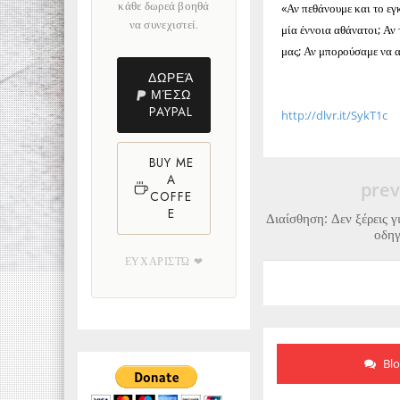
κάθε δωρεά βοηθά
«Αν πεθάνουμε και το εγ
να συνεχιστεί.
μία έννοια αθάνατοι; Αν
μας; Αν μπορούσαμε να α
ΔΩΡΕΆ
ΜΈΣΩ
PAYPAL
http://dlvr.it/SykT1c
BUY ME
A
prev
COFFE
E
Διαίσθηση: Δεν ξέρεις γι
οδη
ΕΥΧΑΡΙΣΤΏ ❤
Bl