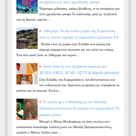
αποφύγεις και πότε χρειάζεσαι γιατρό
Τσίμπημα μέδουσας: πρώτες βοήθειες, τι να αποφύγεις και
πότε χρειάζεσαι γιατρό Το καλοκαίρι, μαζί με τη βουτιά
και τη δροσιά, έρχεται ...
Λιθοχώρι: Το άγνωστο χωριό της Ευρυτανίας
από το οποίο περνάει το ευρωπαϊκό μονοπάτι Ε4
Πολλά είναι τα χωριά στην Ελλάδα που ακόμη και
σήμερα παραμένουν άγνωστα για τον πολύ τον κόσμο.
Ένα από αυτά είναι το Λιθοχώρι του νομού ...
Αυτά είναι τα πιο αξέχαστα παγωτά των
ΔΕΛΤΑ, ΕΒΓΑ, ΑΓΝΟ, ΑΣΤΥ & Algida (photos)
Στην Ελλάδα, του Ευρωμπάσκετ, των βιντεοταινιών και
του ενδεικτικού στο Δημοτικό μετρούσες με περηφάνια τα
μπάνια και τα παγωτά. Εκείνα ...
Τι σχέση έχει ο Θανάσης με τον Βασίλη
Παπακωνσταντίνου; Η ιστορία του τραγουδιού “Ο
μαύρος γάτος”.
Μπορεί ο Μίκης Θεοδωράκης να ήταν εκείνος που
ουσιαστικά ανακάλυψε καλλιτεχνικά τον Βασίλη Παπακωνσταντίνου,
ωστόσο ο Μάνος Λοΐζος ήταν ...