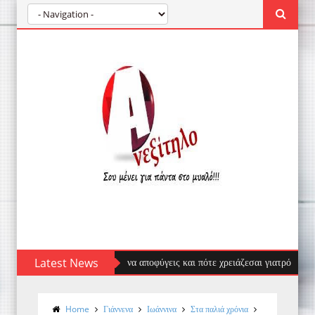
: πρώτες βοήθειες, τι να αποφύγεις και πότε χρειάζεσαι γιατρό
Latest News
Λαγ
Home
Γιάννενα
Ιωάννινα
Στα παλιά χρόνια