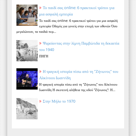
Το παιδί σας online: 6 πρακτικοί τρόποι για
μια ασφαλή εμπειρία
Το παιδί σας online: 6 πρακτικοί τρόποι για μια ασφαλή
εμπειρία Οδηγός για γονείς στην εποχή των οθονών Όσο
μεγαλώνουν, τα παιδιά περ...
Ψαρεύοντας στην λίμνη Παμβώτιδα τη δεκαετία
του 1940
ΠΗΓΗ
Η τραγική ιστορία πίσω από τη "Ζήνωνος" του
Αλκίνοου Ιωαννίδη
Η τραγική ιστορία πίσω από τη "Ζήνωνος" του Αλκίνοου
Ιωαννίδη Η σκοτεινή αλήθεια της οδού "Ζήνωνος": Η...
Στην Μήλο το 1970