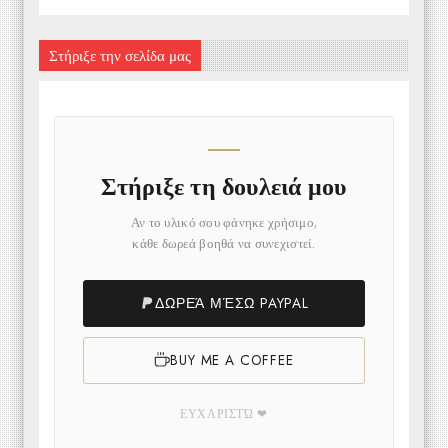
Στήριξε την σελίδα μας
Στήριξε τη δουλειά μου
Αν το υλικό σου φάνηκε χρήσιμο,
κάθε δωρεά βοηθά να συνεχιστεί.
ΔΩΡΕΆ ΜΈΣΩ PAYPAL
BUY ME A COFFEE
ΕΥΧΑΡΙΣΤΏ ❤