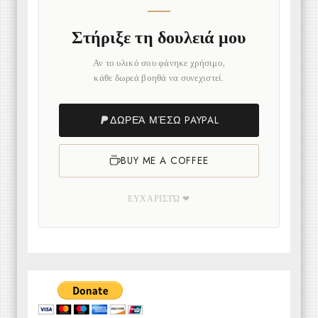
Στήριξε τη δουλειά μου
Αν το υλικό σου φάνηκε χρήσιμο,
κάθε δωρεά βοηθά να συνεχιστεί.
ΔΩΡΕΆ ΜΈΣΩ PAYPAL
BUY ME A COFFEE
ΕΥΧΑΡΙΣΤΏ ❤