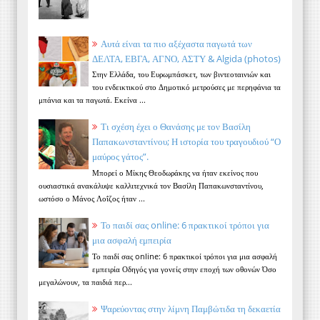
Αυτά είναι τα πιο αξέχαστα παγωτά των
ΔΕΛΤΑ, ΕΒΓΑ, ΑΓΝΟ, ΑΣΤΥ & Algida (photos)
Στην Ελλάδα, του Ευρωμπάσκετ, των βιντεοταινιών και
του ενδεικτικού στο Δημοτικό μετρούσες με περηφάνια τα
μπάνια και τα παγωτά. Εκείνα ...
Τι σχέση έχει ο Θανάσης με τον Βασίλη
Παπακωνσταντίνου; Η ιστορία του τραγουδιού “Ο
μαύρος γάτος”.
Μπορεί ο Μίκης Θεοδωράκης να ήταν εκείνος που
ουσιαστικά ανακάλυψε καλλιτεχνικά τον Βασίλη Παπακωνσταντίνου,
ωστόσο ο Μάνος Λοΐζος ήταν ...
Το παιδί σας online: 6 πρακτικοί τρόποι για
μια ασφαλή εμπειρία
Το παιδί σας online: 6 πρακτικοί τρόποι για μια ασφαλή
εμπειρία Οδηγός για γονείς στην εποχή των οθονών Όσο
μεγαλώνουν, τα παιδιά περ...
Ψαρεύοντας στην λίμνη Παμβώτιδα τη δεκαετία