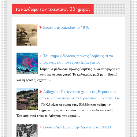
Τα καλύτερα των τελευταίων 30 ημερών
Βόλτα στη Χαλκίδα το 1910
Τσίμπημα μέδουσας: πρώτες βοήθειες, τι να
αποφύγεις και πότε χρειάζεσαι γιατρό
Τσίμπημα μέδουσας: πρώτες βοήθειες, τι να αποφύγεις και
πότε χρειάζεσαι γιατρό Το καλοκαίρι, μαζί με τη βουτιά
και τη δροσιά, έρχεται ...
Λιθοχώρι: Το άγνωστο χωριό της Ευρυτανίας
από το οποίο περνάει το ευρωπαϊκό μονοπάτι Ε4
Πολλά είναι τα χωριά στην Ελλάδα που ακόμη και
σήμερα παραμένουν άγνωστα για τον πολύ τον κόσμο.
Ένα από αυτά είναι το Λιθοχώρι του νομού ...
Βόλτα στην Ερμού την δεκαετία του 1900