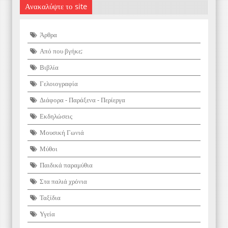
Ανακαλύψτε το site
Άρθρα
Από που βγήκε;
Βιβλία
Γελοιογραφία
Διάφορα - Παράξενα - Περίεργα
Εκδηλώσεις
Μουσική Γωνιά
Μύθοι
Παιδικά παραμύθια
Στα παλιά χρόνια
Ταξίδια
Υγεία