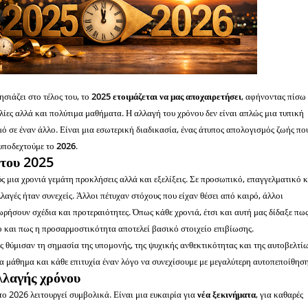
σιάζει στο τέλος του, το
2025 ετοιμάζεται να μας αποχαιρετήσει
, αφήνοντας πίσω
ολίες αλλά και πολύτιμα μαθήματα. Η αλλαγή του χρόνου δεν είναι απλώς μια τυπική
ό σε έναν άλλο. Είναι μια εσωτερική διαδικασία, ένας άτυπος απολογισμός ζωής πο
 υποδεχτούμε το
2026
.
 του 2025
ς μια χρονιά γεμάτη προκλήσεις αλλά και εξελίξεις. Σε προσωπικό, επαγγελματικό κ
λαγές ήταν συνεχείς. Άλλοι πέτυχαν στόχους που είχαν θέσει από καιρό, άλλοι
ήσουν σχέδια και προτεραιότητες. Όπως κάθε χρονιά, έτσι και αυτή μας δίδαξε πω
νο και πως η προσαρμοστικότητα αποτελεί βασικό στοιχείο επιβίωσης.
άς θύμισαν τη σημασία της υπομονής, της ψυχικής ανθεκτικότητας και της αυτοβελτί
α μάθημα και κάθε επιτυχία έναν λόγο να συνεχίσουμε με μεγαλύτερη αυτοπεποίθηση
λλαγής χρόνου
ο 2026 λειτουργεί συμβολικά. Είναι μια ευκαιρία για
νέα ξεκινήματα
, για καθαρές