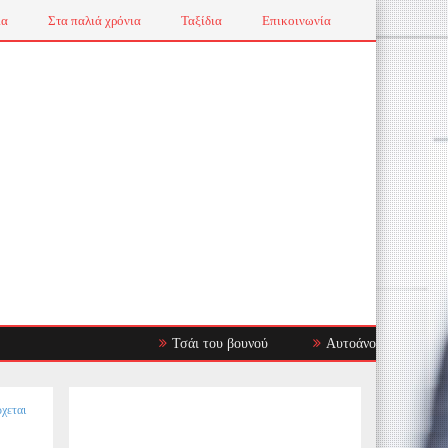
ια
Στα παλιά χρόνια
Ταξίδια
Επικοινωνία
Τσάι του βουνού
Αυτοάνοσα Νοσήματα: Όταν τ
ρχεται