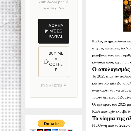
κάθε δωρεά βοηθά
να συνεχιστεί.
ΔΩΡΕΆ
ΜΈΣΩ
PAYPAL
Καθώς το ημερολόγιο πλη
στιγμές, εμπειρίες, δυσκ
BUY ME
μετάβαση από έναν αριθμ
A
κάνουμε όλοι, λίγο πριν
COFFE
Ο απολογισμός
E
Το 2025 ήταν για πολλού
κοινωνικό επίπεδο, οι αλ
ΕΥΧΑΡΙΣΤΏ ❤
αναγκάστηκαν να αναθεωρ
τίποτα δεν είναι δεδομέ
Οι εμπειρίες του 2025 μ
Κάθε αποτυχία έκρυβε έν
Το νόημα της α
Η αλλαγή από το 2025 στ