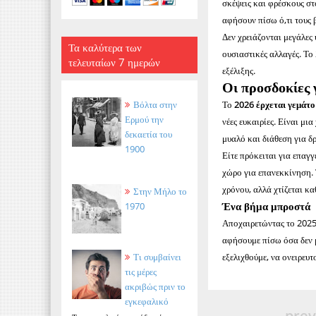
σκέψεις και φρέσκους στ
αφήσουν πίσω ό,τι τους 
Δεν χρειάζονται μεγάλες
Τα καλύτερα των
ουσιαστικές αλλαγές. Το
τελευταίων 7 ημερών
εξέλιξης.
Οι προσδοκίες 
Το
2026 έρχεται γεμάτο
Βόλτα στην
Ερμού την
νέες ευκαιρίες. Είναι μι
δεκαετία του
μυαλό και διάθεση για δ
1900
Είτε πρόκειται για επαγ
χώρο για επανεκκίνηση. 
χρόνου, αλλά χτίζεται κα
Στην Μήλο το
Ένα βήμα μπροστά
1970
Αποχαιρετώντας το 2025 
αφήσουμε πίσω όσα δεν μ
εξελιχθούμε, να ονειρευ
Τι συμβαίνει
τις μέρες
ακριβώς πριν το
εγκεφαλικό
prev