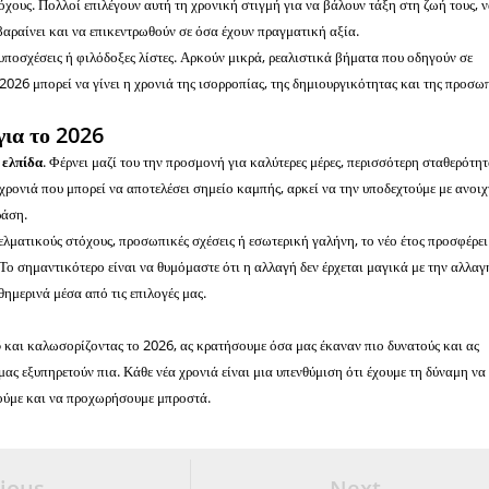
όχους. Πολλοί επιλέγουν αυτή τη χρονική στιγμή για να βάλουν τάξη στη ζωή τους, 
βαραίνει και να επικεντρωθούν σε όσα έχουν πραγματική αξία.
 υποσχέσεις ή φιλόδοξες λίστες. Αρκούν μικρά, ρεαλιστικά βήματα που οδηγούν σε
 2026 μπορεί να γίνει η χρονιά της ισορροπίας, της δημιουργικότητας και της προσω
για το 2026
 ελπίδα
. Φέρνει μαζί του την προσμονή για καλύτερες μέρες, περισσότερη σταθερότητ
α χρονιά που μπορεί να αποτελέσει σημείο καμπής, αρκεί να την υποδεχτούμε με ανοι
ράση.
γελματικούς στόχους, προσωπικές σχέσεις ή εσωτερική γαλήνη, το νέο έτος προσφέρει
Το σημαντικότερο είναι να θυμόμαστε ότι η αλλαγή δεν έρχεται μαγικά με την αλλαγ
θημερινά μέσα από τις επιλογές μας.
και καλωσορίζοντας το 2026, ας κρατήσουμε όσα μας έκαναν πιο δυνατούς και ας
ας εξυπηρετούν πια. Κάθε νέα χρονιά είναι μια υπενθύμιση ότι έχουμε τη δύναμη να
τούμε και να προχωρήσουμε μπροστά.
ious
Next