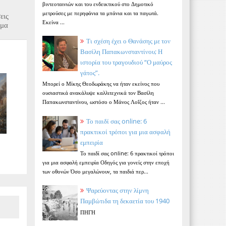
βιντεοταινιών και του ενδεικτικού στο Δημοτικό
μετρούσες με περηφάνια τα μπάνια και τα παγωτά.
εις
Εκείνα ...
γμα
Τι σχέση έχει ο Θανάσης με τον
Βασίλη Παπακωνσταντίνου; Η
ιστορία του τραγουδιού “Ο μαύρος
γάτος”.
Μπορεί ο Μίκης Θεοδωράκης να ήταν εκείνος που
ουσιαστικά ανακάλυψε καλλιτεχνικά τον Βασίλη
Παπακωνσταντίνου, ωστόσο ο Μάνος Λοΐζος ήταν ...
Το παιδί σας online: 6
πρακτικοί τρόποι για μια ασφαλή
ς
εμπειρία
Το παιδί σας online: 6 πρακτικοί τρόποι
για μια ασφαλή εμπειρία Οδηγός για γονείς στην εποχή
των οθονών Όσο μεγαλώνουν, τα παιδιά περ...
Ψαρεύοντας στην λίμνη
Παμβώτιδα τη δεκαετία του 1940
ΠΗΓΗ