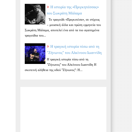
Η ιστορία της «Πριγκηπέσσας»
του Σωκράτη Μάλαμα
Το τραγούδι «Πριγκιπέσα», σε στίχους
– μουσική άλλα και πρώτη ερμηνεία του
Σωκράτη Μάλαμα, αποτελεί ένα από τα πιο αγαπημένα
τραγούδια του...
Η τραγική ιστορία πίσω από τη
"Ζήνωνος" του Αλκίνοου Ιωαννίδη
Η τραγική ιστορία πίσω από τη
"Ζήνωνος" του Αλκίνοου Ιωαννίδη Η
σκοτεινή αλήθεια της οδού "Ζήνωνος": Η...