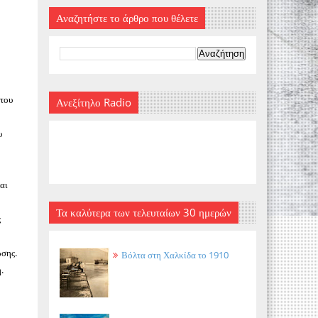
Αναζητήστε το άρθρο που θέλετε
 του
Ανεξίτηλο Radio
υ
αι
Τα καλύτερα των τελευταίων 30 ημερών
ς
ωσης.
Βόλτα στη Χαλκίδα το 1910
.