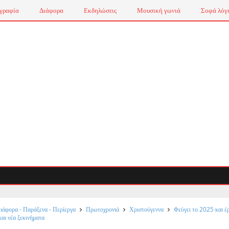
γραφία
Διάφορα
Εκδηλώσεις
Μουσική γωνιά
Σοφά λόγ
ιάφορα - Παράξενα - Περίεργα
Πρωτοχρονιά
Χριστούγεννα
Φεύγει το 2025 και έ
και νέα ξεκινήματα