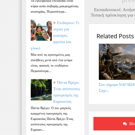
Τα εγκεφαλικά επεισόδια είναι
κύρια αιτία σοβαρής μακροχρόνιας
Εκπαιδευτικοί: Αιτήσε
αναπηρίας. Περισσότερα...
Τοπική πρόσκληση για 
Επιδόρπιο: Τι
ισχύει για
Related Posts
γιαούρτι,
φρούτα και
γλυκό
Μια από τις αγαπημένες μας
συνήθειες μετά από ένα γεύμα
είναι, φυσικά, το επιδόρπιο.
Περισσότερα...
Πάντα Βρέχει:
Σαν σήμερα 5/4/1824
Ένας απίστευτος
Σαχτ...
προορισμός της
Ευρυτανίας
Πάντα Βρέχει: Ο πιο μαγικός
κρυμμένος προορισμός της
Ευρυτανίας Πάντα Βρέχει Ένας
Bl
απίστευτος προορισμός της
Ευρυταν...