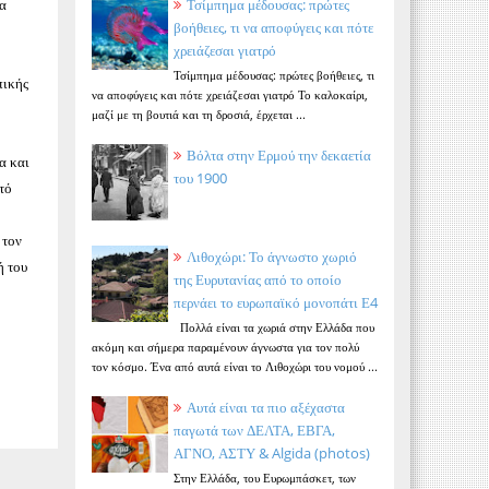
να
Τσίμπημα μέδουσας: πρώτες
βοήθειες, τι να αποφύγεις και πότε
χρειάζεσαι γιατρό
Τσίμπημα μέδουσας: πρώτες βοήθειες, τι
πικής
να αποφύγεις και πότε χρειάζεσαι γιατρό Το καλοκαίρι,
μαζί με τη βουτιά και τη δροσιά, έρχεται ...
Βόλτα στην Ερμού την δεκαετία
α και
του 1900
χτό
 τον
Λιθοχώρι: Το άγνωστο χωριό
ή του
της Ευρυτανίας από το οποίο
περνάει το ευρωπαϊκό μονοπάτι Ε4
Πολλά είναι τα χωριά στην Ελλάδα που
ακόμη και σήμερα παραμένουν άγνωστα για τον πολύ
τον κόσμο. Ένα από αυτά είναι το Λιθοχώρι του νομού ...
Αυτά είναι τα πιο αξέχαστα
παγωτά των ΔΕΛΤΑ, ΕΒΓΑ,
ΑΓΝΟ, ΑΣΤΥ & Algida (photos)
Στην Ελλάδα, του Ευρωμπάσκετ, των