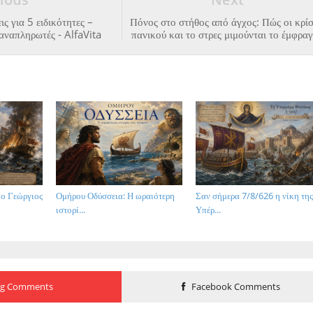
ις για 5 ειδικότητες –
Πόνος στο στήθος από άγχος: Πώς οι κρίσ
αναπληρωτές - AlfaVita
πανικού και το στρες μιμούνται το έμφρα
 ο Γεώργιος
Ομήρου Οδύσσεια: Η ωραιότερη
Σαν σήμερα 7/8/626 η νίκη τη
ιστορί...
Υπέρ...
og Comments
Facebook Comments