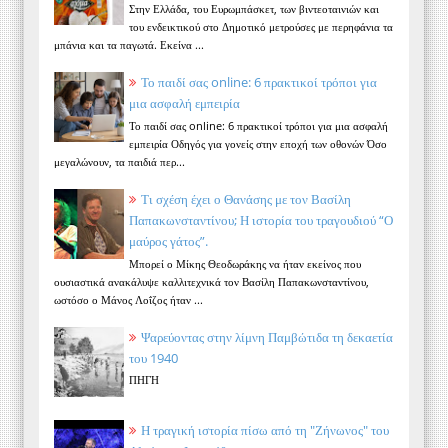
Στην Ελλάδα, του Ευρωμπάσκετ, των βιντεοταινιών και
του ενδεικτικού στο Δημοτικό μετρούσες με περηφάνια τα
μπάνια και τα παγωτά. Εκείνα ...
Το παιδί σας online: 6 πρακτικοί τρόποι για
μια ασφαλή εμπειρία
Το παιδί σας online: 6 πρακτικοί τρόποι για μια ασφαλή
εμπειρία Οδηγός για γονείς στην εποχή των οθονών Όσο
μεγαλώνουν, τα παιδιά περ...
Τι σχέση έχει ο Θανάσης με τον Βασίλη
Παπακωνσταντίνου; Η ιστορία του τραγουδιού “Ο
μαύρος γάτος”.
Μπορεί ο Μίκης Θεοδωράκης να ήταν εκείνος που
ουσιαστικά ανακάλυψε καλλιτεχνικά τον Βασίλη Παπακωνσταντίνου,
ωστόσο ο Μάνος Λοΐζος ήταν ...
Ψαρεύοντας στην λίμνη Παμβώτιδα τη δεκαετία
του 1940
ΠΗΓΗ
Η τραγική ιστορία πίσω από τη "Ζήνωνος" του