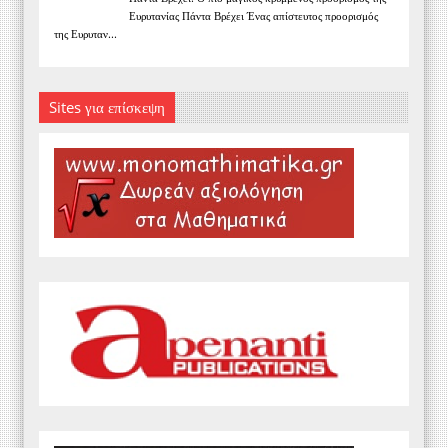
Ευρυτανίας Πάντα Βρέχει Ένας απίστευτος προορισμός
της Ευρυταν...
Sites για επίσκεψη