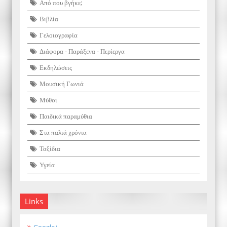
Από που βγήκε;
Βιβλία
Γελοιογραφία
Διάφορα - Παράξενα - Περίεργα
Εκδηλώσεις
Μουσική Γωνιά
Μύθοι
Παιδικά παραμύθια
Στα παλιά χρόνια
Ταξίδια
Υγεία
Links