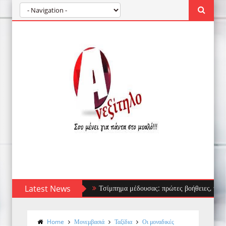
Latest News
Τσίμπημα μέδουσας: πρώτες βοήθειες, τι να αποφύγει
Home
Μονεμβασιά
Ταξίδια
Οι μοναδικές