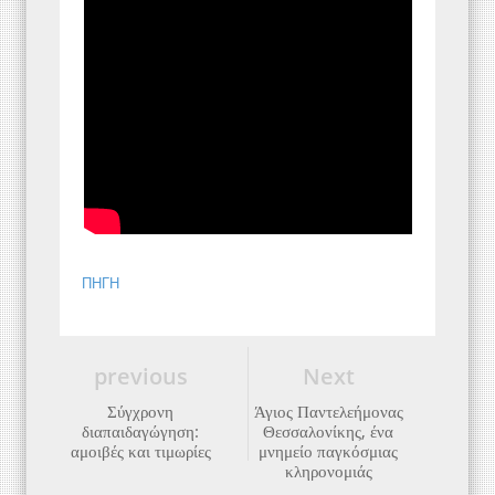
ΠΗΓΗ
previous
Next
Σύγχρονη
Άγιος Παντελεήμονας
διαπαιδαγώγηση:
Θεσσαλονίκης, ένα
αμοιβές και τιμωρίες
μνημείο παγκόσμιας
κληρονομιάς