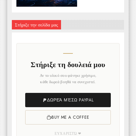
Στήριξε την σελίδα μας
Στήριξε τη δουλειά μου
Αν το υλικό σου φάνηκε χρήσιμο,
κάθε δωρεά βοηθά να συνεχιστεί.
ΔΩΡΕΆ ΜΈΣΩ PAYPAL
BUY ME A COFFEE
ΕΥΧΑΡΙΣΤΏ ❤