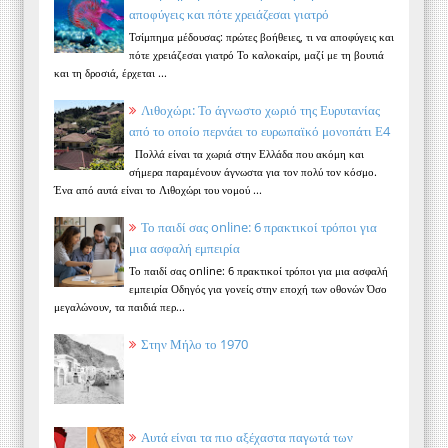
αποφύγεις και πότε χρειάζεσαι γιατρό
Τσίμπημα μέδουσας: πρώτες βοήθειες, τι να αποφύγεις και
πότε χρειάζεσαι γιατρό Το καλοκαίρι, μαζί με τη βουτιά
και τη δροσιά, έρχεται ...
Λιθοχώρι: Το άγνωστο χωριό της Ευρυτανίας
από το οποίο περνάει το ευρωπαϊκό μονοπάτι Ε4
Πολλά είναι τα χωριά στην Ελλάδα που ακόμη και
σήμερα παραμένουν άγνωστα για τον πολύ τον κόσμο.
Ένα από αυτά είναι το Λιθοχώρι του νομού ...
Το παιδί σας online: 6 πρακτικοί τρόποι για
μια ασφαλή εμπειρία
Το παιδί σας online: 6 πρακτικοί τρόποι για μια ασφαλή
εμπειρία Οδηγός για γονείς στην εποχή των οθονών Όσο
μεγαλώνουν, τα παιδιά περ...
Στην Μήλο το 1970
Αυτά είναι τα πιο αξέχαστα παγωτά των