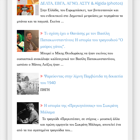
ΔΕΛΤΑ, ΕΒΓΑ, ΑΓΝΟ, ΑΣΤΥ & Algida (photos)
Στην Ελλάδα, του Ευρωμπάσκετ, των βιντεοταινιών και
του ενδεικτικού στο Δημοτικό μετρούσες με περηφάνια τα
μπάνια και τα παγωτά. Εκείνα ...
Τι σχέση έχει ο Θανάσης με τον Βασίλη
Παπακωνσταντίνου; Η ιστορία του τραγουδιού “Ο
μαύρος γάτος”.
Μπορεί ο Μίκης Θεοδωράκης να ήταν εκείνος που
ουσιαστικά ανακάλυψε καλλιτεχνικά τον Βασίλη Παπακωνσταντίνου,
ωστόσο ο Μάνος Λοΐζος ήταν ...
Ψαρεύοντας στην λίμνη Παμβώτιδα τη δεκαετία
του 1940
ΠΗΓΗ
Η ιστορία της «Πριγκηπέσσας» του Σωκράτη
Μάλαμα
Το τραγούδι «Πριγκιπέσα», σε στίχους – μουσική άλλα
και πρώτη ερμηνεία του Σωκράτη Μάλαμα, αποτελεί ένα
από τα πιο αγαπημένα τραγούδια του...