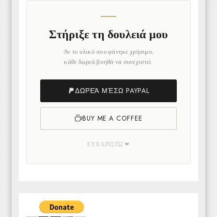
Στήριξε τη δουλειά μου
Αν το υλικό σου φάνηκε χρήσιμο,
κάθε δωρεά βοηθά να συνεχιστεί.
ΔΩΡΕΆ ΜΈΣΩ PAYPAL
BUY ME A COFFEE
ΕΥΧΑΡΙΣΤΏ ❤