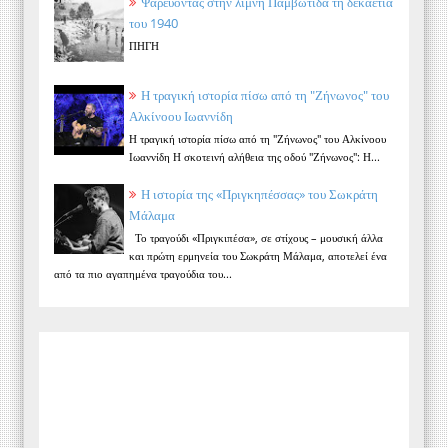
Ψαρεύοντας στην λίμνη Παμβώτιδα τη δεκαετία
του 1940
ΠΗΓΗ
Η τραγική ιστορία πίσω από τη "Ζήνωνος" του
Αλκίνοου Ιωαννίδη
Η τραγική ιστορία πίσω από τη "Ζήνωνος" του Αλκίνοου
Ιωαννίδη Η σκοτεινή αλήθεια της οδού "Ζήνωνος": Η...
Η ιστορία της «Πριγκηπέσσας» του Σωκράτη
Μάλαμα
Το τραγούδι «Πριγκιπέσα», σε στίχους – μουσική άλλα
και πρώτη ερμηνεία του Σωκράτη Μάλαμα, αποτελεί ένα
από τα πιο αγαπημένα τραγούδια του...