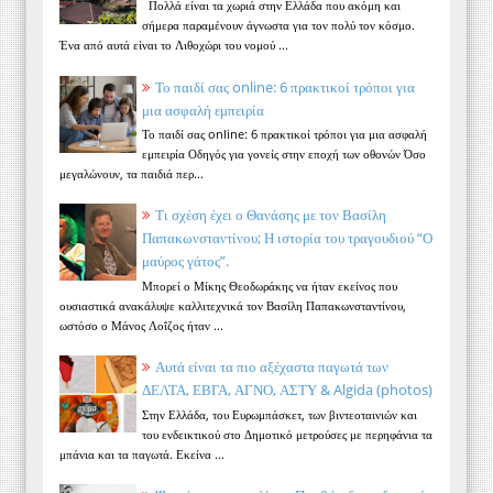
Πολλά είναι τα χωριά στην Ελλάδα που ακόμη και
σήμερα παραμένουν άγνωστα για τον πολύ τον κόσμο.
Ένα από αυτά είναι το Λιθοχώρι του νομού ...
Το παιδί σας online: 6 πρακτικοί τρόποι για
μια ασφαλή εμπειρία
Το παιδί σας online: 6 πρακτικοί τρόποι για μια ασφαλή
εμπειρία Οδηγός για γονείς στην εποχή των οθονών Όσο
μεγαλώνουν, τα παιδιά περ...
Τι σχέση έχει ο Θανάσης με τον Βασίλη
Παπακωνσταντίνου; Η ιστορία του τραγουδιού “Ο
μαύρος γάτος”.
Μπορεί ο Μίκης Θεοδωράκης να ήταν εκείνος που
ουσιαστικά ανακάλυψε καλλιτεχνικά τον Βασίλη Παπακωνσταντίνου,
ωστόσο ο Μάνος Λοΐζος ήταν ...
Αυτά είναι τα πιο αξέχαστα παγωτά των
ΔΕΛΤΑ, ΕΒΓΑ, ΑΓΝΟ, ΑΣΤΥ & Algida (photos)
Στην Ελλάδα, του Ευρωμπάσκετ, των βιντεοταινιών και
του ενδεικτικού στο Δημοτικό μετρούσες με περηφάνια τα
μπάνια και τα παγωτά. Εκείνα ...