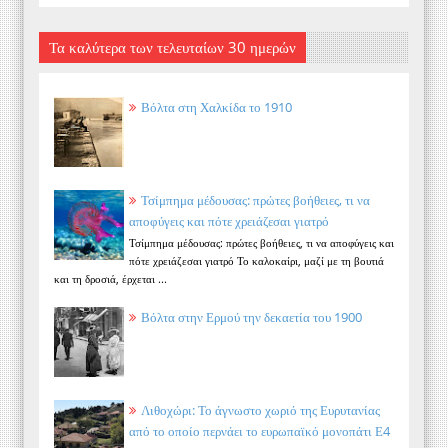
Τα καλύτερα των τελευταίων 30 ημερών
Βόλτα στη Χαλκίδα το 1910
Τσίμπημα μέδουσας: πρώτες βοήθειες, τι να
αποφύγεις και πότε χρειάζεσαι γιατρό
Τσίμπημα μέδουσας: πρώτες βοήθειες, τι να αποφύγεις και
πότε χρειάζεσαι γιατρό Το καλοκαίρι, μαζί με τη βουτιά
και τη δροσιά, έρχεται ...
Βόλτα στην Ερμού την δεκαετία του 1900
Λιθοχώρι: Το άγνωστο χωριό της Ευρυτανίας
από το οποίο περνάει το ευρωπαϊκό μονοπάτι Ε4