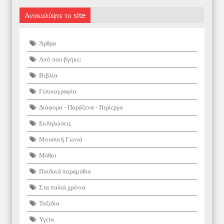
Ανακαλύψτε το site
Άρθρα
Από που βγήκε;
Βιβλία
Γελοιογραφία
Διάφορα - Παράξενα - Περίεργα
Εκδηλώσεις
Μουσική Γωνιά
Μύθοι
Παιδικά παραμύθια
Στα παλιά χρόνια
Ταξίδια
Υγεία