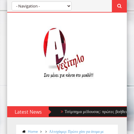
Latest News
Τσίμπημα μέδουσας: πρώτες βοήθειες, τι να απ
Home
Αλτσχάιμερ: Πρώτο χάπι για άτομα με