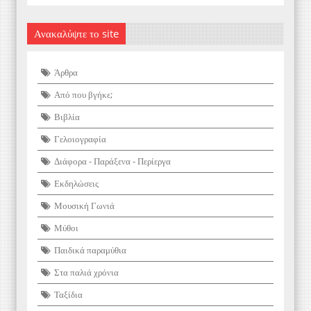
Ανακαλύψτε το site
Άρθρα
Από που βγήκε;
Βιβλία
Γελοιογραφία
Διάφορα - Παράξενα - Περίεργα
Εκδηλώσεις
Μουσική Γωνιά
Μύθοι
Παιδικά παραμύθια
Στα παλιά χρόνια
Ταξίδια