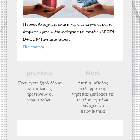
Η νόσος Αλτσχάιμερ είναι η κύρια αιτία άνοιας και τα
άτομα που φέρουν δύο αντίγραφα του γονιδίου APOE4
(APOE4/4) αντιμετωπίζουν…
Περισσότερα...
previous
Next
Γιατί έχετε ξηρό δέρμα
Αυτή η μέθοδος
και τι λύσεις
διαλειμματικής
προτείνουν οι
νηστείας ξεπέρασε τις
δερματολόγοι
υπόλοιπες, αλλά
υπάρχει ένα
μειονέκτημα