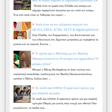
από το οποίο περνάει το ευρωπαϊκό μονοπάτι Ε4
Πολλά είναι τα χωριά στην Ελλάδα που ακόμη και
σήμερα παραμένουν άγνωστα για τον πολύ τον κόσμο.
Ένα από αυτά είναι το Λιθοχώρι του νομού ...
Αυτά είναι τα πιο αξέχαστα παγωτά των
ΔΕΛΤΑ, ΕΒΓΑ, ΑΓΝΟ, ΑΣΤΥ & Algida (photos)
Στην Ελλάδα, του Ευρωμπάσκετ, των βιντεοταινιών και
του ενδεικτικού στο Δημοτικό μετρούσες με περηφάνια τα
μπάνια και τα παγωτά. Εκείνα ...
Τι σχέση έχει ο Θανάσης με τον Βασίλη
Παπακωνσταντίνου; Η ιστορία του τραγουδιού “Ο
μαύρος γάτος”.
Μπορεί ο Μίκης Θεοδωράκης να ήταν εκείνος που
ουσιαστικά ανακάλυψε καλλιτεχνικά τον Βασίλη Παπακωνσταντίνου,
ωστόσο ο Μάνος Λοΐζος ήταν ...
Το παιδί σας online: 6 πρακτικοί τρόποι για
μια ασφαλή εμπειρία
Το παιδί σας online: 6 πρακτικοί τρόποι για μια ασφαλή
εμπειρία Οδηγός για γονείς στην εποχή των οθονών Όσο
μεγαλώνουν, τα παιδιά περ...