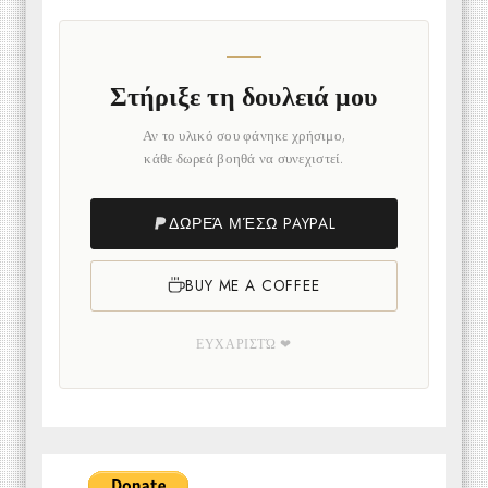
Στήριξε τη δουλειά μου
Αν το υλικό σου φάνηκε χρήσιμο,
κάθε δωρεά βοηθά να συνεχιστεί.
ΔΩΡΕΆ ΜΈΣΩ PAYPAL
BUY ME A COFFEE
ΕΥΧΑΡΙΣΤΏ ❤