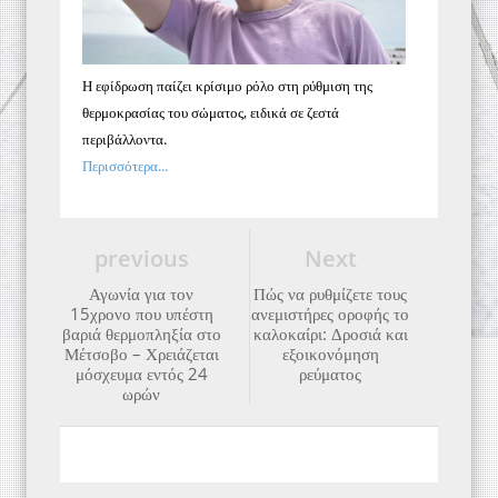
Η εφίδρωση παίζει κρίσιμο ρόλο στη ρύθμιση της
θερμοκρασίας του σώματος, ειδικά σε ζεστά
περιβάλλοντα.
Περισσότερα...
previous
Next
Αγωνία για τον
Πώς να ρυθμίζετε τους
15χρονο που υπέστη
ανεμιστήρες οροφής το
βαριά θερμοπληξία στο
καλοκαίρι: Δροσιά και
Μέτσοβο – Χρειάζεται
εξοικονόμηση
μόσχευμα εντός 24
ρεύματος
ωρών