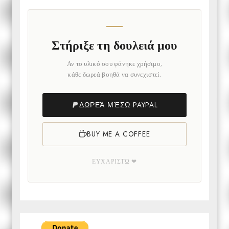
Στήριξε τη δουλειά μου
Αν το υλικό σου φάνηκε χρήσιμο,
κάθε δωρεά βοηθά να συνεχιστεί.
ΔΩΡΕΆ ΜΈΣΩ PAYPAL
BUY ME A COFFEE
ΕΥΧΑΡΙΣΤΏ ❤