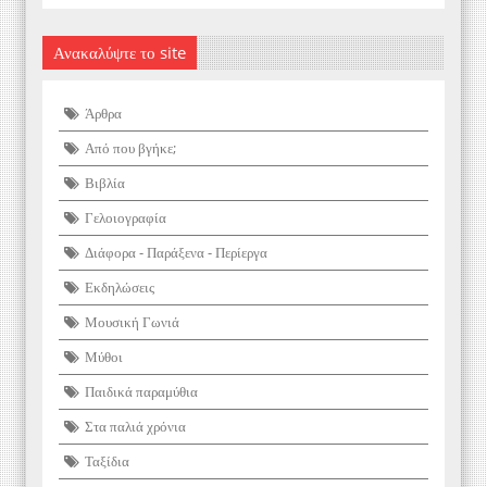
Ανακαλύψτε το site
Άρθρα
Από που βγήκε;
Βιβλία
Γελοιογραφία
Διάφορα - Παράξενα - Περίεργα
Εκδηλώσεις
Μουσική Γωνιά
Μύθοι
Παιδικά παραμύθια
Στα παλιά χρόνια
Ταξίδια