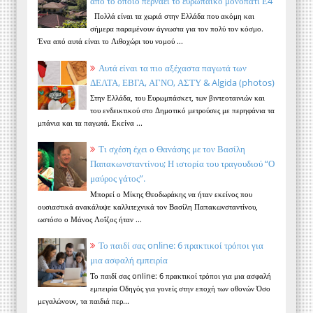
από το οποίο περνάει το ευρωπαϊκό μονοπάτι Ε4
Πολλά είναι τα χωριά στην Ελλάδα που ακόμη και
σήμερα παραμένουν άγνωστα για τον πολύ τον κόσμο.
Ένα από αυτά είναι το Λιθοχώρι του νομού ...
Αυτά είναι τα πιο αξέχαστα παγωτά των
ΔΕΛΤΑ, ΕΒΓΑ, ΑΓΝΟ, ΑΣΤΥ & Algida (photos)
Στην Ελλάδα, του Ευρωμπάσκετ, των βιντεοταινιών και
του ενδεικτικού στο Δημοτικό μετρούσες με περηφάνια τα
μπάνια και τα παγωτά. Εκείνα ...
Τι σχέση έχει ο Θανάσης με τον Βασίλη
Παπακωνσταντίνου; Η ιστορία του τραγουδιού “Ο
μαύρος γάτος”.
Μπορεί ο Μίκης Θεοδωράκης να ήταν εκείνος που
ουσιαστικά ανακάλυψε καλλιτεχνικά τον Βασίλη Παπακωνσταντίνου,
ωστόσο ο Μάνος Λοΐζος ήταν ...
Το παιδί σας online: 6 πρακτικοί τρόποι για
μια ασφαλή εμπειρία
Το παιδί σας online: 6 πρακτικοί τρόποι για μια ασφαλή
εμπειρία Οδηγός για γονείς στην εποχή των οθονών Όσο
μεγαλώνουν, τα παιδιά περ...