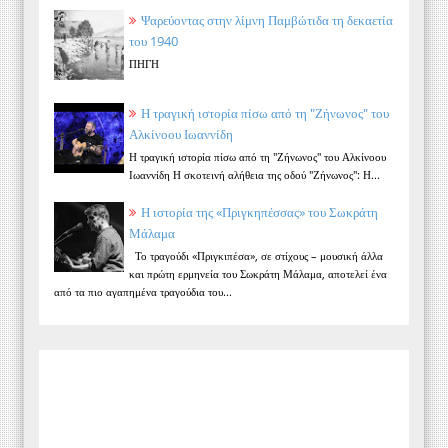
Ψαρεύοντας στην λίμνη Παμβώτιδα τη δεκαετία
του 1940
ΠΗΓΗ
Η τραγική ιστορία πίσω από τη "Ζήνωνος" του
Αλκίνοου Ιωαννίδη
Η τραγική ιστορία πίσω από τη "Ζήνωνος" του Αλκίνοου
Ιωαννίδη Η σκοτεινή αλήθεια της οδού "Ζήνωνος": Η...
Η ιστορία της «Πριγκηπέσσας» του Σωκράτη
Μάλαμα
Το τραγούδι «Πριγκιπέσα», σε στίχους – μουσική άλλα
και πρώτη ερμηνεία του Σωκράτη Μάλαμα, αποτελεί ένα
από τα πιο αγαπημένα τραγούδια του...