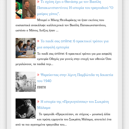
Τι σχέση έχει ο Θανάσης με τον Βασίλη
Παπακωνσταντίνου; Η ιστορία του τραγουδιού “Ο
μαύρος γάτος”.
Μπορεί ο Μίκης Θεοδωράκης να ήταν εκείνος που
ουσιαστικά ανακάλυψε καλλιτεχνικά τον Βασίλη Παπακωνσταντίνου,
ωστόσο ο Μάνος Λοΐζος ήταν ...
Το παιδί σας online: 6 πρακτικοί τρόποι για
μια ασφαλή εμπειρία
Το παιδί σας online: 6 πρακτικοί τρόποι για μια ασφαλή
εμπειρία Οδηγός για γονείς στην εποχή των οθονών Όσο
μεγαλώνουν, τα παιδιά περ...
Ψαρεύοντας στην λίμνη Παμβώτιδα τη δεκαετία
του 1940
ΠΗΓΗ
Η ιστορία της «Πριγκηπέσσας» του Σωκράτη
Μάλαμα
Το τραγούδι «Πριγκιπέσα», σε στίχους – μουσική άλλα
και πρώτη ερμηνεία του Σωκράτη Μάλαμα, αποτελεί ένα
από τα πιο αγαπημένα τραγούδια του...