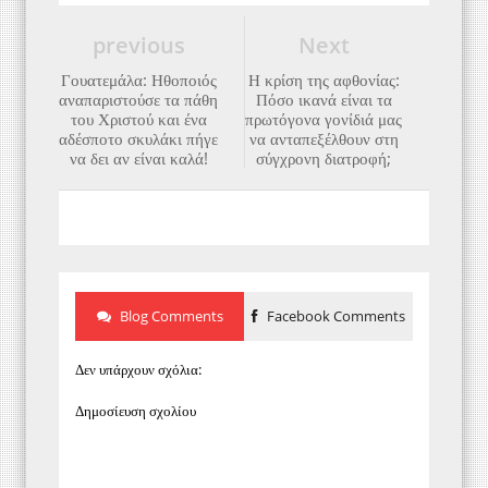
previous
Next
Γουατεμάλα: Ηθοποιός
Η κρίση της αφθονίας:
αναπαριστούσε τα πάθη
Πόσο ικανά είναι τα
του Χριστού και ένα
πρωτόγονα γονίδιά μας
αδέσποτο σκυλάκι πήγε
να ανταπεξέλθουν στη
να δει αν είναι καλά!
σύγχρονη διατροφή;
Blog Comments
Facebook Comments
Δεν υπάρχουν σχόλια:
Δημοσίευση σχολίου