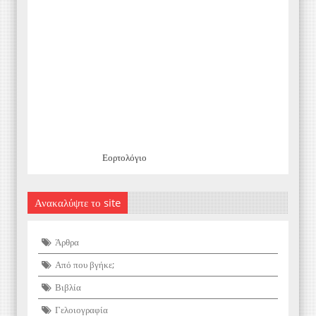
Εορτολόγιο
Ανακαλύψτε το site
Άρθρα
Από που βγήκε;
Βιβλία
Γελοιογραφία