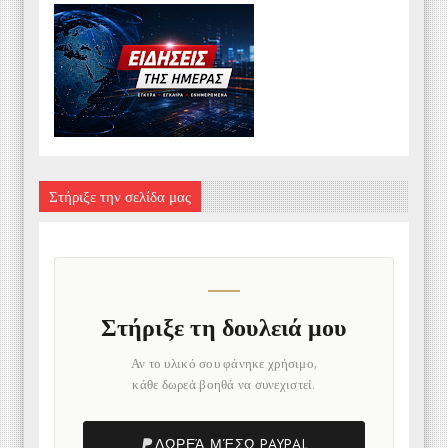
Στήριξε την σελίδα μας
Στήριξε τη δουλειά μου
Αν το υλικό σου φάνηκε χρήσιμο,
κάθε δωρεά βοηθά να συνεχιστεί.
ΔΩΡΕΆ ΜΈΣΩ PAYPAL