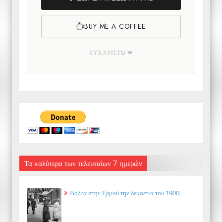
BUY ME A COFFEE
ΕΥΧΑΡΙΣΤΏ ❤
Τα καλύτερα των τελευταίων 7 ημερών
Βόλτα στην Ερμού την δεκαετία του 1900