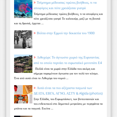
Τσίμπημα μέδουσας: πρώτες βοήθειες, τι να
αποφύγεις και πότε χρειάζεσαι γιατρό
Τσίμπημα μέδουσας: πρώτες βοήθειες, τι να αποφύγεις και
πότε χρειάζεσαι γιατρό Το καλοκαίρι, μαζί με τη βουτιά
και τη δροσιά, έρχεται ...
Βόλτα στην Ερμού την δεκαετία του 1900
Λιθοχώρι: Το άγνωστο χωριό της Ευρυτανίας
από το οποίο περνάει το ευρωπαϊκό μονοπάτι Ε4
Πολλά είναι τα χωριά στην Ελλάδα που ακόμη και
σήμερα παραμένουν άγνωστα για τον πολύ τον κόσμο.
Ένα από αυτά είναι το Λιθοχώρι του νομού ...
Αυτά είναι τα πιο αξέχαστα παγωτά των
ΔΕΛΤΑ, ΕΒΓΑ, ΑΓΝΟ, ΑΣΤΥ & Algida (photos)
Στην Ελλάδα, του Ευρωμπάσκετ, των βιντεοταινιών και
του ενδεικτικού στο Δημοτικό μετρούσες με περηφάνια τα
μπάνια και τα παγωτά. Εκείνα ...