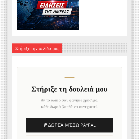
Στήριξε την σελίδα μας
Στήριξε τη δουλειά μου
Αν το υλικό σου φάνηκε χρήσιμο,
κάθε δωρεά βοηθά να συνεχιστεί.
ΔΩΡΕΆ ΜΈΣΩ PAYPAL