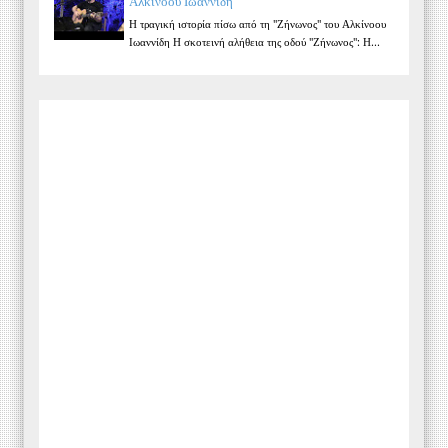
Αλκίνοου Ιωαννίδη
Η τραγική ιστορία πίσω από τη "Ζήνωνος" του Αλκίνοου
Ιωαννίδη Η σκοτεινή αλήθεια της οδού "Ζήνωνος": Η...