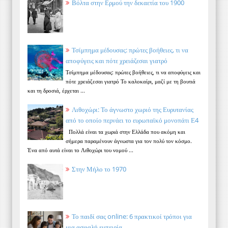
Βόλτα στην Ερμού την δεκαετία του 1900
Τσίμπημα μέδουσας: πρώτες βοήθειες, τι να
αποφύγεις και πότε χρειάζεσαι γιατρό
Τσίμπημα μέδουσας: πρώτες βοήθειες, τι να αποφύγεις και
πότε χρειάζεσαι γιατρό Το καλοκαίρι, μαζί με τη βουτιά
και τη δροσιά, έρχεται ...
Λιθοχώρι: Το άγνωστο χωριό της Ευρυτανίας
από το οποίο περνάει το ευρωπαϊκό μονοπάτι Ε4
Πολλά είναι τα χωριά στην Ελλάδα που ακόμη και
σήμερα παραμένουν άγνωστα για τον πολύ τον κόσμο.
Ένα από αυτά είναι το Λιθοχώρι του νομού ...
Στην Μήλο το 1970
Το παιδί σας online: 6 πρακτικοί τρόποι για
μια ασφαλή εμπειρία