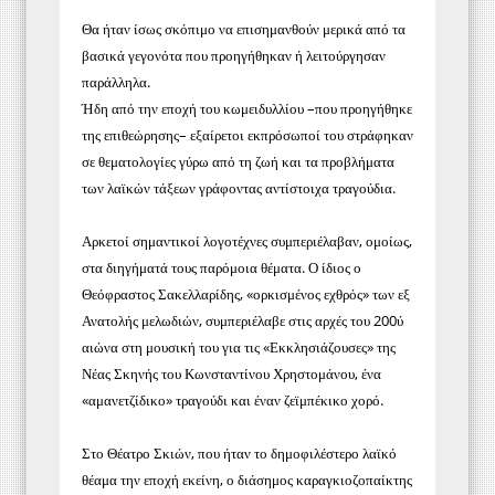
Θα ήταν ίσως σκόπιμο να επισημανθούν μερικά από τα
βασικά γεγονότα που προηγήθηκαν ή λειτούργησαν
παράλληλα.
Ήδη από την εποχή του κωμειδυλλίου –που προηγήθηκε
της επιθεώρησης– εξαίρετοι εκπρόσωποί του στράφηκαν
σε θεματολογίες γύρω από τη ζωή και τα προβλήματα
των λαϊκών τάξεων γράφοντας αντίστοιχα τραγούδια.
Αρκετοί σημαντικοί λογοτέχνες συμπεριέλαβαν, ομοίως,
στα διηγήματά τους παρόμοια θέματα. Ο ίδιος ο
Θεόφραστος Σακελλαρίδης, «ορκισμένος εχθρός» των εξ
Ανατολής μελωδιών, συμπεριέλαβε στις αρχές του 200ύ
αιώνα στη μουσική του για τις «Εκκλησιάζουσες» της
Νέας Σκηνής του Κωνσταντίνου Χρηστομάνου, ένα
«αμανετζίδικο» τραγούδι και έναν ζεϊμπέκικο χορό.
Στο Θέατρο Σκιών, που ήταν το δημοφιλέστερο λαϊκό
θέαμα την εποχή εκείνη, ο διάσημος καραγκιοζοπαίκτης