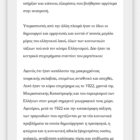
υπήρξαν και κάποιες εξαιρέσεις που βοήθησαν αργότερα
στην ανατροπή.
Υπερασπιστές από την άλλη πλευρά ήταν οι ίδιοι οι
δημιουργοί και ερμηνευτές και κοντά σ’ αυτούς μεγάλο
μέρος του ελληνικού λαού, όλων των κοινωνικών
τάξεων τού ανά τον κόσμο Ελληνισμού. Δύο ήταν τα
κεντρικά επιχειρήματα εναντίον του ρεμπέτικου:
Αφενός ότι ήταν κατάλοιπο της μακροχρόνιας
τουρκικής σκλαβιάς, επομένως αντεθνικό και απεχθές.
Αυτό ήταν το κύριο επιχείρημα ως το 1922, χρονιά της
Μικρασιατικής Καταστροφής και του περιορισμού των
Ελλήνων στον μικρό σημερινό γεωγραφικό τους χώρο.
Αφετέρου, μετά το 1922 και την κατακόρυφη αύξηση
των τραγουδιών που σχετίζονται με τα νέα κοινωνικά
προβλήματα τα οποία δημιούργησαν η προσφυγιά, η
φτώχεια και η κοινωνική αδικία (ψυχοτρόπες ουσίες,
φυλακές, αναζήτηση καλύτερης τύχης και επιβίωσης με