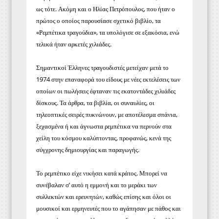
ως τότε. Ακόμη και ο Ηλίας Πετρόπουλος, που ήταν ο
πρώτος ο οποίος παρουσίασε σχετικό βιβλίο, τα
«Ρεμπέτικα τραγούδια», τα υπολόγισε σε εξακόσια, ενώ
τελικά ήταν αρκετές χιλιάδες.
Σημαντικοί Έλληνες τραγουδιστές μετείχαν μετά το
1974 στην επαναφορά του είδους με νέες εκτελέσεις των
οποίων οι πωλήσεις έφταναν τις εκατοντάδες χιλιάδες
δίσκους. Τα άρθρα, τα βιβλία, οι συναυλίες, οι
τηλεοπτικές σειρές πυκνώνουν, με αποτέλεσμα σπάνια,
ξεχασμένα ή και άγνωστα ρεμπέτικα να περνούν στα
χείλη του κόσμου καλύπτοντας, προφανώς, κενά της
σύγχρονης δημιουργίας και παραγωγής.
Το ρεμπέτικο είχε νικήσει κατά κράτος. Μπορεί να
συνέβαλαν σ’ αυτό η εμμονή και το μεράκι των
συλλεκτών και ερευνητών, καθώς επίσης και όλοι οι
μουσικοί και ερμηνευτές που το αγάπησαν με πάθος και