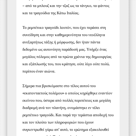
– από τα μπλουζ και την τζαζ ως τα τάνγκο, τα φάντος
και τα τραγούδια της Κάτω Ιταλίας.
Το ρεμπέτικο τραγούδι λοιπόν, που έχει περάσει στη
συνείδηση και στην καθημερινότητα του νεοέλληνα
ανεξαρτήτως τάξης ή μόρφωσης, δεν ήταν πάντα
δεδομένο ως αυτονόητη παράδοσή μας. Υπήρξε ένας
μεγάλος πόλεμος από τα πρώτα χρόνια της δημιουργίας
και εξάπλωσής του, που κράτησε, ούτε λίγο ούτε πολύ,
περίπου έναν αιώνα.
Σήμερα πια βρισκόμαστε στο τέλος αυτού του
«εκατονταετούς πολέμου» ο οποίος κηρύχθηκε εναντίον
εκείνου που, ύστερα από πολλές περιπέτειες και μεγάλη
διαδρομή ανά τον πλανήτη, ονομάστηκε εν τέλει
ρεμπέτικο τραγούδι. Και παρά την τεράστια αποδοχή του
και τον πλούτο των πληροφοριών που έχουν
συγκεντρωθεί γύρω απ’ αυτό, το ερώτημα εξακολουθεί