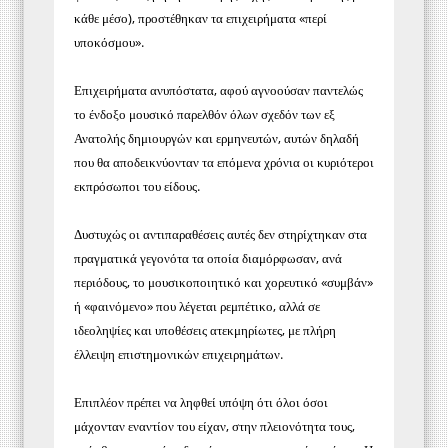
κάθε μέσο), προστέθηκαν τα επιχειρήματα «περί
υποκόσμου».
Επιχειρήματα ανυπόστατα, αφού αγνοούσαν παντελώς
το ένδοξο μουσικό παρελθόν όλων σχεδόν των εξ
Ανατολής δημιουργών και ερμηνευτών, αυτών δηλαδή
που θα αποδεικνύονταν τα επόμενα χρόνια οι κυριότεροι
εκπρόσωποι του είδους.
Δυστυχώς οι αντιπαραθέσεις αυτές δεν στηρίχτηκαν στα
πραγματικά γεγονότα τα οποία διαμόρφωσαν, ανά
περιόδους, το μουσικοποιητικό και χορευτικό «συμβάν»
ή «φαινόμενο» που λέγεται ρεμπέτικο, αλλά σε
ιδεοληψίες και υποθέσεις ατεκμηρίωτες, με πλήρη
έλλειψη επιστημονικών επιχειρημάτων.
Επιπλέον πρέπει να ληφθεί υπόψη ότι όλοι όσοι
μάχονταν εναντίον του είχαν, στην πλειονότητα τους,