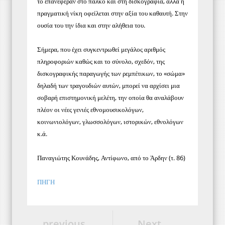
το επανέφεραν στο πάλκο και στη δισκογραφία, αλλά η
πραγματική νίκη οφείλεται στην αξία του καθαυτή. Στην
ουσία του την ίδια και στην αλήθεια του.
Σήμερα, που έχει συγκεντρωθεί μεγάλος αριθμός
πληροφοριών καθώς και το σύνολο, σχεδόν, της
δισκογραφικής παραγωγής των ρεμπέτικων, το «σώμα»
δηλαδή των τραγουδιών αυτών, μπορεί να αρχίσει μια
σοβαρή επιστημονική μελέτη, την οποία θα αναλάβουν
πλέον οι νέες γενιές εθνομουσικολόγων,
κοινωνιολόγων, γλωσσολόγων, ιστορικών, εθνολόγων
κ.ά.
Παναγιώτης Κουνάδης, Αντίφωνο, από το Άρδην (τ. 86)
ΠΗΓΗ
previous
Next