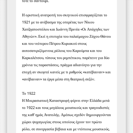
τότε το σαντούρι.
Η οριστική ανατροπή του σκηνικού επισφραγίζεται το
1921 με το ανέβασμα της οπερέτας των Νίκου
Χατζηαποστόλου και Ιωάννη Πρινέα «Οι Απάχηδες των
Αθηνών». Εκεί η επιτυχία του παλαίμαχου Ζάχου Θάνου
και του νεότερου Πέτρου Κυριακού στους
αυτοσατιριζόμενους ρόλους του Καρούμπα και του
Καρκαλέτσου, τύπους του ρεμπέτικου, παρέτεινε για δύο
χρόνια τις παραστάσεις, πράγμα αδιανόητο για την
εποχή αν σκεφτεί κανείς με τι ρυθμούς «κατέβαιναν» και
«ανέβαιναν» τα έργα μέσα στη θεατρική σεζόν.
Το 1922
Η Μικρασιατική Καταστροφή φέρνει στην Ελλάδα μετά
το 1922 και τους μεγάλους μουσικούς και τραγουδιστές
της καθ’ ημάς Ανατολής. Αμέσως σχεδόν δημιουργούνται
χώροι ψυχαγωγίας στους οποίους έχουν τον πρώτο
ρόλο, σε συνεργασία βέβαια και με ντόπιους μουσικούς.