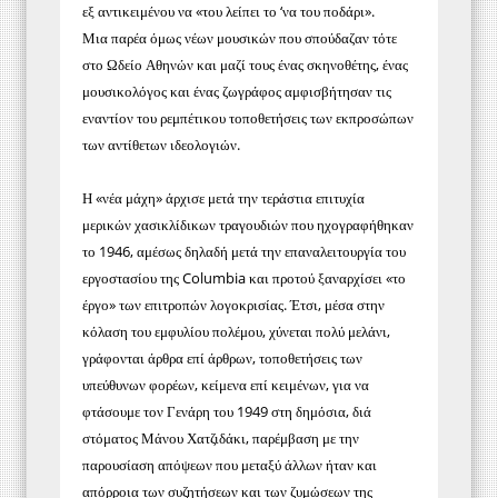
εξ αντικειμένου να «του λείπει το ‘να του ποδάρι».
Μια παρέα όμως νέων μουσικών που σπούδαζαν τότε
στο Ωδείο Αθηνών και μαζί τους ένας σκηνοθέτης, ένας
μουσικολόγος και ένας ζωγράφος αμφισβήτησαν τις
εναντίον του ρεμπέτικου τοποθετήσεις των εκπροσώπων
των αντίθετων ιδεολογιών.
Η «νέα μάχη» άρχισε μετά την τεράστια επιτυχία
μερικών χασικλίδικων τραγουδιών που ηχογραφήθηκαν
το 1946, αμέσως δηλαδή μετά την επαναλειτουργία του
εργοστασίου της Columbia και προτού ξαναρχίσει «το
έργο» των επιτροπών λογοκρισίας. Έτσι, μέσα στην
κόλαση του εμφυλίου πολέμου, χύνεται πολύ μελάνι,
γράφονται άρθρα επί άρθρων, τοποθετήσεις των
υπεύθυνων φορέων, κείμενα επί κειμένων, για να
φτάσουμε τον Γενάρη του 1949 στη δημόσια, διά
στόματος Μάνου Χατζιδάκι, παρέμβαση με την
παρουσίαση απόψεων που μεταξύ άλλων ήταν και
απόρροια των συζητήσεων και των ζυμώσεων της