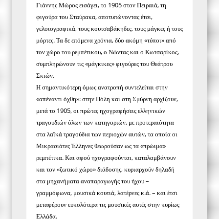
Γιάννης Μώρος εισάγει, το 1905 στον Πειραιά, τη
φιγούρα του Σταύρακα, αποτυπώνοντας έτσι,
γελοιογραφικά, τους κουτσαβάκηδες, τους μάγκες ή τους
μόρτες. Τα δε επόμενα χρόνια, δύο ακόμη «τύποι» από
τον χώρο του ρεμπέτικου, ο Νώντας και ο Κωτσαρίκος,
συμπληρώνουν τις «μάγκικες» φιγούρες του Θεάτρου
Σκιών.
Η σημαντικότερη όμως ανατροπή συντελείται στην
«απέναντι όχθη»: στην Πόλη και στη Σμύρνη αρχίζουν,
μετά το 1905, οι πρώτες ηχογραφήσεις ελληνικών
τραγουδιών όλων των κατηγοριών, με προτεραιότητα
στα λαϊκά τραγούδια των περιοχών αυτών, τα οποία οι
Μικρασιάτες Έλληνες θεωρούσαν ως τα «πρώιμα»
ρεμπέτικα. Και αφού ηχογραφούνται, καταλαμβάνουν
και τον «ζωτικό χώρο» διάδοσης, κυριαρχούν δηλαδή
στα μηχανήματα αναπαραγωγής του ήχου –
γραμμόφωνα, μουσικά κουτιά, λατέρνες κ.ά. – και έτσι
μεταφέρουν ευκολότερα τις μουσικές αυτές στην κυρίως
Ελλάδα.