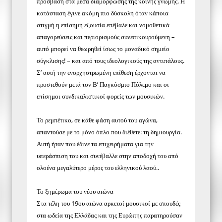
πρόσβαση στα μέσα διαμόρφωσης της κοινής γνώμης. Η
κατάσταση έγινε ακόμη πιο δύσκολη όταν κάποια
στιγμή η επίσημη εξουσία επέβαλε και νομοθετικά
απαγορεύσεις και περιορισμούς συνεπικουρούμενη –
αυτό μπορεί να θεωρηθεί ίσως το μοναδικό σημείο
σύγκλισης! – και από τους ιδεολογικούς της αντιπάλους.
Σ’ αυτή την ενορχηστρωμένη επίθεση έρχονται να
προστεθούν μετά τον Β’ Παγκόσμιο Πόλεμο και οι
επίσημοι συνδικαλιστικοί φορείς των μουσικών.
Το ρεμπέτικο, σε κάθε φάση αυτού του αγώνα,
απαντούσε με το μόνο όπλο που διέθετε: τη δημιουργία.
Αυτή ήταν που έδινε τα επιχειρήματα για την
υπεράσπιση του και συνέβαλλε στην αποδοχή του από
ολοένα μεγαλύτερο μέρος του ελληνικού λαού..
Το ξημέρωμα του νέου αιώνα
Στα τέλη του 19ου αιώνα αρκετοί μουσικοί με σπουδές
στα ωδεία της Ελλάδας και της Ευρώπης παρατηρούσαν