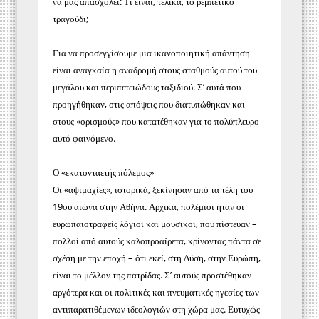
να μας απασχολεί: Τι είναι, τελικά, το ρεμπέτικο
τραγούδι;
Για να προσεγγίσουμε μια ικανοποιητική απάντηση
είναι αναγκαία η αναδρομή στους σταθμούς αυτού του
μεγάλου και περιπετειώδους ταξιδιού. Σ’ αυτά που
προηγήθηκαν, στις απόψεις που διατυπώθηκαν και
στους «ορισμούς» που κατατέθηκαν για το πολύπλευρο
αυτό φαινόμενο.
Ο «εκατονταετής πόλεμος»
Οι «αψιμαχίες», ιστορικά, ξεκίνησαν από τα τέλη του
19ου αιώνα στην Αθήνα. Αρχικά, πολέμιοι ήταν οι
ευρωπαιοτραφείς λόγιοι και μουσικοί, που πίστευαν –
πολλοί από αυτούς καλοπροαίρετα, κρίνοντας πάντα σε
σχέση με την εποχή – ότι εκεί, στη Δύση, στην Ευρώπη,
είναι το μέλλον της πατρίδας. Σ’ αυτούς προστέθηκαν
αργότερα και οι πολιτικές και πνευματικές ηγεσίες των
αντιπαρατιθέμενων ιδεολογιών στη χώρα μας. Ευτυχώς