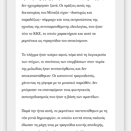
δεν ηχογράφησαν ξανά. Οι πράξεις αυτές της
δικτατορίας του Μεταξά είχαν –δυστυχώς και
παραδόξως– σύμμαχο και τους εκπροσώπους της
ηγεσίας της αντιπαρατιθέμενης ιδεολογίας, που ήταν
τότε το ΚΚΕ, το οποίο χαρακτήρισε και αυτό τα
ρεμπέτικα ως «τραγούδια του υποκόσμου».
Το πλήγμα ήταν καίριο αφού, πέρα από τη λογοκρισία
των στίχων, οι συνέπειες των επεμβάσεων στον τομέα
της μελωδίας ήταν ανεπανόρθωτες και δεν
αποκαταστάθηκαν. Οι κατοπινοί τραγουδιστές,
χάνοντας τη γέφυρα με το μουσικό παρελθόν, δεν
μπόρεσαν να επαναφέρουν τους φωνητικούς
αυτοσχεδιασμούς που ήταν η βάση των αμανέδων.
Παρά την ήττα αυτή, το ρεμπέτικο «αντεπιτέθηκε» με τη
νέα γενιά δημιουργών, οι οποίοι κοντά στους παλιούς
έδωσαν τη μάχη τους με τραγούδια κοινής αποδοχής,