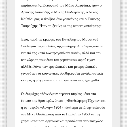
παρέας αυτής. Εκτός από τον Μάνο Χατζιδάκι, ήταν ο
Αργύρης Κουνάδης, ο Μίκης Θεοδωράκης, ο Νίκος
Κούνδουρος, ο Φοίβος Ανωγειανάκης και ο Γιάννης
Τσαρούχης. Ήταν το ξεκίνημα της «απενοχοποίησης».
Έτσι, παρά τις κραυγές του Πανελληνίου Μουσικού
Συλλόγου, τις επιθέσεις της επίσημης Αριστεράς από τα
έντυπά της κατά των τραγουδιών αυτών, αλλά και την
υποχώρηση του ίδιου του ρεμπέτικου, αφού είχαν
αλλάξει λόγω των εμφυλιακών και μετεμφυλιακών
γεγονότων οι κοινωνικές συνθήκες στα μεγάλα αστικά
κέντρα, η μάχη εναντίον του φαίνεται πως έχει χαθεί.
Οι διαμάχες πλέον έχουν περάσει κυρίως μέσα στα
έντυπα της Αριστεράς, όπως η «Επιθεώρηση Τέχνης» και
η εφημερίδα «Αυγή» (1961), ιδιαίτερα μετά την επάνοδο
του Μίκη Θεοδωράκη από το Παρίσι το 1960 και τη
χρησιμοποίηση οργάνων και προσώπων από τον χώρο