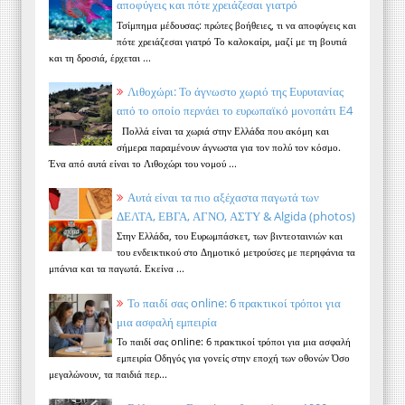
αποφύγεις και πότε χρειάζεσαι γιατρό
Τσίμπημα μέδουσας: πρώτες βοήθειες, τι να αποφύγεις και
πότε χρειάζεσαι γιατρό Το καλοκαίρι, μαζί με τη βουτιά
και τη δροσιά, έρχεται ...
Λιθοχώρι: Το άγνωστο χωριό της Ευρυτανίας
από το οποίο περνάει το ευρωπαϊκό μονοπάτι Ε4
Πολλά είναι τα χωριά στην Ελλάδα που ακόμη και
σήμερα παραμένουν άγνωστα για τον πολύ τον κόσμο.
Ένα από αυτά είναι το Λιθοχώρι του νομού ...
Αυτά είναι τα πιο αξέχαστα παγωτά των
ΔΕΛΤΑ, ΕΒΓΑ, ΑΓΝΟ, ΑΣΤΥ & Algida (photos)
Στην Ελλάδα, του Ευρωμπάσκετ, των βιντεοταινιών και
του ενδεικτικού στο Δημοτικό μετρούσες με περηφάνια τα
μπάνια και τα παγωτά. Εκείνα ...
Το παιδί σας online: 6 πρακτικοί τρόποι για
μια ασφαλή εμπειρία
Το παιδί σας online: 6 πρακτικοί τρόποι για μια ασφαλή
εμπειρία Οδηγός για γονείς στην εποχή των οθονών Όσο
μεγαλώνουν, τα παιδιά περ...