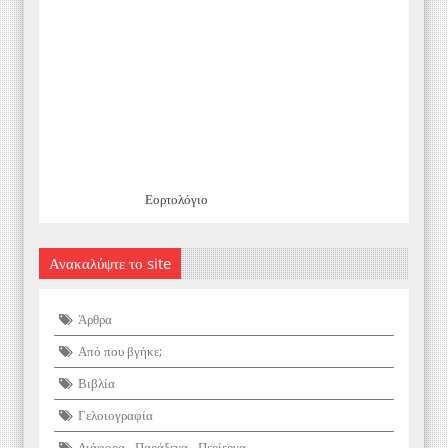
Εορτολόγιο
Ανακαλύψτε το site
Άρθρα
Από που βγήκε;
Βιβλία
Γελοιογραφία
Διάφορα - Παράξενα - Περίεργα