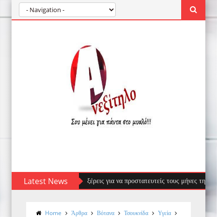
ση - Ό,τι πρέπει να ξέρεις για να προστατευτείς τους μήνες της ζέστης
Latest News
Home
Άρθρα
Βότανα
Τσουκνίδα
Υγεία