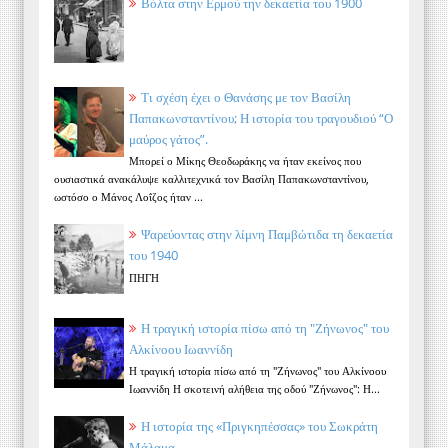
Βόλτα στην Ερμού την δεκαετία του 1900
Τι σχέση έχει ο Θανάσης με τον Βασίλη
Παπακωνσταντίνου; Η ιστορία του τραγουδιού “Ο
μαύρος γάτος”.
Μπορεί ο Μίκης Θεοδωράκης να ήταν εκείνος που
ουσιαστικά ανακάλυψε καλλιτεχνικά τον Βασίλη Παπακωνσταντίνου,
ωστόσο ο Μάνος Λοΐζος ήταν ...
Ψαρεύοντας στην λίμνη Παμβώτιδα τη δεκαετία
του 1940
ΠΗΓΗ
Η τραγική ιστορία πίσω από τη "Ζήνωνος" του
Αλκίνοου Ιωαννίδη
Η τραγική ιστορία πίσω από τη "Ζήνωνος" του Αλκίνοου
Ιωαννίδη Η σκοτεινή αλήθεια της οδού "Ζήνωνος": Η...
Η ιστορία της «Πριγκηπέσσας» του Σωκράτη
Μάλαμα