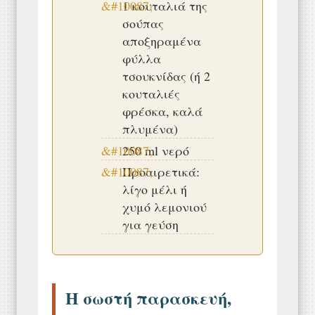
1 κουταλιά της
σούπας
αποξηραμένα
φύλλα
τσουκνίδας (ή 2
κουταλιές
φρέσκα, καλά
πλυμένα)
250 ml νερό
Προαιρετικά:
λίγο μέλι ή
χυμό λεμονιού
για γεύση
Η σωστή παρασκευή,