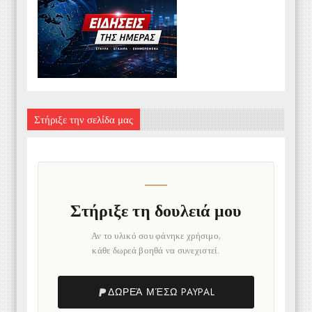
Στήριξε την σελίδα μας
Στήριξε τη δουλειά μου
Αν το υλικό σου φάνηκε χρήσιμο,
κάθε δωρεά βοηθά να συνεχιστεί.
ΔΩΡΕΆ ΜΈΣΩ PAYPAL