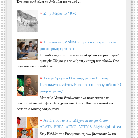
Ένα από αυτά είναι το Λιθοχώρι του νομού ...
Στην Μήλο το 1970
Το παιδί σας online: 6 πρακτικοί τρόποι για
μια ασφαλή εμπειρία
Το παιδί σας online: 6 πρακτικοί τρόποι για μια ασφαλή
εμπειρία Οδηγός για γονείς στην εποχή των οθονών Όσο
μεγαλώνουν, τα παιδιά περ...
Τι σχέση έχει ο Θανάσης με τον Βασίλη
Παπακωνσταντίνου; Η ιστορία του τραγουδιού “Ο
μαύρος γάτος”.
Μπορεί ο Μίκης Θεοδωράκης να ήταν εκείνος που
ουσιαστικά ανακάλυψε καλλιτεχνικά τον Βασίλη Παπακωνσταντίνου,
ωστόσο ο Μάνος Λοΐζος ήταν ...
Αυτά είναι τα πιο αξέχαστα παγωτά των
ΔΕΛΤΑ, ΕΒΓΑ, ΑΓΝΟ, ΑΣΤΥ & Algida (photos)
Στην Ελλάδα, του Ευρωμπάσκετ, των βιντεοταινιών και