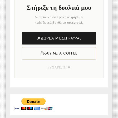
Στήριξε τη δουλειά μου
Αν το υλικό σου φάνηκε χρήσιμο,
κάθε δωρεά βοηθά να συνεχιστεί.
ΔΩΡΕΆ ΜΈΣΩ PAYPAL
BUY ME A COFFEE
ΕΥΧΑΡΙΣΤΏ ❤