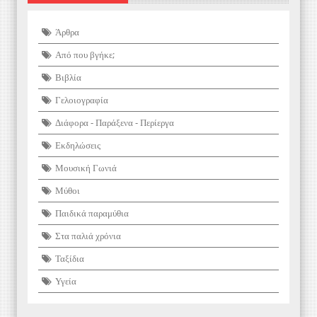
Άρθρα
Από που βγήκε;
Βιβλία
Γελοιογραφία
Διάφορα - Παράξενα - Περίεργα
Εκδηλώσεις
Μουσική Γωνιά
Μύθοι
Παιδικά παραμύθια
Στα παλιά χρόνια
Ταξίδια
Υγεία