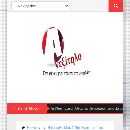
Latest News
Τσίμπημα μέδουσας: πρώτες βοήθειες, τι να 
Home
Η δασκάλα Μακ Τι Ταν Νχου - αυτή που