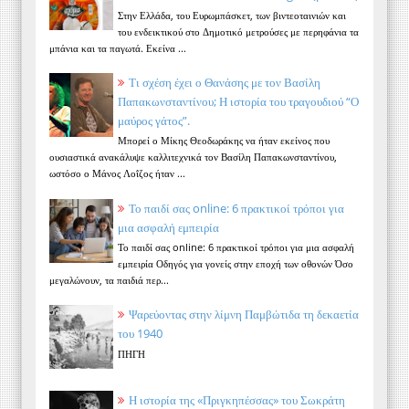
Στην Ελλάδα, του Ευρωμπάσκετ, των βιντεοταινιών και
του ενδεικτικού στο Δημοτικό μετρούσες με περηφάνια τα
μπάνια και τα παγωτά. Εκείνα ...
Τι σχέση έχει ο Θανάσης με τον Βασίλη
Παπακωνσταντίνου; Η ιστορία του τραγουδιού “Ο
μαύρος γάτος”.
Μπορεί ο Μίκης Θεοδωράκης να ήταν εκείνος που
ουσιαστικά ανακάλυψε καλλιτεχνικά τον Βασίλη Παπακωνσταντίνου,
ωστόσο ο Μάνος Λοΐζος ήταν ...
Το παιδί σας online: 6 πρακτικοί τρόποι για
μια ασφαλή εμπειρία
Το παιδί σας online: 6 πρακτικοί τρόποι για μια ασφαλή
εμπειρία Οδηγός για γονείς στην εποχή των οθονών Όσο
μεγαλώνουν, τα παιδιά περ...
Ψαρεύοντας στην λίμνη Παμβώτιδα τη δεκαετία
του 1940
ΠΗΓΗ
Η ιστορία της «Πριγκηπέσσας» του Σωκράτη