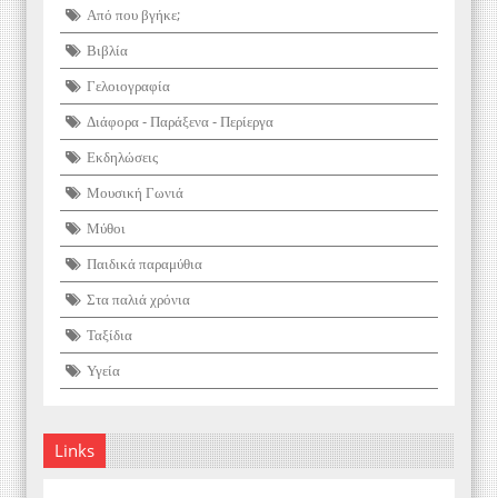
Από που βγήκε;
Βιβλία
Γελοιογραφία
Διάφορα - Παράξενα - Περίεργα
Εκδηλώσεις
Μουσική Γωνιά
Μύθοι
Παιδικά παραμύθια
Στα παλιά χρόνια
Ταξίδια
Υγεία
Links