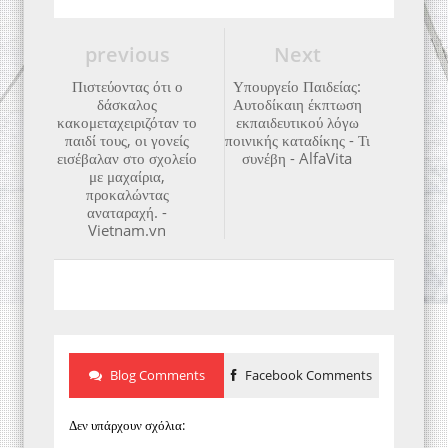
previous
Next
Πιστεύοντας ότι ο
Υπουργείο Παιδείας:
δάσκαλος
Αυτοδίκαιη έκπτωση
κακομεταχειριζόταν το
εκπαιδευτικού λόγω
παιδί τους, οι γονείς
ποινικής καταδίκης - Τι
εισέβαλαν στο σχολείο
συνέβη - AlfaVita
με μαχαίρια,
προκαλώντας
αναταραχή. -
Vietnam.vn
Blog Comments
Facebook Comments
Δεν υπάρχουν σχόλια: