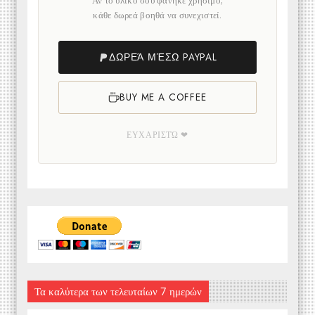
Αν το υλικό σου φάνηκε χρήσιμο,
κάθε δωρεά βοηθά να συνεχιστεί.
ΔΩΡΕΆ ΜΈΣΩ PAYPAL
BUY ME A COFFEE
ΕΥΧΑΡΙΣΤΏ ❤
Τα καλύτερα των τελευταίων 7 ημερών