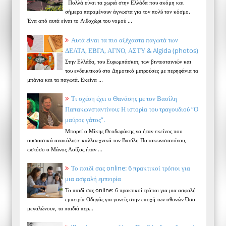
Πολλά είναι τα χωριά στην Ελλάδα που ακόμη και
σήμερα παραμένουν άγνωστα για τον πολύ τον κόσμο.
Ένα από αυτά είναι το Λιθοχώρι του νομού ...
Αυτά είναι τα πιο αξέχαστα παγωτά των
ΔΕΛΤΑ, ΕΒΓΑ, ΑΓΝΟ, ΑΣΤΥ & Algida (photos)
Στην Ελλάδα, του Ευρωμπάσκετ, των βιντεοταινιών και
του ενδεικτικού στο Δημοτικό μετρούσες με περηφάνια τα
μπάνια και τα παγωτά. Εκείνα ...
Τι σχέση έχει ο Θανάσης με τον Βασίλη
Παπακωνσταντίνου; Η ιστορία του τραγουδιού “Ο
μαύρος γάτος”.
Μπορεί ο Μίκης Θεοδωράκης να ήταν εκείνος που
ουσιαστικά ανακάλυψε καλλιτεχνικά τον Βασίλη Παπακωνσταντίνου,
ωστόσο ο Μάνος Λοΐζος ήταν ...
Το παιδί σας online: 6 πρακτικοί τρόποι για
μια ασφαλή εμπειρία
Το παιδί σας online: 6 πρακτικοί τρόποι για μια ασφαλή
εμπειρία Οδηγός για γονείς στην εποχή των οθονών Όσο
μεγαλώνουν, τα παιδιά περ...