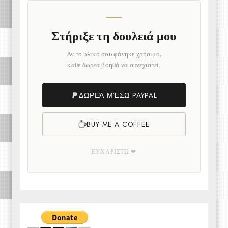
Στήριξε τη δουλειά μου
Αν το υλικό σου φάνηκε χρήσιμο,
κάθε δωρεά βοηθά να συνεχιστεί.
ΔΩΡΕΆ ΜΈΣΩ PAYPAL
BUY ME A COFFEE
ΕΥΧΑΡΙΣΤΏ ❤