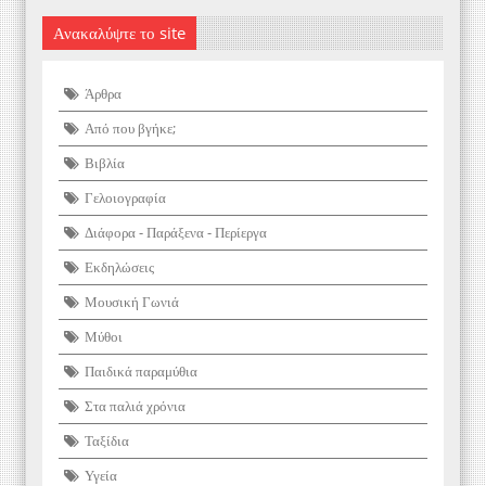
Ανακαλύψτε το site
Άρθρα
Από που βγήκε;
Βιβλία
Γελοιογραφία
Διάφορα - Παράξενα - Περίεργα
Εκδηλώσεις
Μουσική Γωνιά
Μύθοι
Παιδικά παραμύθια
Στα παλιά χρόνια
Ταξίδια
Υγεία