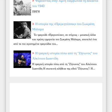
Ψαρεύοντας στην λίμνη Παμβώτιδα τη δεκαετία
του 1940
ΠΗΓΗ
Η ιστορία της «Πριγκηπέσσας» του Σωκράτη
Μάλαμα
Το τραγούδι «Πριγκιπέσα», σε στίχους – μουσική άλλα
και πρώτη ερμηνεία του Σωκράτη Μάλαμα, αποτελεί ένα
από τα πιο αγαπημένα τραγούδια του...
Η τραγική ιστορία πίσω από τη "Ζήνωνος" του
Αλκίνοου Ιωαννίδη
Η τραγική ιστορία πίσω από τη "Ζήνωνος" του Αλκίνοου
Ιωαννίδη Η σκοτεινή αλήθεια της οδού "Ζήνωνος": Η...