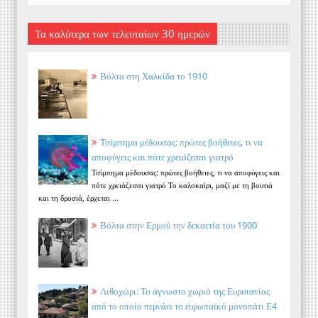
Τα καλύτερα των τελευταίων 30 ημερών
Βόλτα στη Χαλκίδα το 1910
Τσίμπημα μέδουσας: πρώτες βοήθειες, τι να
αποφύγεις και πότε χρειάζεσαι γιατρό
Τσίμπημα μέδουσας: πρώτες βοήθειες, τι να αποφύγεις και
πότε χρειάζεσαι γιατρό Το καλοκαίρι, μαζί με τη βουτιά
και τη δροσιά, έρχεται ...
Βόλτα στην Ερμού την δεκαετία του 1900
Λιθοχώρι: Το άγνωστο χωριό της Ευρυτανίας
από το οποίο περνάει το ευρωπαϊκό μονοπάτι Ε4