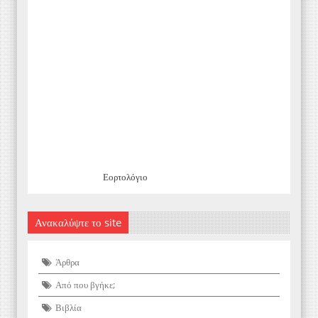
Εορτολόγιο
Ανακαλύψτε το site
Άρθρα
Από που βγήκε;
Βιβλία