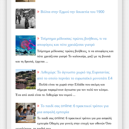
Βόλτα στην Ερμού την δεκαετία του 1900
Τσίμπημα μέδουσας: πρώτες βοήθειες, τι να
αποφύγεις και πότε χρειάζεσαι γιατρό
Τσίμπημα μέδουσας: πρώτες βοήθειες, τι να αποφύγεις και
πότε χρειάζεσαι γιατρό Το καλοκαίρι, μαζί με τη βουτιά
και τη δροσιά, έρχεται ...
Λιθοχώρι: Το άγνωστο χωριό της Ευρυτανίας
από το οποίο περνάει το ευρωπαϊκό μονοπάτι Ε4
Πολλά είναι τα χωριά στην Ελλάδα που ακόμη και
σήμερα παραμένουν άγνωστα για τον πολύ τον κόσμο.
Ένα από αυτά είναι το Λιθοχώρι του νομού ...
Το παιδί σας online: 6 πρακτικοί τρόποι για
μια ασφαλή εμπειρία
Το παιδί σας online: 6 πρακτικοί τρόποι για μια ασφαλή
εμπειρία Οδηγός για γονείς στην εποχή των οθονών Όσο
μεγαλώνουν, τα παιδιά περ...