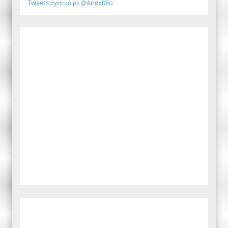
Tweets σχετικά με @Anexitilo