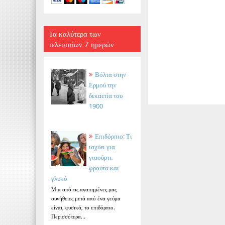
Τα καλύτερα των
τελευταίων 7 ημερών
Βόλτα στην
Ερμού την
δεκαετία του
1900
Επιδόρπιο: Τι
ισχύει για
γιαούρτι,
φρούτα και
γλυκό
Μια από τις αγαπημένες μας
συνήθειες μετά από ένα γεύμα
είναι, φυσικά, το επιδόρπιο.
Περισσότερα...