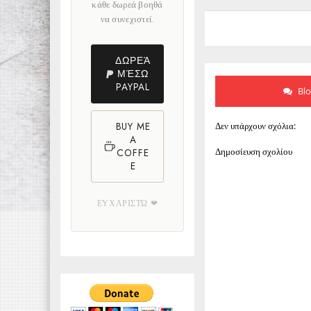
κάθε δωρεά βοηθά
να συνεχιστεί.
ΔΩΡΕΆ
ΜΈΣΩ
PAYPAL
Bl
Δεν υπάρχουν σχόλια:
BUY ME
A
Δημοσίευση σχολίου
COFFE
E
ΕΥΧΑΡΙΣΤΏ ❤