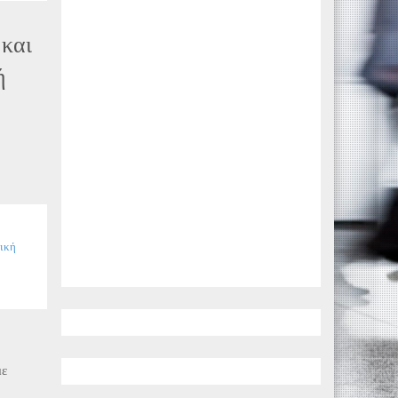
 και
ή
νική
με