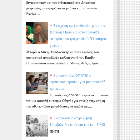
βιντεοταινιών και του ενδεικτικού στο Δημοτικό
μετρούσες με περηφάνια τα μπάνια και τα παγωτά.
Εκείνα ...
Τι σχέση έχει ο Θανάσης με τον
Βασίλη Παπακωνσταντίνου; Η
ιστορία του τραγουδιού “Ο μαύρος
γάτος”.
Μπορεί ο Μίκης Θεοδωράκης να ήταν εκείνος που
ουσιαστικά ανακάλυψε καλλιτεχνικά τον Βασίλη
Παπακωνσταντίνου, ωστόσο ο Μάνος Λοΐζος ήταν ...
Το παιδί σας online: 6
πρακτικοί τρόποι για μια ασφαλή
εμπειρία
Το παιδί σας online: 6 πρακτικοί τρόποι
για μια ασφαλή εμπειρία Οδηγός για γονείς στην εποχή
των οθονών Όσο μεγαλώνουν, τα παιδιά περ...
Ψαρεύοντας στην λίμνη
Παμβώτιδα τη δεκαετία του 1940
ΠΗΓΗ