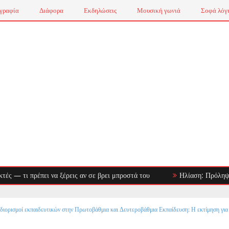
γραφία
Διάφορα
Εκδηλώσεις
Μουσική γωνιά
Σοφά λόγ
ι πρέπει να ξέρεις αν σε βρει μπροστά του
Ηλίαση: Πρόληψη & Αντιμ
διορισμοί εκπαιδευτικών στην Πρωτοβάθμια και Δευτεροβάθμια Εκπαίδευση: Η εκτίμηση για