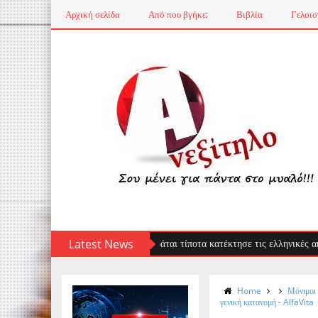
Αρχική σελίδα
Από που βγήκε;
Βιβλία
Γελοιο
ος: Ο επισκέπτης που δεν φοβάται τίποτα κατέκτησε τις ελληνικές ακτές — τ
Latest News
Home
Μόνιμοι 
γενική κατανομή - AlfaVita