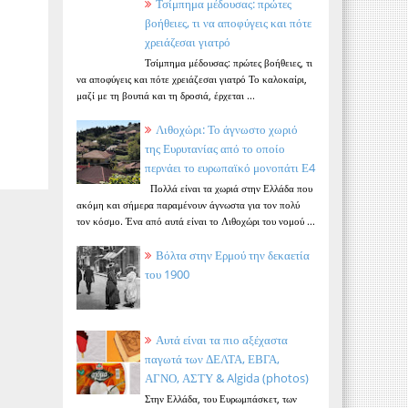
Τσίμπημα μέδουσας: πρώτες
βοήθειες, τι να αποφύγεις και πότε
χρειάζεσαι γιατρό
Τσίμπημα μέδουσας: πρώτες βοήθειες, τι
να αποφύγεις και πότε χρειάζεσαι γιατρό Το καλοκαίρι,
μαζί με τη βουτιά και τη δροσιά, έρχεται ...
Λιθοχώρι: Το άγνωστο χωριό
της Ευρυτανίας από το οποίο
περνάει το ευρωπαϊκό μονοπάτι Ε4
Πολλά είναι τα χωριά στην Ελλάδα που
ακόμη και σήμερα παραμένουν άγνωστα για τον πολύ
τον κόσμο. Ένα από αυτά είναι το Λιθοχώρι του νομού ...
Βόλτα στην Ερμού την δεκαετία
του 1900
Αυτά είναι τα πιο αξέχαστα
παγωτά των ΔΕΛΤΑ, ΕΒΓΑ,
ΑΓΝΟ, ΑΣΤΥ & Algida (photos)
Στην Ελλάδα, του Ευρωμπάσκετ, των