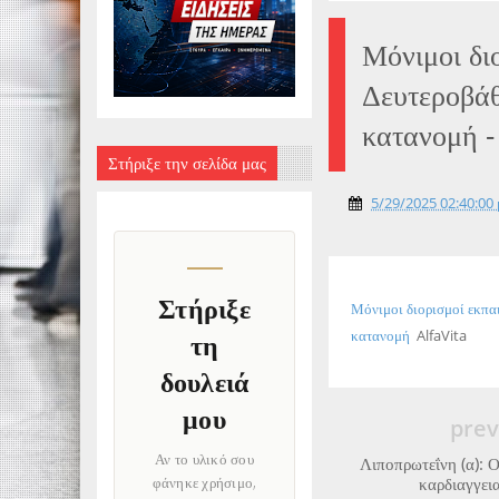
Μόνιμοι δι
Δευτεροβάθ
κατανομή -
Στήριξε την σελίδα μας
5/29/2025 02:40:00 
Στήριξε
Μόνιμοι διορισμοί εκπα
κατανομή
AlfaVita
τη
δουλειά
μου
prev
Αν το υλικό σου
Λιποπρωτεΐνη (α): Ο
φάνηκε χρήσιμο,
καρδιαγγει