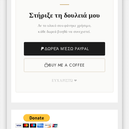
Στήριξε τη δουλειά μου
Αν το υλικό σου φάνηκε χρήσιμο,
κάθε δωρεά βοηθά να συνεχιστεί.
ΔΩΡΕΆ ΜΈΣΩ PAYPAL
BUY ME A COFFEE
ΕΥΧΑΡΙΣΤΏ ❤