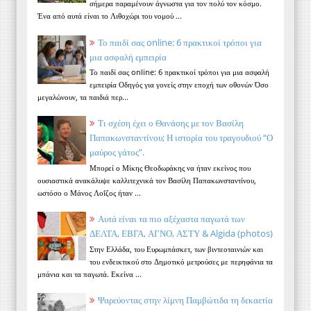
σήμερα παραμένουν άγνωστα για τον πολύ τον κόσμο.
Ένα από αυτά είναι το Λιθοχώρι του νομού ...
Το παιδί σας online: 6 πρακτικοί τρόποι για
μια ασφαλή εμπειρία
Το παιδί σας online: 6 πρακτικοί τρόποι για μια ασφαλή
εμπειρία Οδηγός για γονείς στην εποχή των οθονών Όσο
μεγαλώνουν, τα παιδιά περ...
Τι σχέση έχει ο Θανάσης με τον Βασίλη
Παπακωνσταντίνου; Η ιστορία του τραγουδιού “Ο
μαύρος γάτος”.
Μπορεί ο Μίκης Θεοδωράκης να ήταν εκείνος που
ουσιαστικά ανακάλυψε καλλιτεχνικά τον Βασίλη Παπακωνσταντίνου,
ωστόσο ο Μάνος Λοΐζος ήταν ...
Αυτά είναι τα πιο αξέχαστα παγωτά των
ΔΕΛΤΑ, ΕΒΓΑ, ΑΓΝΟ, ΑΣΤΥ & Algida (photos)
Στην Ελλάδα, του Ευρωμπάσκετ, των βιντεοταινιών και
του ενδεικτικού στο Δημοτικό μετρούσες με περηφάνια τα
μπάνια και τα παγωτά. Εκείνα ...
Ψαρεύοντας στην λίμνη Παμβώτιδα τη δεκαετία