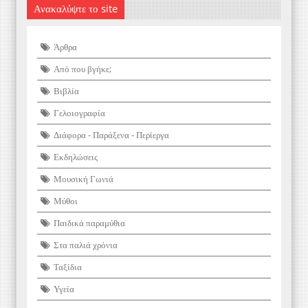
Ανακαλύψτε το site
Άρθρα
Από που βγήκε;
Βιβλία
Γελοιογραφία
Διάφορα - Παράξενα - Περίεργα
Εκδηλώσεις
Μουσική Γωνιά
Μύθοι
Παιδικά παραμύθια
Στα παλιά χρόνια
Ταξίδια
Υγεία