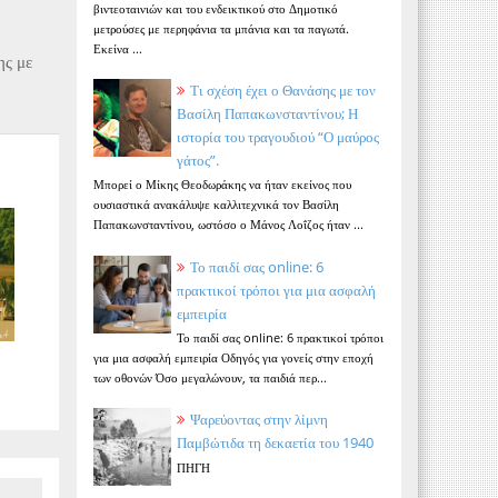
βιντεοταινιών και του ενδεικτικού στο Δημοτικό
μετρούσες με περηφάνια τα μπάνια και τα παγωτά.
Εκείνα ...
ης με
.
Τι σχέση έχει ο Θανάσης με τον
Βασίλη Παπακωνσταντίνου; Η
ιστορία του τραγουδιού “Ο μαύρος
γάτος”.
Μπορεί ο Μίκης Θεοδωράκης να ήταν εκείνος που
ουσιαστικά ανακάλυψε καλλιτεχνικά τον Βασίλη
Παπακωνσταντίνου, ωστόσο ο Μάνος Λοΐζος ήταν ...
Το παιδί σας online: 6
πρακτικοί τρόποι για μια ασφαλή
εμπειρία
Το παιδί σας online: 6 πρακτικοί τρόποι
για μια ασφαλή εμπειρία Οδηγός για γονείς στην εποχή
των οθονών Όσο μεγαλώνουν, τα παιδιά περ...
Ψαρεύοντας στην λίμνη
Παμβώτιδα τη δεκαετία του 1940
ΠΗΓΗ