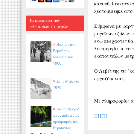
κατευθείαν αυτό τ
ξεστομίστηκε από 
Τα καλύτερα των
Σύμφωνα με μαρτυ
τελευταίων 7 ημερών
μεγάλων εξόδων, 
ενώ αξέχαστες θα 
Βόλτα στην
λειτουργία με τα
Ερμού την
εκατοντάδων μέτρω
δεκαετία του
1900
Ο Λεβέντης τις "κ
εργαζόμενους.
Στην Μήλο το
1970
Με πληροφορίες από
Πάντα Βρέχει:
ΠΗΓΗ
Ένας απίστευτος
προορισμός της
Ευρυτανίας