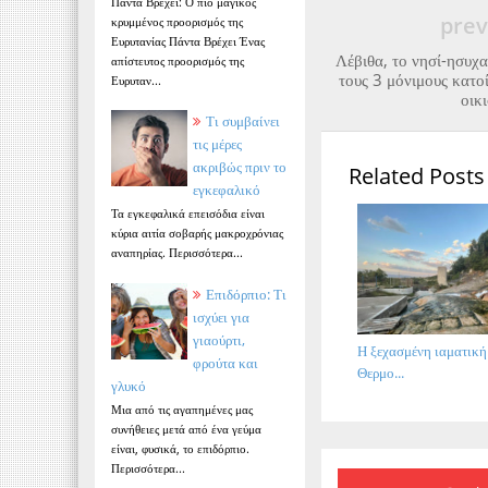
Πάντα Βρέχει: Ο πιο μαγικός
prev
κρυμμένος προορισμός της
Ευρυτανίας Πάντα Βρέχει Ένας
Λέβιθα, το νησί-ησυχα
απίστευτος προορισμός της
τους 3 μόνιμους κατο
Ευρυταν...
οικ
Τι συμβαίνει
τις μέρες
ακριβώς πριν το
Related Posts
εγκεφαλικό
Τα εγκεφαλικά επεισόδια είναι
κύρια αιτία σοβαρής μακροχρόνιας
αναπηρίας. Περισσότερα...
Επιδόρπιο: Τι
ισχύει για
γιαούρτι,
Η ξεχασμένη ιαματική
φρούτα και
Θερμο...
γλυκό
Μια από τις αγαπημένες μας
συνήθειες μετά από ένα γεύμα
είναι, φυσικά, το επιδόρπιο.
Περισσότερα...