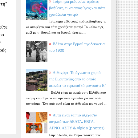
Τσίμπημα μέδουσας: πρώτες
ντη"
βοήθειες, τι να αποφύγεις και πότε
χρειάζεσαι γιατρό
Τσίμπημα μέδουσας: πρώτες βοήθειες, τι
είτε
να αποφύγεις και πότε χρειάζεσαι γιατρό Το καλοκαίρι,
μαζί με τη βουτιά και τη δροσιά, έρχεται ...
ρα
ε
Βόλτα στην Ερμού την δεκαετία
ρές
του 1900
Λιθοχώρι: Το άγνωστο χωριό
της Ευρυτανίας από το οποίο
περνάει το ευρωπαϊκό μονοπάτι Ε4
Πολλά είναι τα χωριά στην Ελλάδα που
ακόμη και σήμερα παραμένουν άγνωστα για τον πολύ
τον κόσμο. Ένα από αυτά είναι το Λιθοχώρι του νομού ...
Αυτά είναι τα πιο αξέχαστα
παγωτά των ΔΕΛΤΑ, ΕΒΓΑ,
ΑΓΝΟ, ΑΣΤΥ & Algida (photos)
Στην Ελλάδα, του Ευρωμπάσκετ, των