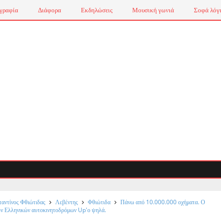
γραφία
Διάφορα
Εκδηλώσεις
Μουσική γωνιά
Σοφά λόγ
αντίνος Φθιώτιδας
Λεβέντης
Φθιώτιδα
Πάνω από 10.000.000 οχήματα. Ο
ων Ελληνικών αυτοκινητοδρόμων Up'ο ψηλά.