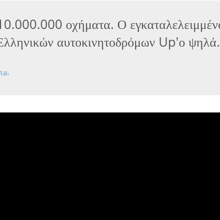
0.000.000 οχήματα. Ο εγκαταλελειμμέν
Ελληνικών αυτοκινητοδρόμων Up'ο ψηλά
π.μ.