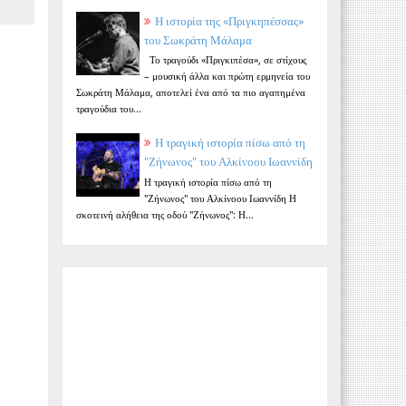
Η ιστορία της «Πριγκηπέσσας»
του Σωκράτη Μάλαμα
Το τραγούδι «Πριγκιπέσα», σε στίχους
– μουσική άλλα και πρώτη ερμηνεία του
Σωκράτη Μάλαμα, αποτελεί ένα από τα πιο αγαπημένα
τραγούδια του...
Η τραγική ιστορία πίσω από τη
"Ζήνωνος" του Αλκίνοου Ιωαννίδη
Η τραγική ιστορία πίσω από τη
"Ζήνωνος" του Αλκίνοου Ιωαννίδη Η
σκοτεινή αλήθεια της οδού "Ζήνωνος": Η...