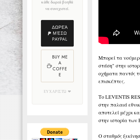
κάθε δωρεά βοηθά
να συνεχιστεί.
ΔΩΡΕΆ
ΜΈΣΩ
PAYPAL
BUY ME
Μπορεί τα νούμερα
A
στάση" στην ιστορ
COFFE
οχήματα παντός τ
E
επισκέπτες.
ΕΥΧΑΡΙΣΤΏ ❤
Το LEVENTIS RES
στην παλαιά εθνικ
αποτελεί μέχρι κα
στην ιστορία των
Ο σταθμός ξεκίνησ