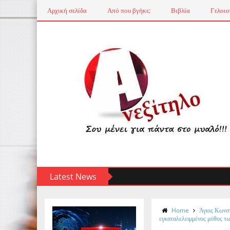
Αρχική σελίδα
Από που βγήκε;
Βιβλία
Γελοιο
Latest News
Home
Άγιος Κωνστ
εγκαταλελειμμένος μύθος τ