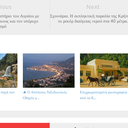
ious
Next
στήριο του Αιγαίου με
Σχοινάρια. Η εκπληκτική παραλία της Κρήτ
ίκους και τον υπέροχο
το ρεκόρ διαύγειας νερού στα 40 μέτρα
ισμό
 πηγή των
🔥 Ο Απόλυτος Ταξιδιωτικός
Επιχρωματισμένη φωτογραφία
Οδηγός γ...
από τα Κ...