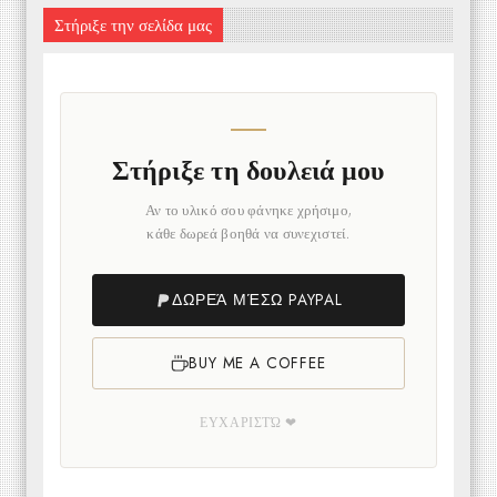
Στήριξε την σελίδα μας
Στήριξε τη δουλειά μου
Αν το υλικό σου φάνηκε χρήσιμο,
κάθε δωρεά βοηθά να συνεχιστεί.
ΔΩΡΕΆ ΜΈΣΩ PAYPAL
BUY ME A COFFEE
ΕΥΧΑΡΙΣΤΏ ❤