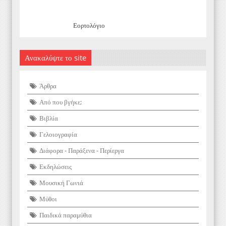
Εορτολόγιο
Ανακαλύψτε το site
Άρθρα
Από που βγήκε;
Βιβλία
Γελοιογραφία
Διάφορα - Παράξενα - Περίεργα
Εκδηλώσεις
Μουσική Γωνιά
Μύθοι
Παιδικά παραμύθια