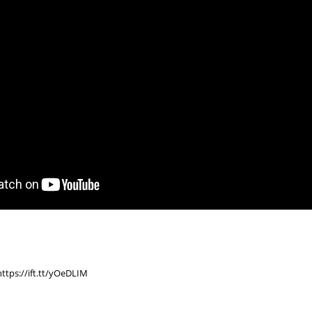
ttps://ift.tt/yOeDLIM