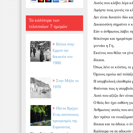
Αυτός που κλέβει λίγα κλ
Αφήστε τους γονείς να κ
Δεν είναι δυνατόν δύο κα
Τα καλύτερα των
Δικαιοσύνη σημαίνει ο κα
τελευταίων 7 ημερών
Εάν ο άνθρωπος λάβει τη
θεϊκότερο και ημερότερο 
Βόλτα στην
γεννάει η Γη.
Ερμού την
Εκείνος που θέλει να γίν
δεκαετία του
δίκαια.
1900
Όπως λένε οι κτίστες, οι
Όμοιος ομοίω αεί πελάζει
Στην Μήλο το
Η υπερβολική ελευθερία μ
1970
Φαίνεται πως η υπερβολ
Αυτό που αξίζει δεν είνα
Ο θεός δεν έχει ευθύνη γ
Πάντα Βρέχει:
Άνθρωπος: αυτός που αναλ
Ένας απίστευτος
Δεν πρέπει να νοιαζόμαστ
προορισμός της
δίκαια και τα άδικα, ο έ
Ευρυτανίας
Καλύτερα να σε αδικούν 