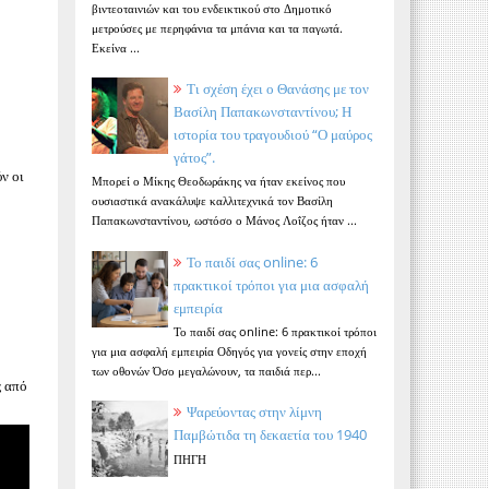
βιντεοταινιών και του ενδεικτικού στο Δημοτικό
μετρούσες με περηφάνια τα μπάνια και τα παγωτά.
Εκείνα ...
Τι σχέση έχει ο Θανάσης με τον
Βασίλη Παπακωνσταντίνου; Η
ιστορία του τραγουδιού “Ο μαύρος
γάτος”.
ύν οι
Μπορεί ο Μίκης Θεοδωράκης να ήταν εκείνος που
ουσιαστικά ανακάλυψε καλλιτεχνικά τον Βασίλη
Παπακωνσταντίνου, ωστόσο ο Μάνος Λοΐζος ήταν ...
Το παιδί σας online: 6
πρακτικοί τρόποι για μια ασφαλή
εμπειρία
Το παιδί σας online: 6 πρακτικοί τρόποι
για μια ασφαλή εμπειρία Οδηγός για γονείς στην εποχή
των οθονών Όσο μεγαλώνουν, τα παιδιά περ...
ς από
Ψαρεύοντας στην λίμνη
Παμβώτιδα τη δεκαετία του 1940
ΠΗΓΗ