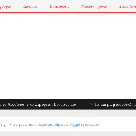
γραφία
Διάφορα
Εκδηλώσεις
Μουσική γωνιά
Σοφά λόγ
ποιητικό Στρέφεται Εναντίον μας
Τσίμπημα μέδουσας: πρώτες βοήθε
ia.gr
30 φορές που ο Πλάτωνας μοίρασε απλόχερα τη σοφία του