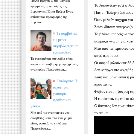
Πάντα Βρέχει: Ο πιο μαγικός
Το λακωνίζειν εστί φιλο
κρυμμένος προορισμός της
Ευρυτανίας Πάντα Βρέχει Ένας
Πας μη Έλλην βάρβαρος
απίστευτος προορισμός της
Όταν μιλούν άσχημα για σ
Ευρυταν...
Ζώον δίπουν άπτερον (ο
Τι συμβαίνει
Το βλάκα μπορείς να τον 
τις μέρες
εκφράζει γνώμη για κάτι
ακριβώς πριν το
Μια από τις τιμωρίες που
εγκεφαλικό
κατώτεροί σου.
Τα εγκεφαλικά επεισόδια είναι
Οι σοφοί μιλούν επειδή έ
κύρια αιτία σοβαρής μακροχρόνιας
Δεν υπάρχει πιο ακριβής
αναπηρίας. Περισσότερα...
Αυτή και μόνο είναι η ρί
Επιδόρπιο: Τι
προστάτης.
ισχύει για
Φόβος είναι η ψυχική τα
γιαούρτι,
Η τιμιότητα, ως επί το πλ
φρούτα και
O θάνατος δεν είναι τίπ
γλυκό
Μια από τις αγαπημένες μας
το σώμα.
συνήθειες μετά από ένα γεύμα
είναι, φυσικά, το επιδόρπιο.
Περισσότερα...