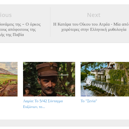
ious
Next
δυνάμεις της – Ο όρκος
Η Κατάρα του Οίκου του Ατρέα - Μία από 
τους απόφοιτους της
χειρότερες στην Ελληνική μυθολογία
λής της Παβία
Λαμία: Το 5/42 Σύνταγμα
Το "Ξενία"
Ευζώνων, το...