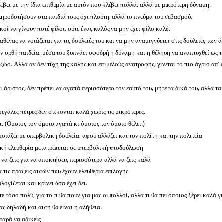
έβει με την ίδια επιθυμία με αυτόν που κλέβει πολλά, αλλά με μικρότερη δύναμη.
ληροδοτήσουν στα παιδιά τους όχι πλούτη, αλλά το πνεύμα του σεβασμού.
κοί να γίνουν ποτέ φίλοι, ούτε ένας καλός να μην έχει φίλο καλό.
θένας να νοιάζεται για τις δουλειές του και να μην αναμιγνύεται στις δουλειές των 
ν ορθή παιδεία, μέσα του ξυπνάει σφοδρή η δύναμη και η θέληση να αναπτυχθεί ως 
ζώο. Αλλά αν δεν τύχη της καλής και επιμελούς ανατροφής, γίνεται το πιο άγριο απ’
ει άριστος, δεν πρέπει να αγαπά περισσότερο τον εαυτό του, μήτε τα δικά του, αλλά τα
 μεγάλες πέτρες δεν στέκονται καλά χωρίς τις μικρότερες.
. (Όμοιος τον όμοιο αγαπά κι όμοιος τον όμοιο θέλει.)
οιάζει με υπερβολική δουλεία, αφού αλλάζει και τον πολίτη και την πολιτεία
ική ελευθερία μετατρέπεται σε υπερβολική υποδούλωση
ι να ζεις για να αποκτήσεις περισσότερα αλλά να ζεις καλά
ια τις πράξεις αυτών που έχουν ελευθερία επιλογής
ογίζεται και κρίνει όσα έχει δει.
ε τόσο πολύ, για το τι θα πουν για μας οι πολλοί, αλλά τι θα πει όποιος ξέρει καλά γ
νας δηλαδή και αυτή θα είναι η αλήθεια.
παρά να αδικείς