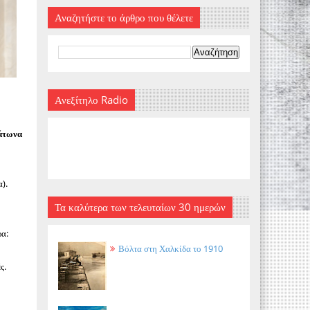
Αναζητήστε το άρθρο που θέλετε
Ανεξίτηλο Radio
άτωνα
).
ι
Τα καλύτερα των τελευταίων 30 ημερών
ρα:
Βόλτα στη Χαλκίδα το 1910
ς.