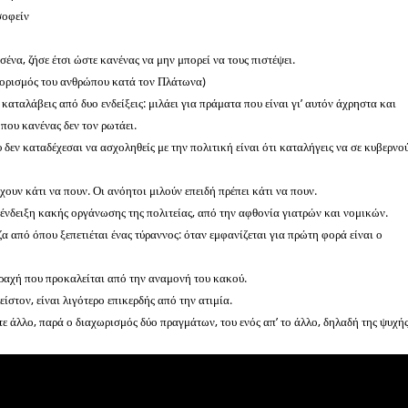
σοφείν
ένα, ζήσε έτσι ώστε κανένας να μην μπορεί να τους πιστέψει.
 ορισμός του ανθρώπου κατά τον Πλάτωνα)
καταλάβεις από δυο ενδείξεις: μιλάει για πράματα που είναι γι’ αυτόν άχρηστα και
 που κανένας δεν τον ρωτάει.
 δεν καταδέχεσαι να ασχοληθείς με την πολιτική είναι ότι καταλήγεις να σε κυβερνο
χουν κάτι να πουν. Οι ανόητοι μιλούν επειδή πρέπει κάτι να πουν.
 ένδειξη κακής οργάνωσης της πολιτείας, από την αφθονία γιατρών και νομικών.
ζα από όπου ξεπετιέται ένας τύραννος: όταν εμφανίζεται για πρώτη φορά είναι ο
ραχή που προκαλείται από την αναμονή του κακού.
είστον, είναι λιγότερο επικερδής από την ατιμία.
οτε άλλο, παρά ο διαχωρισμός δύο πραγμάτων, του ενός απ’ το άλλο, δηλαδή της ψυχή