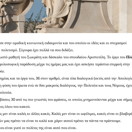
ε στην ομαδική κοινωνική ευδαιμονία και του οποίου οι ιδέες και οι στοχασμοί
 πολιτισμό. Σίγουρα έχει πολλά να σου διδάξει.
γνωστό μαθητή του Σωκράτη και δάσκαλο του σπουδαίου Αριστοτέλη. Το έργο του
Πλ
 φιλοσοφική παράδοση μέχρι τις ημέρες μας και έχει ασκήσει τεράστια επιρροή στην
φία
.
μίας και τα έργα του, 36 στον αριθμό, είναι όλα διαλογικά (εκτός από την Απολογία
η φύση του έρωτα ενώ σε δύο μακρούς διαλόγους, την Πολιτεία και τους Νόμους, έχε
ολιτεία.
άσεις 30 από τις πιο γνωστές του φράσεις, οι οποίες μνημονεύονται μέχρι και σήμε
χος όλου του κακού.
 μεν είναι καλές κι άλλες κακές. Καλές μεν είναι οι ωφέλιμες, κακές είναι οι βλαβερέ
 μας πρέπει να είναι το καλό και χάριν αυτού πρέπει τα πάντα να πράττουμε.
υ είναι γιατί οι πολίτες της είναι αυτό που είναι.