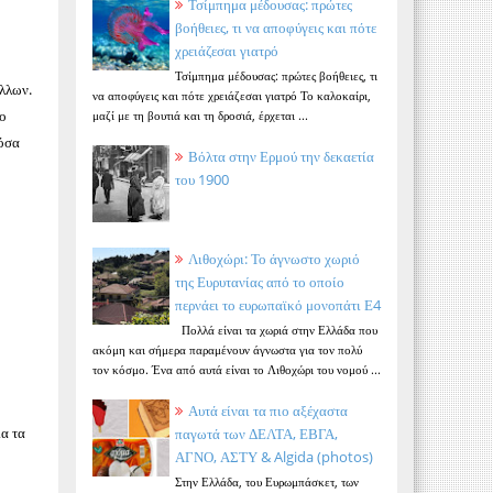
Τσίμπημα μέδουσας: πρώτες
βοήθειες, τι να αποφύγεις και πότε
χρειάζεσαι γιατρό
Τσίμπημα μέδουσας: πρώτες βοήθειες, τι
άλλων.
να αποφύγεις και πότε χρειάζεσαι γιατρό Το καλοκαίρι,
το
μαζί με τη βουτιά και τη δροσιά, έρχεται ...
 όσα
Βόλτα στην Ερμού την δεκαετία
του 1900
Λιθοχώρι: Το άγνωστο χωριό
της Ευρυτανίας από το οποίο
περνάει το ευρωπαϊκό μονοπάτι Ε4
Πολλά είναι τα χωριά στην Ελλάδα που
ακόμη και σήμερα παραμένουν άγνωστα για τον πολύ
τον κόσμο. Ένα από αυτά είναι το Λιθοχώρι του νομού ...
Αυτά είναι τα πιο αξέχαστα
ια τα
παγωτά των ΔΕΛΤΑ, ΕΒΓΑ,
ΑΓΝΟ, ΑΣΤΥ & Algida (photos)
Στην Ελλάδα, του Ευρωμπάσκετ, των