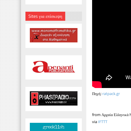
Sites για επίσκεψη
Πηγή:
ratpack.gr
from Αρχαία Ελληνικά h
via
IFTTT