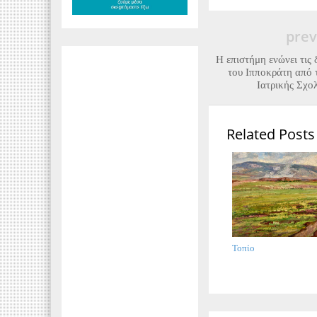
prev
Η επιστήμη ενώνει τις 
του Ιπποκράτη από 
Ιατρικής Σχο
Related Posts
Τοπίο