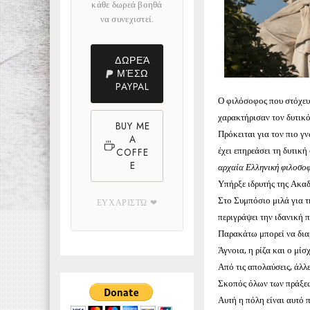
κάθε δωρεά βοηθά
να συνεχιστεί.
ΔΩΡΕΆ
ΜΈΣΩ
PAYPAL
Ο φιλόσοφος που στόχευσ
χαρακτήρισαν τον δυτικό
BUY ME
Πρόκειται για τον πιο 
A
έχει επηρεάσει τη δυτική
COFFE
E
αρχαία Ελληνική φιλοσο
Υπήρξε ιδρυτής της Ακαδη
Στο Συμπόσιο μιλά για τ
ΕΥΧΑΡΙΣΤΏ ❤
περιγράψει την ιδανική π
Παρακάτω μπορεί να διαβ
Άγνοια, η ρίζα και ο μίσ
Από τις απολαύσεις, άλλες
Σκοπός όλων των πράξεών
Αυτή η πόλη είναι αυτό πο